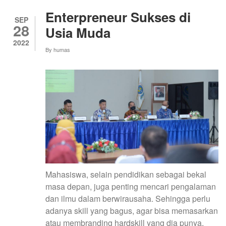
BAGI
DOSEN
Enterpreneur Sukses di
DAN
SEP
28
TENAGA
Usia Muda
KEPENDIDIKAN
2022
UNY
By
humas
Mahasiswa, selain pendidikan sebagai bekal
masa depan, juga penting mencari pengalaman
dan ilmu dalam berwirausaha. Sehingga perlu
adanya skill yang bagus, agar bisa memasarkan
atau membranding hardskill yang dia punya.