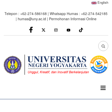
Skip
English
to
Telepon : +62-274-586168 | Whatsapp Humas : +62-274-542185
main
|
humas@uny.ac.id
|
Permohonan Informasi Online
content
facebook
Instagram
youtube
FA
FA-
SEA
DRO
TRI