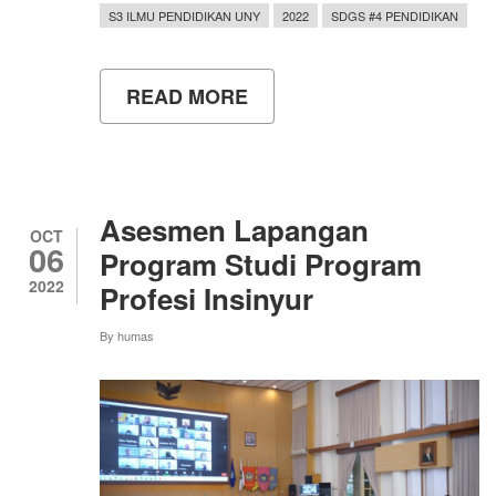
S3 ILMU PENDIDIKAN UNY
2022
SDGS #4 PENDIDIKAN
READ MORE
ABOUT
ASESMEN
LAPANGAN
PROGRAM
STUDI
S3
ILMU
Asesmen Lapangan
PENDIDIKAN
OCT
06
PASCASARJANA
Program Studi Program
OLEH
2022
Profesi Insinyur
LAMDIK
By
humas