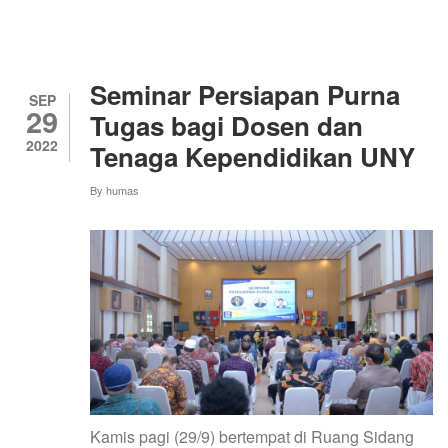
SESSION
TIM
KKN
UNY
TERKAIT
Seminar Persiapan Purna
PENGEMBANGAN
SEP
29
POTENSI
Tugas bagi Dosen dan
DESA
2022
Tenaga Kependidikan UNY
WISATA
RELIGI
KUWARISAN
By
humas
Kamis pagi (29/9) bertempat di Ruang Sidang