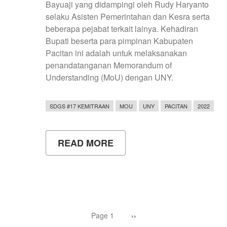
Bayuaji yang didampingi oleh Rudy Haryanto
selaku Asisten Pemerintahan dan Kesra serta
beberapa pejabat terkait lainya. Kehadiran
Bupati beserta para pimpinan Kabupaten
Pacitan ini adalah untuk melaksanakan
penandatanganan Memorandum of
Understanding (MoU) dengan UNY.
SDGS #17 KEMITRAAN
MOU
UNY
PACITAN
2022
READ MORE
ABOUT
PEMKAB
PACITAN
TANDA
TANGANI
MOU
DENGAN
UNY
Pagination
UNTUK
Page 1
Next
››
page
PENINGKATAN