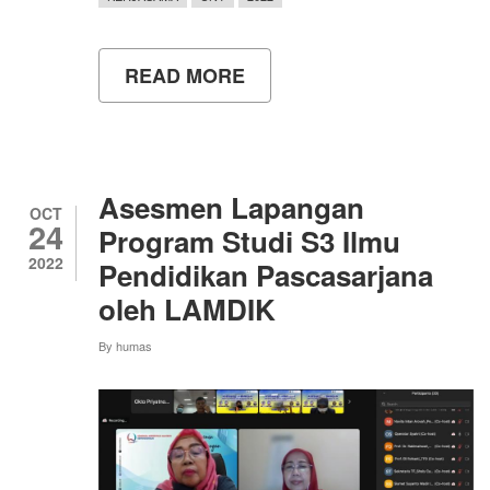
READ MORE
ABOUT
“SEKALI
DAYUNG
SEKIAN
PULAU
TERLAMPAUI”:
WORKSHOP
Asesmen Lapangan
DAN
OCT
24
PENJAJAKAN
Program Studi S3 Ilmu
KERJA
2022
Pendidikan Pascasarjana
SAMA
ANTARA
oleh LAMDIK
UNY
DENGAN
By
humas
BERBAGAI
PIHAK
DI
KOTA
SAMARINDA