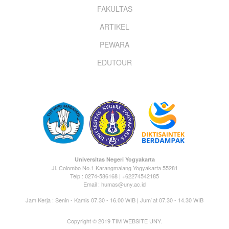
FAKULTAS
ARTIKEL
PEWARA
EDUTOUR
Universitas Negeri Yogyakarta
Jl. Colombo No.1 Karangmalang Yogyakarta 55281
Telp : 0274-586168 | +62274542185
Email : humas@uny.ac.id
Jam Kerja : Senin - Kamis 07.30 - 16.00 WIB | Jum`at 07.30 - 14.30 WIB
Copyright © 2019 TIM WEBSITE UNY.