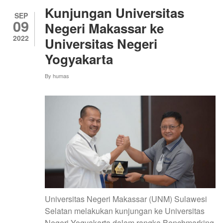
KRIYA
Kunjungan Universitas
S1
SEP
09
Negeri Makassar ke
2022
Universitas Negeri
Yogyakarta
By
humas
Universitas Negeri Makassar (UNM) Sulawesi
Selatan melakukan kunjungan ke Universitas
Negeri Yogyakarta dalam rangka Benchmarking