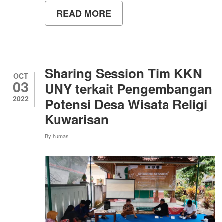
READ MORE
ABOUT
ASESMEN
LAPANGAN
PROGRAM
STUDI
PROGRAM
PROFESI
Sharing Session Tim KKN
INSINYUR
OCT
03
UNY terkait Pengembangan
2022
Potensi Desa Wisata Religi
Kuwarisan
By
humas