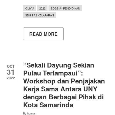
OLIVIA
2022
SDGS #4 PENDIDIKAN
SDGS #2 KELAPARAN
READ MORE
ABOUT
SEREAL
REALNYAM
MEMBAWA
TIM
ARKANA
UNY
“Sekali Dayung Sekian
RAIH
OCT
31
JUARA
Pulau Terlampaui”:
HARAPAN
2022
Workshop dan Penjajakan
1
BUSSINES
Kerja Sama Antara UNY
PLAN
COMPETITION
dengan Berbagai Pihak di
OLIVIA
Kota Samarinda
2022
By
humas