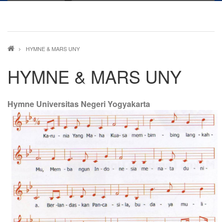
Breadcrumb
HYMNE & MARS UNY
HYMNE & MARS UNY
Hymne Universitas Negeri Yogyakarta