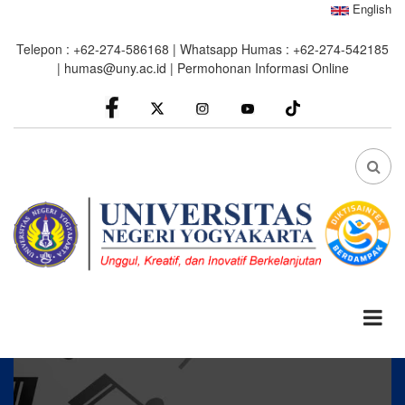
Skip
English
to
Telepon : +62-274-586168 | Whatsapp Humas : +62-274-542185
main
|
humas@uny.ac.id
|
Permohonan Informasi Online
content
facebook
Instagram
youtube
FA
FA-
SEA
DRO
TRI