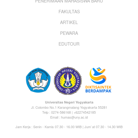
PENERIMAAN MAHASISWA BARU
menu
FAKULTAS
ARTIKEL
PEWARA
EDUTOUR
Universitas Negeri Yogyakarta
Jl. Colombo No.1 Karangmalang Yogyakarta 55281
Telp : 0274-586168 | +62274542185
Email : humas@uny.ac.id
Jam Kerja : Senin - Kamis 07.30 - 16.00 WIB | Jum`at 07.30 - 14.30 WIB