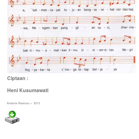
Ciptaan :
Heni Kusumawati
Andante Maetoso = 6313