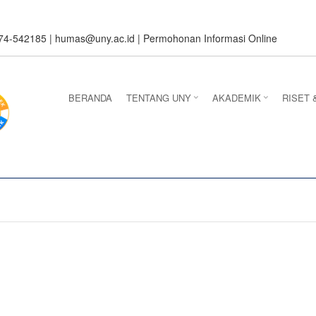
274-542185 |
humas@uny.ac.id
|
Permohonan Informasi Online
BERANDA
TENTANG UNY
AKADEMIK
RISET 