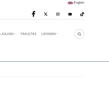
English
facebook
Instagram
youtube
& KAJIAN
FAKULTAS
LAYANAN
FA
FA-
SEARCH
DROPDOWN
TRIGGER