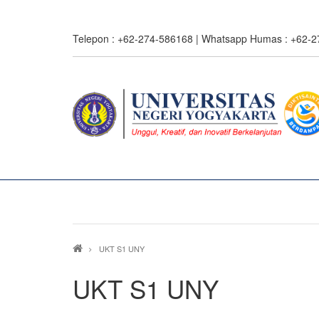
Skip
to
Telepon : +62-274-586168 | Whatsapp Humas : +62-
main
content
Breadcrumb
UKT S1 UNY
UKT S1 UNY