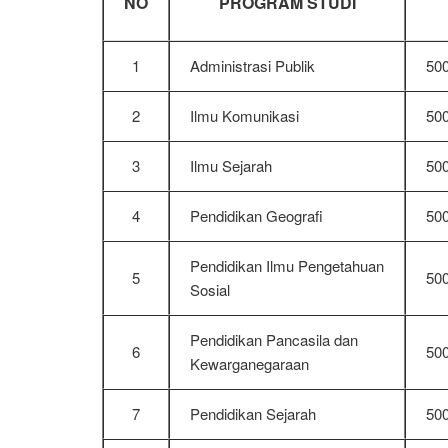
NO
PROGRAM STUDI
1
Administrasi Publik
50
2
Ilmu Komunikasi
50
3
Ilmu Sejarah
50
4
Pendidikan Geografi
50
Pendidikan Ilmu Pengetahuan
5
50
Sosial
Pendidikan Pancasila dan
6
50
Kewarganegaraan
7
Pendidikan Sejarah
50