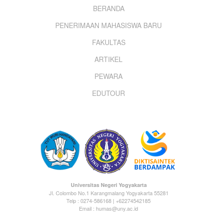
Footer
BERANDA
PENERIMAAN MAHASISWA BARU
menu
FAKULTAS
ARTIKEL
PEWARA
EDUTOUR
Universitas Negeri Yogyakarta
Jl. Colombo No.1 Karangmalang Yogyakarta 55281
Telp : 0274-586168 | +62274542185
Email : humas@uny.ac.id