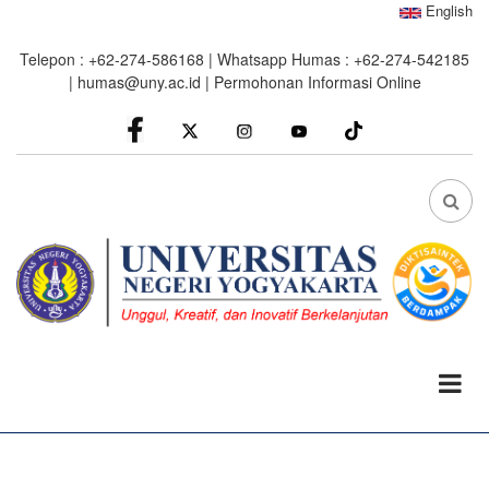
Skip
English
to
Telepon : +62-274-586168 | Whatsapp Humas : +62-274-542185
main
|
humas@uny.ac.id
|
Permohonan Informasi Online
content
facebook
Instagram
youtube
FA
FA-
SEA
DRO
TRI