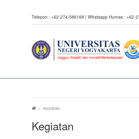
Skip
to
Telepon : +62-274-586168 | Whatsapp Humas : +62-
main
content
Breadcrumb
KEGIATAN
Kegiatan