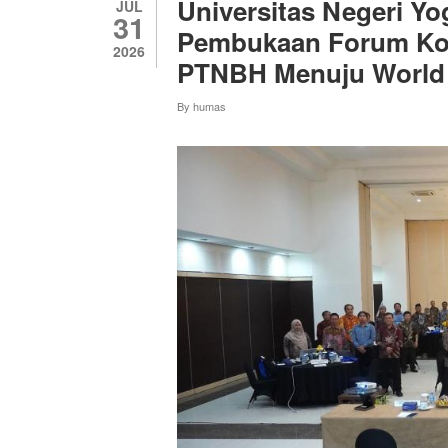
Universitas Negeri Y
JUL
31
Pembukaan Forum Kol
2026
PTNBH Menuju World C
By
humas