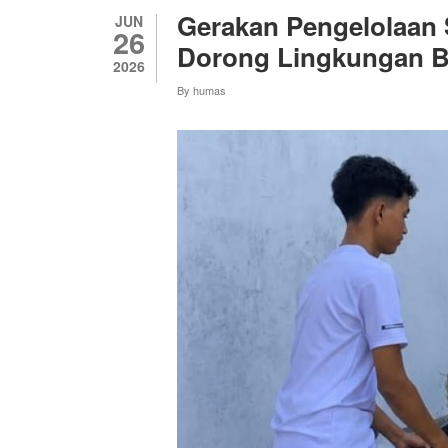
DI
Gerakan Pengelolaan
JUN
SMAN
26
6
Dorong Lingkungan Be
YOGYAKARTA,
2026
PERKUAT
By
humas
KARAKTER
DAN
WAWASAN
KEBANGSAAN
PELAJAR