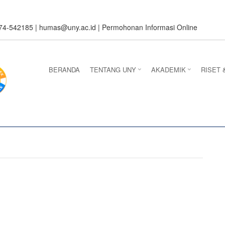
274-542185 |
humas@uny.ac.id
|
Permohonan Informasi Online
BERANDA
TENTANG UNY
AKADEMIK
RISET 