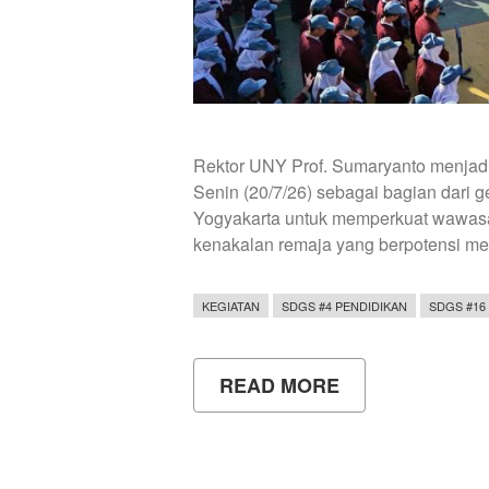
Rektor UNY Prof. Sumaryanto menjad
Senin (20/7/26) sebagai bagian dari
Yogyakarta untuk memperkuat wawasa
kenakalan remaja yang berpotensi men
KEGIATAN
SDGS #4 PENDIDIKAN
SDGS #16
READ MORE
ABOUT
REKTOR
UNY
JADI
PEMBINA
UPACARA