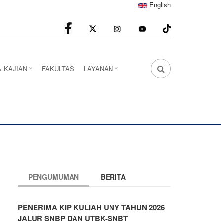
English
facebook
Instagram
youtube
& KAJIAN
FAKULTAS
LAYANAN
FA
FA-
SEARCH
DROPDOWN
TRIGGER
PENGUMUMAN
BERITA
PENERIMA KIP KULIAH UNY TAHUN 2026
JALUR SNBP DAN UTBK-SNBT