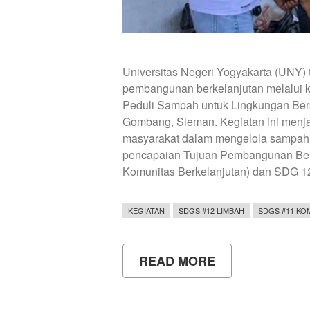
Universitas Negeri Yogyakarta (UNY
pembangunan berkelanjutan melalui ke
Peduli Sampah untuk Lingkungan Bers
Gombang, Sleman. Kegiatan ini menj
masyarakat dalam mengelola sampah 
pencapaian Tujuan Pembangunan Ber
Komunitas Berkelanjutan) dan SDG 1
KEGIATAN
SDGS #12 LIMBAH
SDGS #11 KO
READ MORE
ABOUT
GERAKAN
PENGELOLAAN
SAMPAH