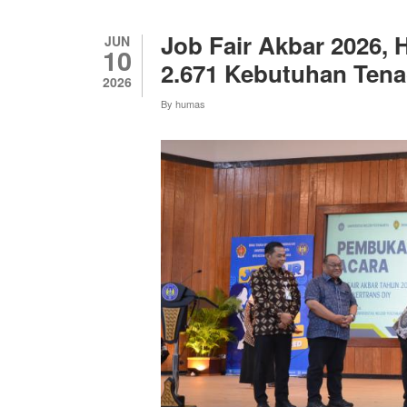
BERBASIS
MASYARAKAT
DORONG
Job Fair Akbar 2026,
JUN
LINGKUNGAN
10
BERSIH
2.671 Kebutuhan Tena
DAN
2026
BERKELANJUT
By
humas