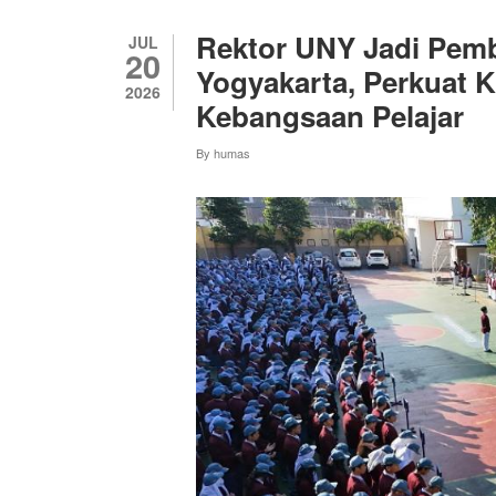
PEMBUKAAN
FORUM
Rektor UNY Jadi Pem
JUL
KOLABORASI
20
DAN
Yogyakarta, Perkuat 
SINERGI
2026
Kebangsaan Pelajar
LPTK
PTNBH
MENUJU
By
humas
WORLD
CLASS
UNIVERSITY