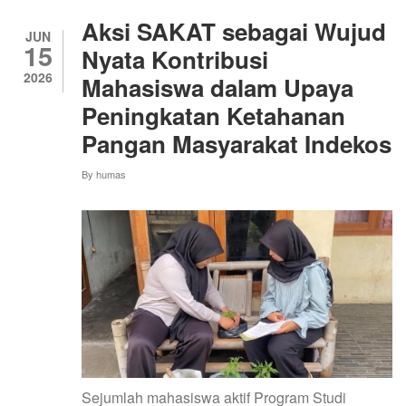
LORRAINE
KAYA
Aksi SAKAT sebagai Wujud
ZAT
JUN
15
BESI
Nyata Kontribusi
UNTUK
2026
Mahasiswa dalam Upaya
REMAJA
Peningkatan Ketahanan
Pangan Masyarakat Indekos
By
humas
Sejumlah mahasiswa aktif Program Studi