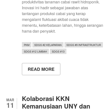
produktivitas tanaman cabai rawit hidroponik.
Inovasi ini hadir sebagai jawaban atas
tantangan produksi cabai yang kerap
mengalami fluktuasi akibat cuaca tidak
menentu, keterbatasan lahan, hingga serangan
hama dan penyakit.
PKM
SDGS #2 KELAPARAN
SDGS #9 INFRASTRUKTUR
SDGS #12 LIMBAH
SDGS #13
READ MORE
ABOUT
MAHASISWA
UNY
KEMBANGKAN
NANO-
FERTILIZER
DARI
Kolaborasi KKN
LIMBAH
MAR
11
TONGKOL
Kemanusiaan UNY dan
JAGUNG