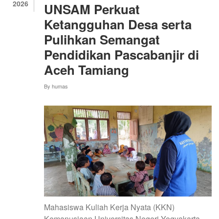
2026
UNSAM Perkuat
DAN
CANGKANG
Ketangguhan Desa serta
TELUR
UNTUK
Pulihkan Semangat
TINGKATKAN
Pendidikan Pascabanjir di
PRODUKSI
CABAI
Aceh Tamiang
RAWIT
By
humas
Mahasiswa Kuliah Kerja Nyata (KKN)
Kemanusiaan Universitas Negeri Yogyakarta