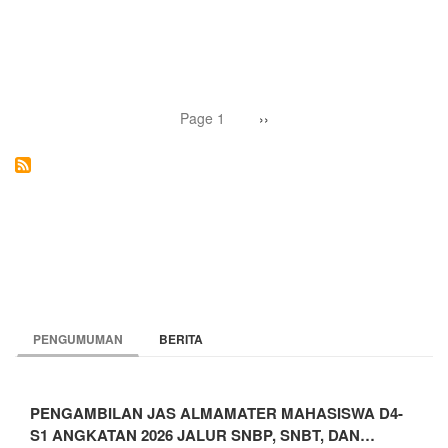
KKN
KEMANUSIAAN
UNY
DAN
UNSAM
PERKUAT
Pagination
KETANGGUHAN
Page 1
Next
››
page
DESA
SERTA
PULIHKAN
SEMANGAT
PENDIDIKAN
PASCABANJIR
DI
ACEH
TAMIANG
PENGUMUMAN
BERITA
PENGAMBILAN JAS ALMAMATER MAHASISWA D4-
S1 ANGKATAN 2026 JALUR SNBP, SNBT, DAN…