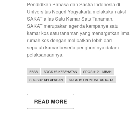
Pendidikan Bahasa dan Sastra Indonesia di
Universitas Negeri Yogyakarta melakukan aksi
SAKAT alias Satu Kamar Satu Tanaman.
SAKAT merupakan agenda kampanye satu
kamar kos satu tanaman yang menargetkan lima
rumah kos dengan melibatkan lebih dari
sepuluh kamar beserta penghuninya dalam
pelaksanaannya.
FBSB
SDGS #3 KESEHATAN
SDGS #12 LIMBAH
SDGS #2 KELAPARAN
SDGS #11 KOMUNITAS KOTA
READ MORE
ABOUT
AKSI
SAKAT
SEBAGAI
WUJUD
NYATA
KONTRIBUSI