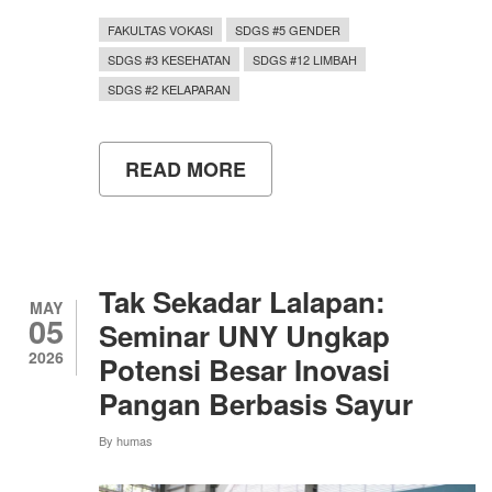
FAKULTAS VOKASI
SDGS #5 GENDER
SDGS #3 KESEHATAN
SDGS #12 LIMBAH
SDGS #2 KELAPARAN
READ MORE
ABOUT
MAHASISWA
D4
TATA
BOGA
UNY
GAGAS
Tak Sekadar Lalapan:
“MIKROT”,
MAY
05
MI
Seminar UNY Ungkap
KROKOT
2026
Potensi Besar Inovasi
INOVATIF
BERNILAI
Pangan Berbasis Sayur
GIZI
TINGGI
By
humas