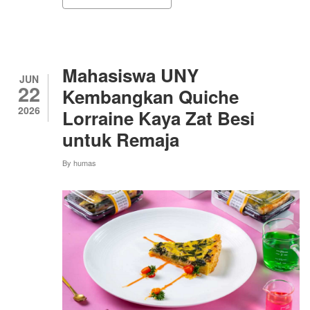
SOSIALISASI
ANTI
KELAPARAN
DAN
BERBAGI
SEMBAKO
Mahasiswa UNY
JUN
22
Kembangkan Quiche
2026
Lorraine Kaya Zat Besi
untuk Remaja
By
humas