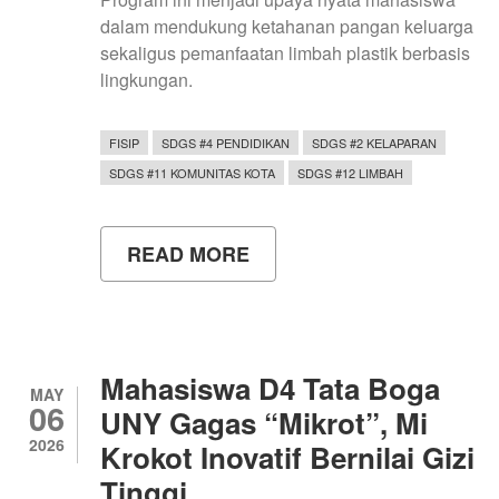
dalam mendukung ketahanan pangan keluarga
sekaligus pemanfaatan limbah plastik berbasis
lingkungan.
FISIP
SDGS #4 PENDIDIKAN
SDGS #2 KELAPARAN
SDGS #11 KOMUNITAS KOTA
SDGS #12 LIMBAH
READ MORE
ABOUT
MAHASISWA
PENDIDIKAN
IPS
UNY
EDUKASI
BUDIDAYA
Mahasiswa D4 Tata Boga
LELE
MAY
06
DALAM
UNY Gagas “Mikrot”, Mi
GALON
2026
Krokot Inovatif Bernilai Gizi
UNTUK
PERKUAT
Tinggi
KETAHANAN