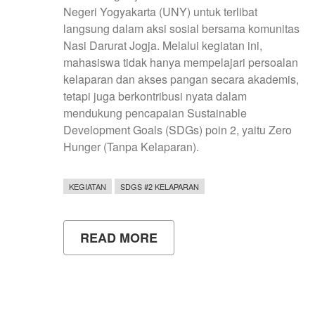
Negeri Yogyakarta (UNY) untuk terlibat
langsung dalam aksi sosial bersama komunitas
Nasi Darurat Jogja. Melalui kegiatan ini,
mahasiswa tidak hanya mempelajari persoalan
kelaparan dan akses pangan secara akademis,
tetapi juga berkontribusi nyata dalam
mendukung pencapaian Sustainable
Development Goals (SDGs) poin 2, yaitu Zero
Hunger (Tanpa Kelaparan).
KEGIATAN
SDGS #2 KELAPARAN
READ MORE
ABOUT
MAHASISWA
UNY
GANDENG
NASI
DARURAT
JOGJA