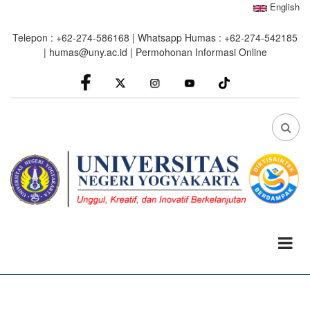
Skip
English
to
Telepon : +62-274-586168 | Whatsapp Humas : +62-274-542185
main
|
humas@uny.ac.id
|
Permohonan Informasi Online
content
facebook
Instagram
youtube
FA
FA-
SEA
DRO
TRI