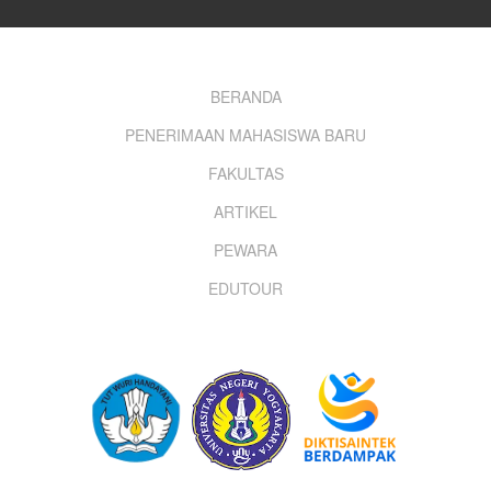
Footer
BERANDA
PENERIMAAN MAHASISWA BARU
menu
FAKULTAS
ARTIKEL
PEWARA
EDUTOUR