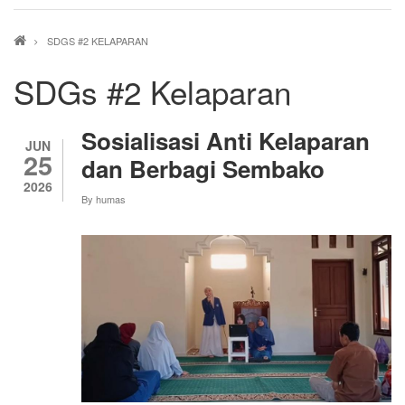
Breadcrumb
SDGS #2 KELAPARAN
SDGs #2 Kelaparan
Sosialisasi Anti Kelaparan
JUN
25
dan Berbagi Sembako
2026
By
humas