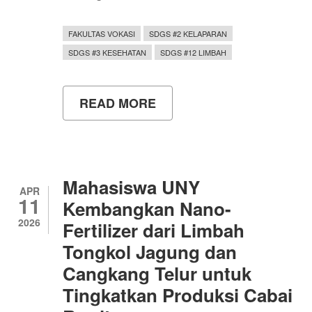
FAKULTAS VOKASI
SDGS #2 KELAPARAN
SDGS #3 KESEHATAN
SDGS #12 LIMBAH
READ MORE
ABOUT
TAK
SEKADAR
LALAPAN:
SEMINAR
UNY
UNGKAP
Mahasiswa UNY
POTENSI
APR
11
BESAR
Kembangkan Nano-
INOVASI
2026
Fertilizer dari Limbah
PANGAN
BERBASIS
Tongkol Jagung dan
SAYUR
Cangkang Telur untuk
Tingkatkan Produksi Cabai