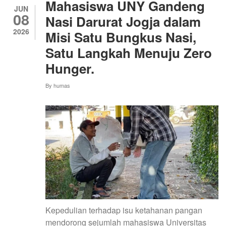
Mahasiswa UNY Gandeng
MAHASISWA
JUN
08
DALAM
Nasi Darurat Jogja dalam
UPAYA
2026
Misi Satu Bungkus Nasi,
PENINGKATAN
KETAHANAN
Satu Langkah Menuju Zero
PANGAN
MASYARAKAT
Hunger.
INDEKOS
By
humas
Kepedulian terhadap isu ketahanan pangan
mendorong sejumlah mahasiswa Universitas