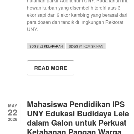
halaman parkir Auditorium UNY. Pada tahun ini,
hewan kurban yang disembelih terdiri atas 3
ekor sapi dan 9 ekor kambing yang berasal dari
para dosen dan tendik di lingkungan Rektorat
UNY.
SDGS #2 KELAPARAN
SDGS #1 KEMISKINAN
READ MORE
ABOUT
REKTORAT
UNY
GELAR
PENYEMBELIHAN
HEWAN
KURBAN
Mahasiswa Pendidikan IPS
IDULADHA
MAY
22
1447H
UNY Edukasi Budidaya Lele
2026
dalam Galon untuk Perkuat
Ketahanan Pangan Warga