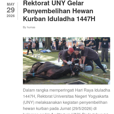
Rektorat UNY Gelar
DALAM
MAY
29
MISI
Penyembelihan Hewan
SATU
2026
Kurban Iduladha 1447H
BUNGKUS
NASI,
SATU
By
humas
LANGKAH
MENUJU
ZERO
HUNGER.
Dalam rangka memperingati Hari Raya Iduladha
1447H, Rektorat Universitas Negeri Yogyakarta
(UNY) melaksanakan kegiatan penyembelihan
hewan kurban pada Jumat (29/5/2026) di