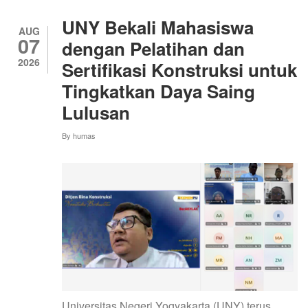
DAYA
SAING
UNY Bekali Mahasiswa
UMKM
AUG
07
GIRIPURWO
dengan Pelatihan dan
MELALUI
2026
Sertifikasi Konstruksi untuk
AI,
MARKETPLACE,
Tingkatkan Daya Saing
DAN
BUSINESS
Lulusan
MATCHING
By
humas
Universitas Negeri Yogyakarta (UNY) terus