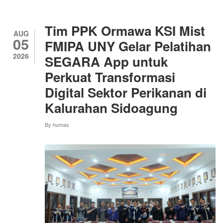
TIM
PKM
UNY,
Tim PPK Ormawa KSI Mist
UGM,
AUG
05
DAN
FMIPA UNY Gelar Pelatihan
MGMP
2026
SEGARA App untuk
SOSIOLOGI
KOTA
Perkuat Transformasi
YOGYAKARTA
GELAR
Digital Sektor Perikanan di
PENDAMPINGAN
Kalurahan Sidoagung
KOLABORATIF
BAGI
GURU
By
humas