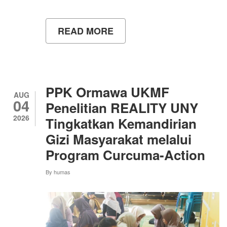
READ MORE
ABOUT
UNY
KENALKAN
SASTRA
INDONESIA
KEPADA
MAHASISWA
PPK Ormawa UKMF
VIETNAM
AUG
04
MELALUI
Penelitian REALITY UNY
PUISI
2026
Tingkatkan Kemandirian
HUJAN
BULAN
Gizi Masyarakat melalui
JUNI
Program Curcuma-Action
By
humas