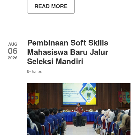
READ MORE
ABOUT
UNY
BEKALI
MAHASISWA
DENGAN
PELATIHAN
DAN
Pembinaan Soft Skills
SERTIFIKASI
AUG
06
KONSTRUKSI
Mahasiswa Baru Jalur
UNTUK
2026
Seleksi Mandiri
TINGKATKAN
DAYA
SAING
By
humas
LULUSAN