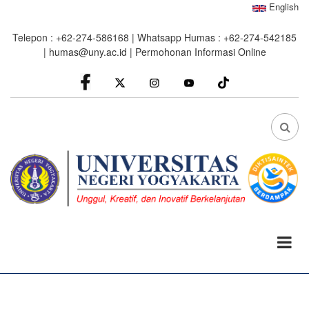
Skip
English
to
Telepon : +62-274-586168 | Whatsapp Humas : +62-274-542185
main
|
humas@uny.ac.id
|
Permohonan Informasi Online
content
facebook
Instagram
youtube
FA
FA-
SEA
DRO
TRI