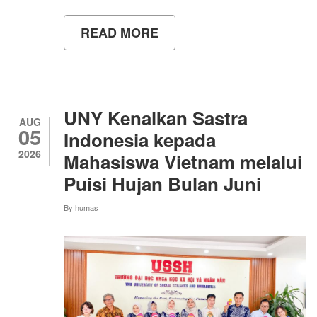
READ MORE
ABOUT
TIM
PPK
ORMAWA
KSI
MIST
FMIPA
UNY Kenalkan Sastra
UNY
AUG
05
GELAR
Indonesia kepada
PELATIHAN
2026
Mahasiswa Vietnam melalui
SEGARA
APP
Puisi Hujan Bulan Juni
UNTUK
PERKUAT
By
humas
TRANSFORMASI
DIGITAL
SEKTOR
PERIKANAN
DI
KALURAHAN
SIDOAGUNG