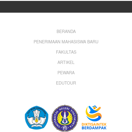
Footer
BERANDA
PENERIMAAN MAHASISWA BARU
menu
FAKULTAS
ARTIKEL
PEWARA
EDUTOUR