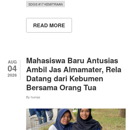
SDGS #17 KEMITRAAN
READ MORE
ABOUT
PPK
ORMAWA
UKMF
PENELITIAN
REALITY
UNY
Mahasiswa Baru Antusias
TINGKATKAN
AUG
04
KEMANDIRIAN
Ambil Jas Almamater, Rela
GIZI
2026
Datang dari Kebumen
MASYARAKAT
MELALUI
Bersama Orang Tua
PROGRAM
CURCUMA-
By
humas
ACTION