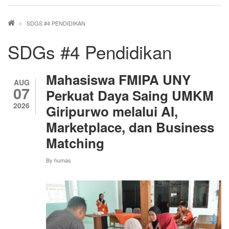
Breadcrumb
SDGS #4 PENDIDIKAN
SDGs #4 Pendidikan
Mahasiswa FMIPA UNY
AUG
07
Perkuat Daya Saing UMKM
2026
Giripurwo melalui AI,
Marketplace, dan Business
Matching
By
humas