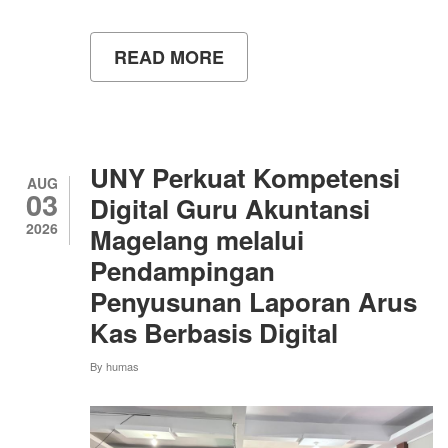
READ MORE
ABOUT
MAHASISWA
BARU
ANTUSIAS
AMBIL
JAS
ALMAMATER,
UNY Perkuat Kompetensi
RELA
AUG
03
DATANG
Digital Guru Akuntansi
DARI
2026
Magelang melalui
KEBUMEN
BERSAMA
Pendampingan
ORANG
TUA
Penyusunan Laporan Arus
Kas Berbasis Digital
By
humas