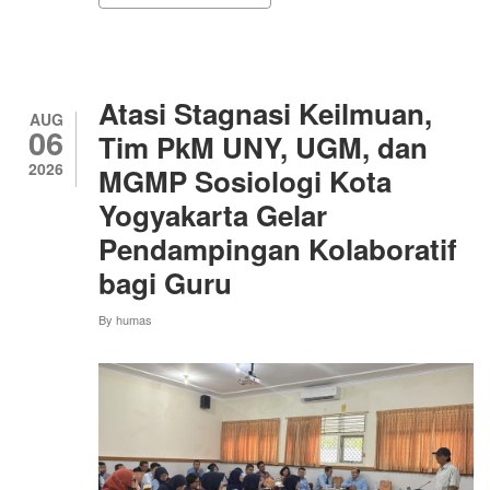
PEMBINAAN
SOFT
SKILLS
MAHASISWA
BARU
JALUR
Atasi Stagnasi Keilmuan,
SELEKSI
AUG
06
MANDIRI
Tim PkM UNY, UGM, dan
2026
MGMP Sosiologi Kota
Yogyakarta Gelar
Pendampingan Kolaboratif
bagi Guru
By
humas