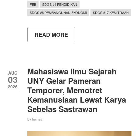
FEB
SDGS #4 PENDIDIKAN
SDGS #8 PEMBANGUNAN EKONOMI
SDGS #17 KEMITRAAN
READ MORE
ABOUT
UNY
PERKUAT
KOMPETENSI
DIGITAL
GURU
AKUNTANSI
Mahasiswa Ilmu Sejarah
MAGELANG
AUG
03
MELALUI
UNY Gelar Pameran
PENDAMPINGAN
2026
Temporer, Memotret
PENYUSUNAN
LAPORAN
Kemanusiaan Lewat Karya
ARUS
KAS
Sebelas Sastrawan
BERBASIS
DIGITAL
By
humas