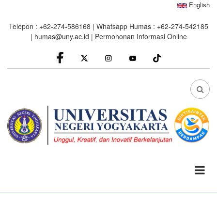
Skip
English
to
Telepon : +62-274-586168 | Whatsapp Humas : +62-274-542185
main
|
humas@uny.ac.id
|
Permohonan Informasi Online
content
facebook
Instagram
youtube
FA
FA-
SEA
DRO
TRI