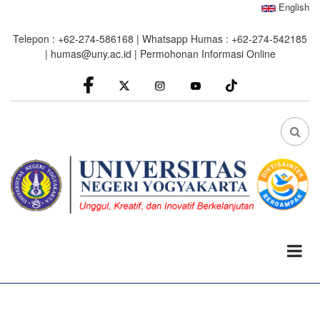
Skip
English
to
Telepon : +62-274-586168 | Whatsapp Humas : +62-274-542185
main
|
humas@uny.ac.id
|
Permohonan Informasi Online
content
facebook
Instagram
youtube
FA
FA-
SEA
DRO
TRI