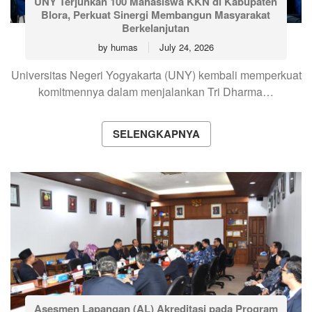
UNY Terjunkan 100 Mahasiswa KKN di Kabupaten
Blora, Perkuat Sinergi Membangun Masyarakat
Berkelanjutan
by
humas
July 24, 2026
Universitas Negeri Yogyakarta (UNY) kembali memperkuat
komitmennya dalam menjalankan Tri Dharma…
SELENGKAPNYA
Asesmen Lapangan (AL) Akreditasi pada Program