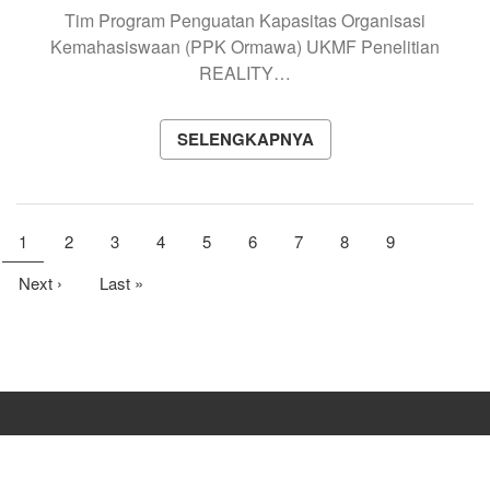
Tim Program Penguatan Kapasitas Organisasi
Kemahasiswaan (PPK Ormawa) UKMF Penelitian
REALITY…
SELENGKAPNYA
Pagination
Current
1
Page
2
Page
3
Page
4
Page
5
Page
6
Page
7
Page
8
Page
9
page
Next
Next ›
Last
Last »
page
page