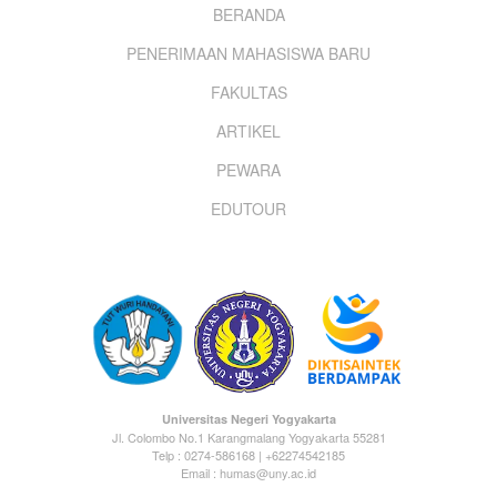
Footer
BERANDA
PENERIMAAN MAHASISWA BARU
menu
FAKULTAS
ARTIKEL
PEWARA
EDUTOUR
Universitas Negeri Yogyakarta
Jl. Colombo No.1 Karangmalang Yogyakarta 55281
Telp : 0274-586168 | +62274542185
Email : humas@uny.ac.id