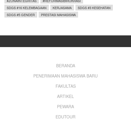
#ZONAINTEGRITAS
#REFORMASIBIROKRASI
SDGS #16 KELEMBAGAAN
KERJASAMA
SDGS #3 KESEHATAN
SDGS #5 GENDER
PRESTASI MAHASISWA
Footer
BERANDA
PENERIMAAN MAHASISWA BARU
menu
FAKULTAS
ARTIKEL
PEWARA
EDUTOUR