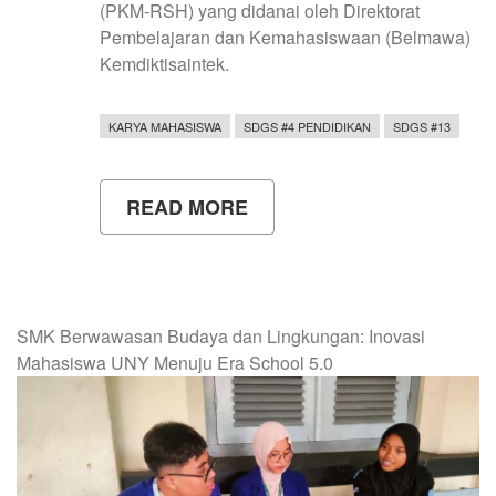
(PKM-RSH) yang didanai oleh Direktorat
Pembelajaran dan Kemahasiswaan (Belmawa)
Kemdiktisaintek.
KARYA MAHASISWA
SDGS #4 PENDIDIKAN
SDGS #13
READ MORE
ABOUT
MAHASISWA
UNY
KEMBANGKAN
FLASH
CARD
AR
SMK Berwawasan Budaya dan Lingkungan: Inovasi
BERBASIS
Mahasiswa UNY Menuju Era School 5.0
TRADISI
NYABUK
GUNUNG
UNTUK
EDUKASI
MITIGASI
BENCANA