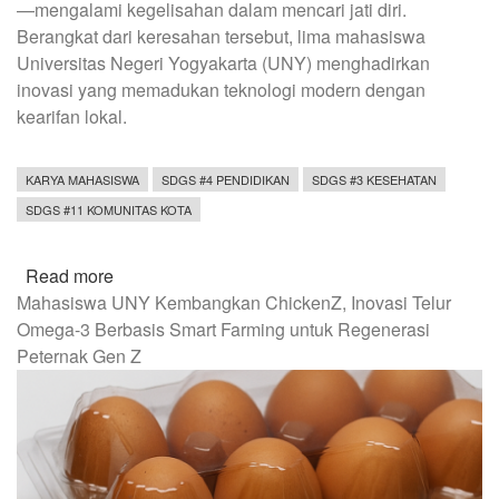
—mengalami kegelisahan dalam mencari jati diri.
Berangkat dari keresahan tersebut, lima mahasiswa
Universitas Negeri Yogyakarta (UNY) menghadirkan
inovasi yang memadukan teknologi modern dengan
kearifan lokal.
KARYA MAHASISWA
SDGS #4 PENDIDIKAN
SDGS #3 KESEHATAN
SDGS #11 KOMUNITAS KOTA
Read more
about
Mahasiswa UNY Kembangkan ChickenZ, Inovasi Telur
Dari
Omega-3 Berbasis Smart Farming untuk Regenerasi
Kegelisahan
Peternak Gen Z
Gen-
Z,
Mahasiswa
UNY
Hadirkan
Virtual