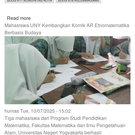
Read more
about
Mahasiswa UNY Kembangkan Komik AR Etnomatematika
Mahasiswa
Berbasis Budaya
UNY
Angkat
Falsafah
Jawa
‘Tutur,
Uwur,
Sembur’
untuk
Penguatan
Tata
Krama
humas
Tue, 10/07/2025 - 15:02
Generasi
Tiga mahasiswa dari Program Studi Pendidikan
Alpha
Matematika, Fakultas Matematika dan Ilmu Pengetahuan
Alam, Universitas Negeri Yogyakarta berhasil