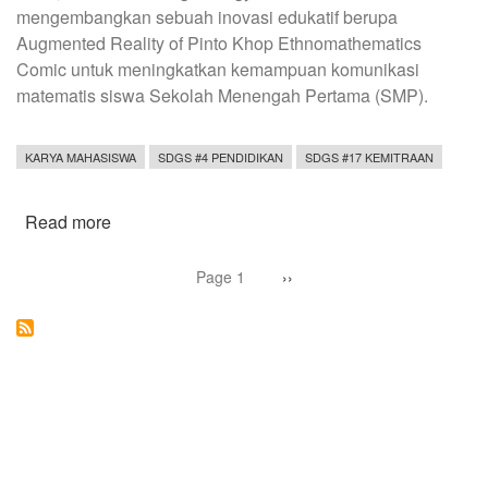
mengembangkan sebuah inovasi edukatif berupa
Augmented Reality of Pinto Khop Ethnomathematics
Comic untuk meningkatkan kemampuan komunikasi
matematis siswa Sekolah Menengah Pertama (SMP).
KARYA MAHASISWA
SDGS #4 PENDIDIKAN
SDGS #17 KEMITRAAN
Read more
about
Mahasiswa
Pagination
UNY
Page 1
Next
››
page
Kembangkan
Komik
AR
Etnomatematika
Berbasis
Budaya