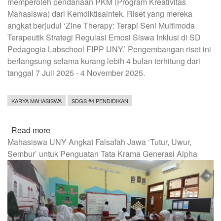
memperoleh pendanaan PKM (Program Kreativitas
Mahasiswa) dari Kemdiktisaintek. Riset yang mereka
angkat berjudul ‘Zine Therapy: Terapi Seni Multimoda
Terapeutik Strategi Regulasi Emosi Siswa Inklusi di SD
Pedagogia Labschool FIPP UNY.’ Pengembangan riset ini
berlangsung selama kurang lebih 4 bulan terhitung dari
tanggal 7 Juli 2025 - 4 November 2025.
KARYA MAHASISWA
SDGS #4 PENDIDIKAN
Read more
about
Mahasiswa UNY Angkat Falsafah Jawa ‘Tutur, Uwur,
Peran
Sembur’ untuk Penguatan Tata Krama Generasi Alpha
Statistika
Dalam
Membuktikan
Keefektivitasan
Zine
Therapy