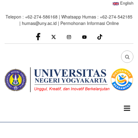
Skip
English
to
Telepon : +62-274-586168 | Whatsapp Humas : +62-274-542185
main
|
humas@uny.ac.id
|
Permohonan Informasi Online
content
facebook
Instagram
youtube
FA
FA-
SEA
DRO
TRI