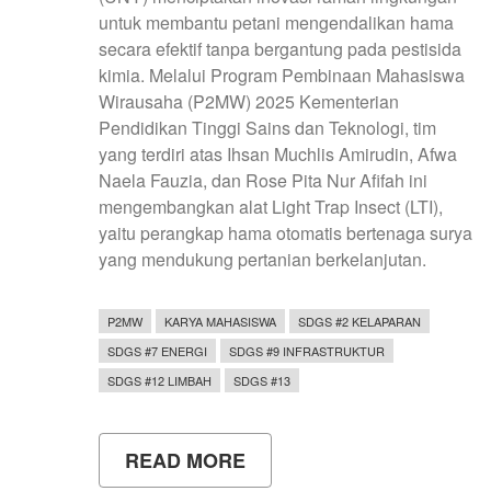
untuk membantu petani mengendalikan hama
secara efektif tanpa bergantung pada pestisida
kimia. Melalui Program Pembinaan Mahasiswa
Wirausaha (P2MW) 2025 Kementerian
Pendidikan Tinggi Sains dan Teknologi, tim
yang terdiri atas Ihsan Muchlis Amirudin, Afwa
Naela Fauzia, dan Rose Pita Nur Afifah ini
mengembangkan alat Light Trap Insect (LTI),
yaitu perangkap hama otomatis bertenaga surya
yang mendukung pertanian berkelanjutan.
P2MW
KARYA MAHASISWA
SDGS #2 KELAPARAN
SDGS #7 ENERGI
SDGS #9 INFRASTRUKTUR
SDGS #12 LIMBAH
SDGS #13
READ MORE
ABOUT
MAHASISWA