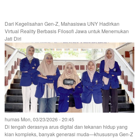
KEMBANGKAN
QUICHE
LORRAINE
KAYA
Dari Kegelisahan Gen-Z, Mahasiswa UNY Hadirkan
ZAT
Virtual Reality Berbasis Filosofi Jawa untuk Menemukan
BESI
UNTUK
Jati Diri
REMAJA
humas
Mon, 03/23/2026 - 20:45
Di tengah derasnya arus digital dan tekanan hidup yang
kian kompleks, banyak generasi muda—khususnya Gen-Z