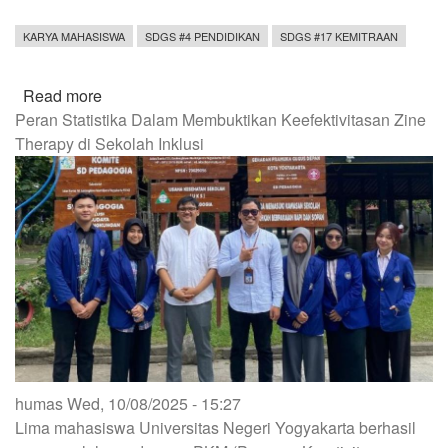
KARYA MAHASISWA
SDGS #4 PENDIDIKAN
SDGS #17 KEMITRAAN
Read more
about
Peran Statistika Dalam Membuktikan Keefektivitasan Zine
SMK
Therapy di Sekolah Inklusi
Berwawasan
Budaya
dan
Lingkungan:
Inovasi
Mahasiswa
UNY
Menuju
Era
School
5.0
humas
Wed, 10/08/2025 - 15:27
Lima mahasiswa Universitas Negeri Yogyakarta berhasil