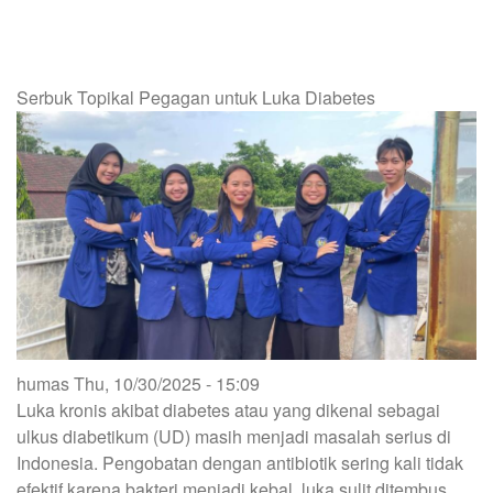
UNY
CIPTAKAN
LIGHT
TRAP
INSECT,
Serbuk Topikal Pegagan untuk Luka Diabetes
SOLUSI
RAMAH
LINGKUNGAN
UNTUK
KENDALIKAN
HAMA
PERTANIAN
humas
Thu, 10/30/2025 - 15:09
Luka kronis akibat diabetes atau yang dikenal sebagai
ulkus diabetikum (UD) masih menjadi masalah serius di
Indonesia. Pengobatan dengan antibiotik sering kali tidak
efektif karena bakteri menjadi kebal, luka sulit ditembus,