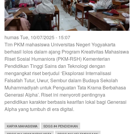
di
Sekolah
Inklusi
humas
Tue, 10/07/2025 - 15:07
Tim PKM mahasiswa Universitas Negeri Yogyakarta
berhasil lolos dalam ajang Program Kreativitas Mahasiswa
Riset Sosial Humaniora (PKM-RSH) Kementerian
Pendidikan Tinggi Sains dan Teknologi dengan
mengangkat riset berjudul ‘Eksplorasi Internalisasi
Falsafah Tutur, Uwur, Sembur dalam Budaya Sekolah
Muhammadiyah untuk Penguatan Tata Krama Berbahasa
Generasi Alpha’. Riset ini menyoroti pentingnya
pendidikan karakter berbasis kearifan lokal bagi Generasi
Alpha yang tumbuh di era digital.
KARYA MAHASISWA
SDGS #4 PENDIDIKAN
SDGS #11 KOMUNITAS KOTA
SDGS #16 KELEMBAGAAN