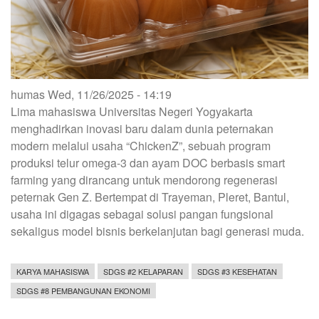
Reality
Berbasis
Filosofi
Jawa
untuk
humas
Wed, 11/26/2025 - 14:19
Menemukan
Lima mahasiswa Universitas Negeri Yogyakarta
Jati
menghadirkan inovasi baru dalam dunia peternakan
Diri
modern melalui usaha “ChickenZ”, sebuah program
produksi telur omega-3 dan ayam DOC berbasis smart
farming yang dirancang untuk mendorong regenerasi
peternak Gen Z. Bertempat di Trayeman, Pleret, Bantul,
usaha ini digagas sebagai solusi pangan fungsional
sekaligus model bisnis berkelanjutan bagi generasi muda.
KARYA MAHASISWA
SDGS #2 KELAPARAN
SDGS #3 KESEHATAN
SDGS #8 PEMBANGUNAN EKONOMI