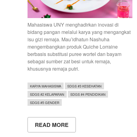
Mahasiswa UNY menghadirkan inovasi di
bidang pangan melalui karya yang mengangkat
isu gizi remaja. Mau’idhatun Nashuha
mengembangkan produk Quiche Lorraine
berbasis substitusi puree wortel dan bayam
sebagai sumber zat besi untuk remaja,
khususnya remaja putri.
KARYA MAHASISWA
SDGS #3 KESEHATAN
SDGS #2 KELAPARAN
SDGS #4 PENDIDIKAN
SDGS #5 GENDER
READ MORE
ABOUT
MAHASISWA
UNY