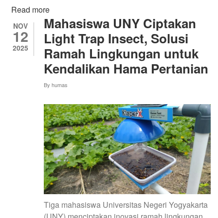
Read more
about
Mahasiswa UNY Ciptakan
Mahasiswa
NOV
12
UNY
Light Trap Insect, Solusi
Kembangkan
2025
Ramah Lingkungan untuk
ChickenZ,
Kendalikan Hama Pertanian
Inovasi
Telur
By
humas
Omega-
3
Berbasis
Smart
Farming
untuk
Regenerasi
Peternak
Gen
Z
Tiga mahasiswa Universitas Negeri Yogyakarta
(UNY) menciptakan inovasi ramah lingkungan