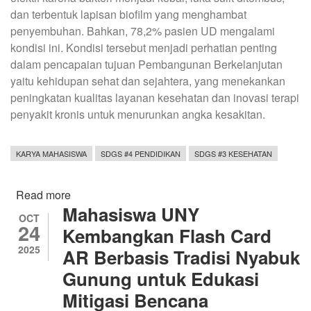
dan terbentuk lapisan biofilm yang menghambat
penyembuhan. Bahkan, 78,2% pasien UD mengalami
kondisi ini. Kondisi tersebut menjadi perhatian penting
dalam pencapaian tujuan Pembangunan Berkelanjutan
yaitu kehidupan sehat dan sejahtera, yang menekankan
peningkatan kualitas layanan kesehatan dan inovasi terapi
penyakit kronis untuk menurunkan angka kesakitan.
KARYA MAHASISWA
SDGS #4 PENDIDIKAN
SDGS #3 KESEHATAN
Read more
about
Mahasiswa UNY
Serbuk
OCT
24
Topikal
Kembangkan Flash Card
Pegagan
2025
AR Berbasis Tradisi Nyabuk
untuk
Gunung untuk Edukasi
Luka
Diabetes
Mitigasi Bencana