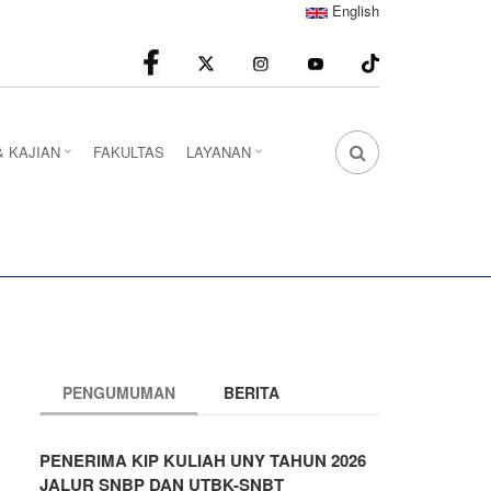
English
facebook
Instagram
youtube
& KAJIAN
FAKULTAS
LAYANAN
FA
FA-
SEARCH
DROPDOWN
TRIGGER
PENGUMUMAN
BERITA
PENERIMA KIP KULIAH UNY TAHUN 2026
JALUR SNBP DAN UTBK-SNBT