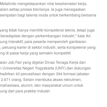
 Metalindo mengedepankan nilai keselamatan kerja,
n dalam setiap proses bisnisnya. Ia juga menegaskan
sempatan bagi talenta muda untuk berkembang bersama
ng tidak hanya memiliki kompetensi teknis, tetapi juga
 beradaptasi dengan perkembangan industri," kata Ari.
ung interaktif, para peserta memperoleh gambaran
 peluang karier di sektor industri, serta kompetensi yang
g di pasar kerja yang semakin kompetitif.
kaian Job Fair yang digelar Dinas Tenaga Kerja dan
n Universitas Negeri Yogyakarta (UNY) dan dukungan
hadirkan 43 perusahaan dengan 394 formasi jabatan
 2.671 orang. Selain membuka akses rekrutmen,
gi mahasiswa, alumni, dan masyarakat umum untuk
g dari para praktisi industri.