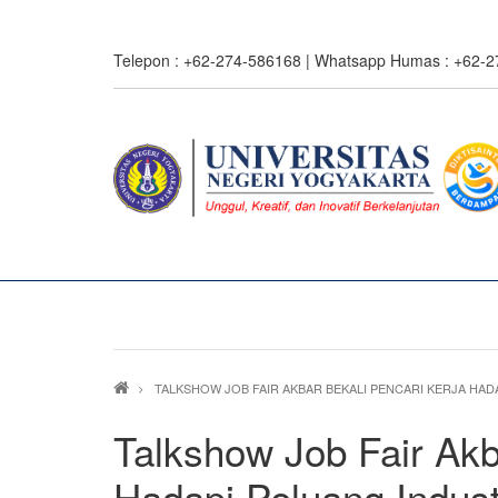
Skip
to
Telepon : +62-274-586168 | Whatsapp Humas : +62-
main
content
Breadcrumb
TALKSHOW JOB FAIR AKBAR BEKALI PENCARI KERJA HA
Talkshow Job Fair Akb
Hadapi Peluang Indus