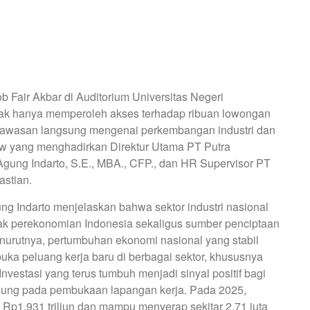
b Fair Akbar di Auditorium Universitas Negeri
idak hanya memperoleh akses terhadap ribuan lowongan
 wawasan langsung mengenai perkembangan industri dan
how yang menghadirkan Direktur Utama PT Putra
ung Indarto, S.E., MBA., CFP., dan HR Supervisor PT
astian.
g Indarto menjelaskan bahwa sektor industri nasional
rak perekonomian Indonesia sekaligus sumber penciptaan
nurutnya, pertumbuhan ekonomi nasional yang stabil
uka peluang kerja baru di berbagai sektor, khususnya
nvestasi yang terus tumbuh menjadi sinyal positif bagi
sung pada pembukaan lapangan kerja. Pada 2025,
ri Rp1.931 triliun dan mampu menyerap sekitar 2,71 juta