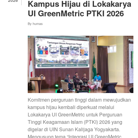
2026
Kampus Hijau di Lokakarya
8TH
ICE-
UI GreenMetric PTKI 2026
ELINVO
By
humas
Komitmen perguruan tinggi dalam mewujudkan
kampus hijau kembali diperkuat melalui
Lokakarya UI GreenMetric untuk Perguruan
Tinggi Keagamaan Islam (PTKI) 2026 yang
digelar di UIN Sunan Kalijaga Yogyakarta.
Mengusung tema “Integrasi UI GreenMetric