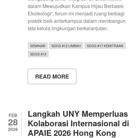
dalam Mewujudkan Kampus Hijau Berbasis
Ekoteologi”, forum ini menjadi ruang berbagi
praktik baik antarkampus dalam membangun
tata kelola lingkungan berkelanjutan.
SEMINAR
SDGS #12 LIMBAH
SDGS #17 KEMITRAAN
SDGS #13
READ MORE
ABOUT
UNY
TAWARKAN
PENDEKATAN
SIRKULAR
UNTUK
WUJUDKAN
Langkah UNY Memperluas
KAMPUS
FEB
28
HIJAU
Kolaborasi Internasional di
DI
2026
APAIE 2026 Hong Kong
LOKAKARYA
UI