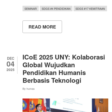
SEMINAR
SDGS #4 PENDIDIKAN
SDGS #17 KEMITRAAN
READ MORE
ABOUT
UNY
GELAR
JOINT
INTERNATIONAL
CONFERENCE
2026,
ICoE 2025 UNY: Kolaborasi
PERKUAT
DEC
04
KOLABORASI
Global Wujudkan
GLOBAL
2025
Pendidikan Humanis
UNTUK
KEBERLANJUTAN
Berbasis Teknologi
By
humas