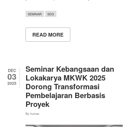
SEMINAR
SDG
READ MORE
ABOUT
ICOE
2025
UNY:
KOLABORASI
GLOBAL
WUJUDKAN
Seminar Kebangsaan dan
PENDIDIKAN
DEC
03
HUMANIS
Lokakarya MKWK 2025
BERBASIS
2025
Dorong Transformasi
TEKNOLOGI
Pembelajaran Berbasis
Proyek
By
humas