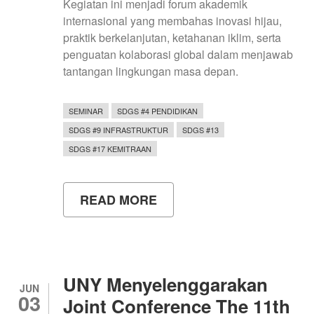
Kegiatan ini menjadi forum akademik
internasional yang membahas inovasi hijau,
praktik berkelanjutan, ketahanan iklim, serta
penguatan kolaborasi global dalam menjawab
tantangan lingkungan masa depan.
SEMINAR
SDGS #4 PENDIDIKAN
SDGS #9 INFRASTRUKTUR
SDGS #13
SDGS #17 KEMITRAAN
READ MORE
ABOUT
UNY
PERKUAT
INTERNASIONALISASI
MELALUI
14TH
GO
UNY Menyelenggarakan
GREEN
JUN
03
SUMMIT
Joint Conference The 11th
MALAYSIA