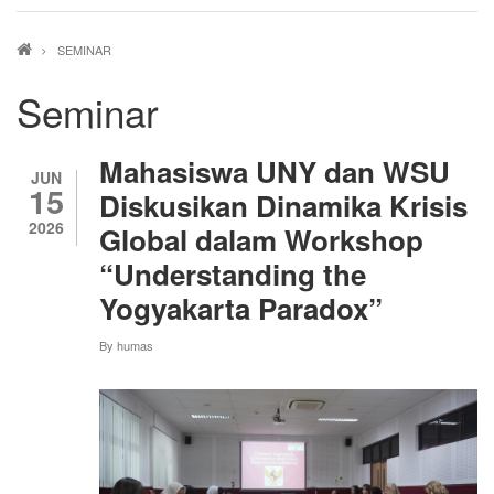
Breadcrumb
SEMINAR
Seminar
Mahasiswa UNY dan WSU
JUN
15
Diskusikan Dinamika Krisis
2026
Global dalam Workshop
“Understanding the
Yogyakarta Paradox”
By
humas