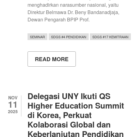
menghadirkan narasumber nasional, yaitu
Direktur Belmawa Dr. Beny Bandanadjaja,
Dewan Pengarah BPIP Prof.
SEMINAR
SDGS #4 PENDIDIKAN
SDGS #17 KEMITRAAN
READ MORE
ABOUT
SEMINAR
KEBANGSAAN
DAN
LOKAKARYA
MKWK
2025
Delegasi UNY Ikuti QS
DORONG
NOV
11
TRANSFORMASI
Higher Education Summit
PEMBELAJARAN
2025
di Korea, Perkuat
BERBASIS
PROYEK
Kolaborasi Global dan
Keberlanjutan Pendidikan