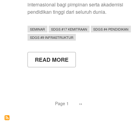
internasional bagi pimpinan serta akademisi
pendidikan tinggi dari seluruh dunia.
SEMINAR
SDGS #17 KEMITRAAN
SDGS #4 PENDIDIKAN
SDGS #9 INFRASTRUKTUR
READ MORE
ABOUT
DELEGASI
UNY
IKUTI
QS
HIGHER
EDUCATION
SUMMIT
Pagination
DI
Page 1
Next
››
page
KOREA,
PERKUAT
KOLABORASI
GLOBAL
DAN
KEBERLANJUTAN