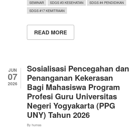
SEMINAR
SDGS #3 KESEHATAN
SDGS #4 PENDIDIKAN
SDGS #17 KEMITRAAN
READ MORE
ABOUT
MAHASISWA
UNY
DAN
WSU
DISKUSIKAN
DINAMIKA
Sosialisasi Pencegahan dan
KRISIS
JUN
07
GLOBAL
Penanganan Kekerasan
DALAM
2026
Bagi Mahasiswa Program
WORKSHOP
“UNDERSTANDING
Profesi Guru Universitas
THE
YOGYAKARTA
Negeri Yogyakarta (PPG
PARADOX”
UNY) Tahun 2026
By
humas