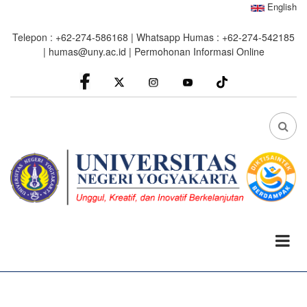
Skip
English
to
Telepon : +62-274-586168 | Whatsapp Humas : +62-274-542185
main
|
humas@uny.ac.id
|
Permohonan Informasi Online
content
facebook
Instagram
youtube
FA
FA-
SEA
DRO
TRI