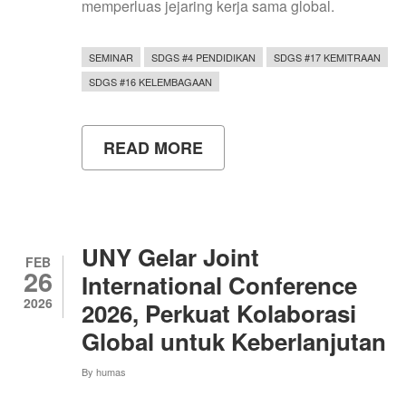
memperluas jejaring kerja sama global.
SEMINAR
SDGS #4 PENDIDIKAN
SDGS #17 KEMITRAAN
SDGS #16 KELEMBAGAAN
READ MORE
ABOUT
LANGKAH
UNY
MEMPERLUAS
KOLABORASI
INTERNASIONAL
DI
UNY Gelar Joint
APAIE
FEB
26
2026
International Conference
HONG
2026
2026, Perkuat Kolaborasi
KONG
Global untuk Keberlanjutan
By
humas