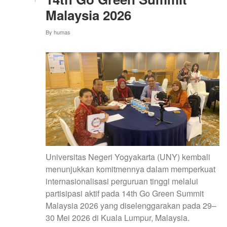
UNIVERSITAS
Malaysia 2026
NEGERI
YOGYAKARTA
By
humas
(PPG
UNY)
TAHUN
2026
Universitas Negeri Yogyakarta (UNY) kembali
menunjukkan komitmennya dalam memperkuat
internasionalisasi perguruan tinggi melalui
partisipasi aktif pada 14th Go Green Summit
Malaysia 2026 yang diselenggarakan pada 29–
30 Mei 2026 di Kuala Lumpur, Malaysia.