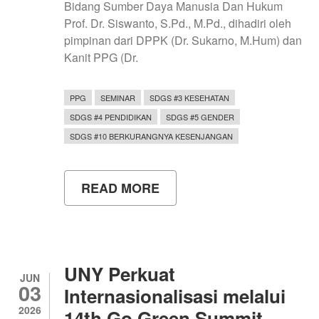
Bidang Sumber Daya Manusia Dan Hukum
Prof. Dr. Siswanto, S.Pd., M.Pd., dihadiri oleh
pimpinan dari DPPK (Dr. Sukarno, M.Hum) dan
Kanit PPG (Dr.
PPG
SEMINAR
SDGS #3 KESEHATAN
SDGS #4 PENDIDIKAN
SDGS #5 GENDER
SDGS #10 BERKURANGNYA KESENJANGAN
READ MORE
ABOUT
SOSIALISASI
PENCEGAHAN
DAN
PENANGANAN
KEKERASAN
BAGI
UNY Perkuat
MAHASISWA
JUN
03
PROGRAM
Internasionalisasi melalui
PROFESI
2026
14th Go Green Summit
GURU