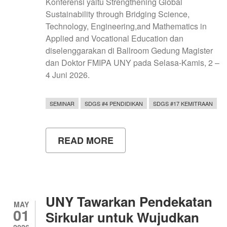
Konferensi yaitu Strengthening Global
Sustainability through Bridging Science,
Technology, Engineering,and Mathematics in
Applied and Vocational Education dan
diselenggarakan di Ballroom Gedung Magister
dan Doktor FMIPA UNY pada Selasa-Kamis, 2 –
4 Juni 2026.
SEMINAR
SDGS #4 PENDIDIKAN
SDGS #17 KEMITRAAN
READ MORE
ABOUT
UNY
MENYELENGGARAKAN
JOINT
CONFERENCE
THE
11TH
UNY Tawarkan Pendekatan
ICRIEMS
MAY
01
DAN
Sirkular untuk Wujudkan
THE