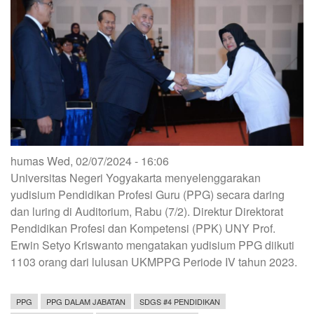
humas
Wed, 02/07/2024 - 16:06
Universitas Negeri Yogyakarta menyelenggarakan
yudisium Pendidikan Profesi Guru (PPG) secara daring
dan luring di Auditorium, Rabu (7/2). Direktur Direktorat
Pendidikan Profesi dan Kompetensi (PPK) UNY Prof.
Erwin Setyo Kriswanto mengatakan yudisium PPG diikuti
1103 orang dari lulusan UKMPPG Periode IV tahun 2023.
PPG
PPG DALAM JABATAN
SDGS #4 PENDIDIKAN