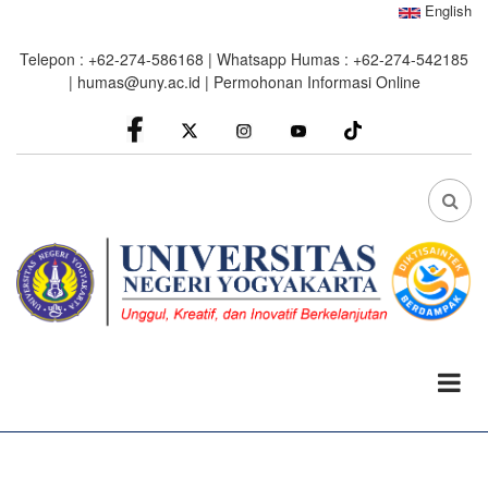
Skip
English
to
Telepon : +62-274-586168 | Whatsapp Humas : +62-274-542185
main
|
humas@uny.ac.id
|
Permohonan Informasi Online
content
facebook
Instagram
youtube
FA
FA-
SEA
DRO
TRI