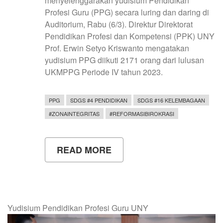
menyelenggarakan yudisium Pendidikan
Profesi Guru (PPG) secara luring dan daring di
Auditorium, Rabu (6/3). Direktur Direktorat
Pendidikan Profesi dan Kompetensi (PPK) UNY
Prof. Erwin Setyo Kriswanto mengatakan
yudisium PPG diikuti 2171 orang dari lulusan
UKMPPG Periode IV tahun 2023.
PPG
SDGS #4 PENDIDIKAN
SDGS #16 KELEMBAGAAN
#ZONAINTEGRITAS
#REFORMASIBIROKRASI
READ MORE
ABOUT
YUDISIUM
PENDIDIKAN
PROFESI
GURU
UNY
Yudisium Pendidikan Profesi Guru UNY