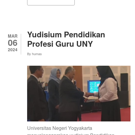
DIKLAT
BELA
NEGARA
BAGI
MAHASISWA
PPG
Yudisium Pendidikan
PRAJABATAN
MAR
06
GELOMBANG
Profesi Guru UNY
1
2024
TAHUN
By
humas
2023/2024
UNY
Universitas Negeri Yogyakarta