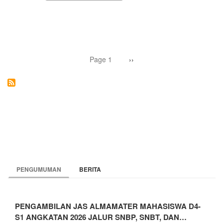
PENDIDIKAN
PROFESI
GURU
UNY
Pagination
Page 1
Next
››
page
PENGUMUMAN
BERITA
PENGAMBILAN JAS ALMAMATER MAHASISWA D4-
S1 ANGKATAN 2026 JALUR SNBP, SNBT, DAN…