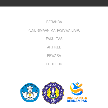
Footer
BERANDA
PENERIMAAN MAHASISWA BARU
menu
FAKULTAS
ARTIKEL
PEWARA
EDUTOUR