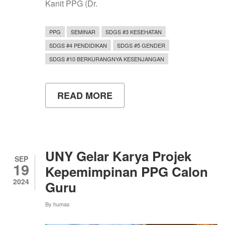
Kanit PPG (Dr.
PPG
SEMINAR
SDGS #3 KESEHATAN
SDGS #4 PENDIDIKAN
SDGS #5 GENDER
SDGS #10 BERKURANGNYA KESENJANGAN
READ MORE
ABOUT
SOSIALISASI
PENCEGAHAN
DAN
PENANGANAN
KEKERASAN
BAGI
UNY Gelar Karya Projek
MAHASISWA
SEP
19
PROGRAM
Kepemimpinan PPG Calon
PROFESI
2024
Guru
GURU
UNIVERSITAS
NEGERI
By
humas
YOGYAKARTA
(PPG