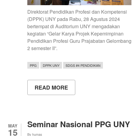
Direktorat Pendidikan Profesi dan Kompetensi
(DPPK) UNY pada Rabu, 28 Agustus 2024
bertempat di Auditorium UNY mengadakan
kegiatan “Gelar Karya Projek Kepemimpinan
Pendidikan Profesi Guru Prajabatan Gelombang
2 semester II”.
PPG
DPPK UNY
SDGS #4 PENDIDIKAN
READ MORE
ABOUT
UNY
GELAR
KARYA
PROJEK
KEPEMIMPINAN
PPG
Seminar Nasional PPG UNY
MAY
15
By
humas