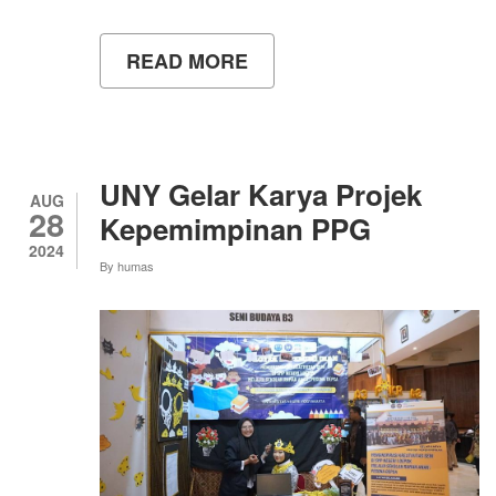
READ MORE
ABOUT
UNY
GELAR
KARYA
PROJEK
KEPEMIMPINAN
PPG
UNY Gelar Karya Projek
CALON
AUG
28
GURU
Kepemimpinan PPG
2024
By
humas