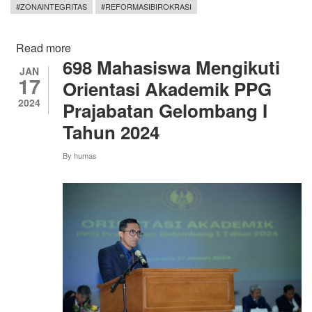
#ZONAINTEGRITAS
#REFORMASIBIROKRASI
Read more
about
698 Mahasiswa Mengikuti
Yudisium
JAN
17
Pendidikan
Orientasi Akademik PPG
Profesi
2024
Prajabatan Gelombang I
Guru
Tahun 2024
UNY
By
humas