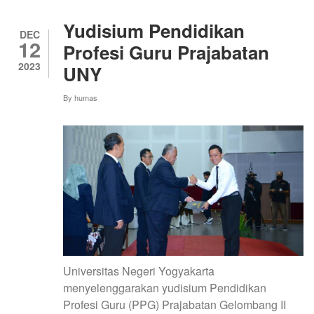
AKADEMIK
PPG
Yudisium Pendidikan
PRAJABATAN
DEC
12
GELOMBANG
Profesi Guru Prajabatan
I
2023
UNY
TAHUN
2024
By
humas
Universitas Negeri Yogyakarta
menyelenggarakan yudisium Pendidikan
Profesi Guru (PPG) Prajabatan Gelombang II