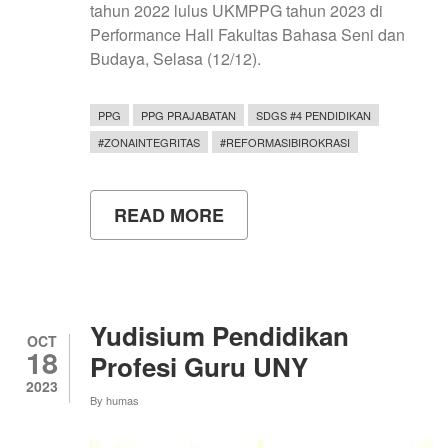
tahun 2022 lulus UKMPPG tahun 2023 di
Performance Hall Fakultas Bahasa Seni dan
Budaya, Selasa (12/12).
PPG
PPG PRAJABATAN
SDGS #4 PENDIDIKAN
#ZONAINTEGRITAS
#REFORMASIBIROKRASI
READ MORE
ABOUT
YUDISIUM
PENDIDIKAN
PROFESI
GURU
PRAJABATAN
UNY
Yudisium Pendidikan
OCT
18
Profesi Guru UNY
2023
By
humas