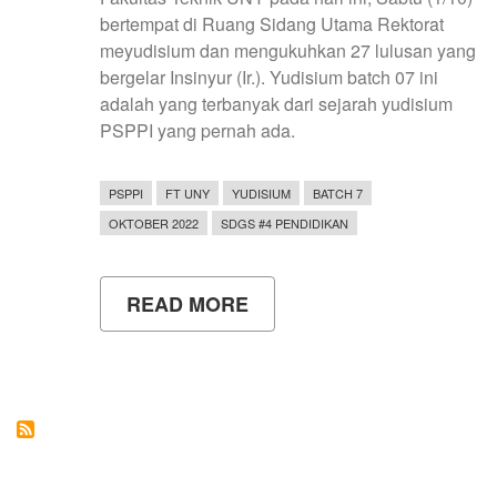
bertempat di Ruang Sidang Utama Rektorat
meyudisium dan mengukuhkan 27 lulusan yang
bergelar Insinyur (Ir.). Yudisium batch 07 ini
adalah yang terbanyak dari sejarah yudisium
PSPPI yang pernah ada.
PSPPI
FT UNY
YUDISIUM
BATCH 7
OKTOBER 2022
SDGS #4 PENDIDIKAN
READ MORE
ABOUT
YUDISIUM
PROGRAM
STUDI
PROGRAM
PROFESI
INSINYUR
BATCH
07