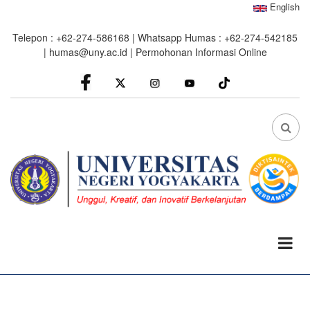
Skip
English
to
Telepon : +62-274-586168 | Whatsapp Humas : +62-274-542185
main
|
humas@uny.ac.id
|
Permohonan Informasi Online
content
facebook
Instagram
youtube
FA
FA-
SEA
DRO
TRI