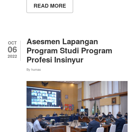
READ MORE
ABOUT
14
INSINYUR
BARU
UNY
SIAP
BERKARYA
Asesmen Lapangan
MEMAJUKAN
OCT
06
INDONESIA
Program Studi Program
2022
Profesi Insinyur
By
humas