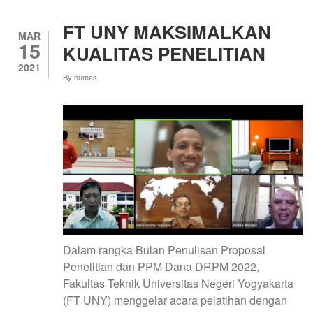
TINGKATKAN
PEREKONOMIAN
FT UNY MAKSIMALKAN
WARGA
MAR
15
SEMANU,
KUALITAS PENELITIAN
GUNUNGKIDUL
2021
By
humas
Dalam rangka Bulan Penulisan Proposal
Penelitian dan PPM Dana DRPM 2022,
Fakultas Teknik Universitas Negeri Yogyakarta
(FT UNY) menggelar acara pelatihan dengan