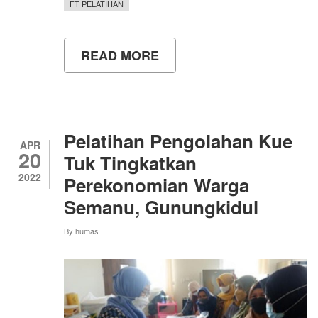
FT PELATIHAN
READ MORE
ABOUT
CALON
LULUSAN
DAN
ALUMNI
PTSP
FT
Pelatihan Pengolahan Kue
UNY
APR
20
DIBEKALI
Tuk Tingkatkan
SERTIFIKASI
2022
Perekonomian Warga
SKK
KONSTRUKSI
Semanu, Gunungkidul
By
humas