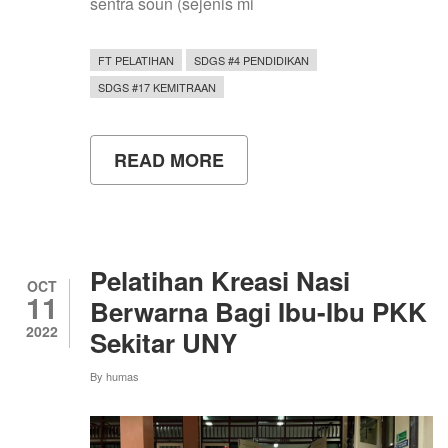
sentra soun (sejenis mi
FT PELATIHAN
SDGS #4 PENDIDIKAN
SDGS #17 KEMITRAAN
READ MORE
ABOUT
TIM
DOSEN
UNY-
KEMENDIKBUDRISTEK
DAMPINGI
PEMBUAT
Pelatihan Kreasi Nasi
SOUN
OCT
11
DI
Berwarna Bagi Ibu-Ibu PKK
KLATEN
2022
Sekitar UNY
By
humas