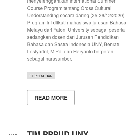
menyelenggarakan International Summer
Course Program tentang Cross Cultural
Understanding secara daring (25-26/12/2020).
Program ini diikuti mahasiswa jurusan Bahasa
Melayu dari Fatoni University sebagai peserta
sedangkan dosen dari Jurusan Pendidikan
Bahasa dan Sastra Indonesia UNY, Beniati
Lestyarini, M.Pd. dan Haryanto berperan
sebagai narasumber.
FT PELATIHAN
READ MORE
ABOUT
UNY
DAN
FATONI
UNIVERSITY
SELENGGARAKAN
SUMMER
TIM PPPUD UNY