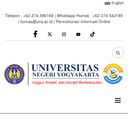
Skip
English
to
Telepon : +62-274-586168 | Whatsapp Humas : +62-274-542185
main
|
humas@uny.ac.id
|
Permohonan Informasi Online
content
facebook
Instagram
youtube
FA
FA-
SEA
DRO
TRI