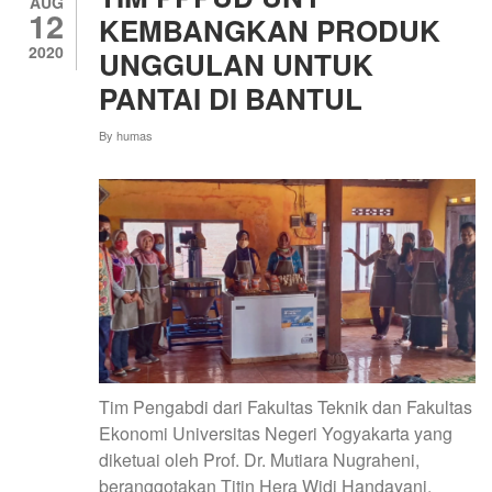
COURSE
AUG
12
TENTANG
KEMBANGKAN PRODUK
BUDAYA
2020
UNGGULAN UNTUK
DAN
BAHASA
PANTAI DI BANTUL
By
humas
Tim Pengabdi dari Fakultas Teknik dan Fakultas
Ekonomi Universitas Negeri Yogyakarta yang
diketuai oleh Prof. Dr. Mutiara Nugraheni,
beranggotakan Titin Hera Widi Handayani,