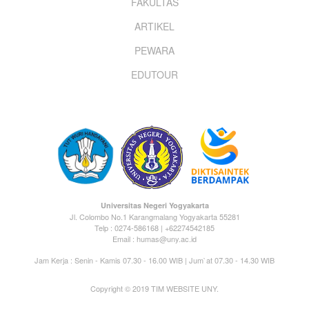
FAKULTAS
ARTIKEL
PEWARA
EDUTOUR
Universitas Negeri Yogyakarta
Jl. Colombo No.1 Karangmalang Yogyakarta 55281
Telp : 0274-586168 | +62274542185
Email : humas@uny.ac.id
Jam Kerja : Senin - Kamis 07.30 - 16.00 WIB | Jum`at 07.30 - 14.30 WIB
Copyright © 2019 TIM WEBSITE UNY.