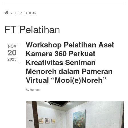
Breadcrumb
FT PELATIHAN
FT Pelatihan
Workshop Pelatihan Aset
NOV
20
Kamera 360 Perkuat
2025
Kreativitas Seniman
Menoreh dalam Pameran
Virtual “Mooi(e)Noreh”
By
humas