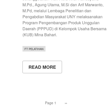
M.Pd., Agung Utama, M.Si dan Arif Marwanto,
M.Pd, melalui Lembaga Penelitian dan
Pengabdian Masyarakat UNY melaksanakan
Program Pengembangan Produk Unggulan
Daerah (PPPUD) di Kelompok Usaha Bersama
(KUB) Mina Bahari.
FT PELATIHAN
READ MORE
ABOUT
TIM
PPPUD
UNY
KEMBANGKAN
PRODUK
UNGGULAN
UNTUK
Pagination
PANTAI
Page 1
Next
››
page
DI
BANTUL