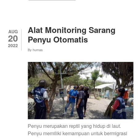
KREASI
NASI
BERWARNA
BAGI
IBU-
Alat Monitoring Sarang
IBU
AUG
20
PKK
Penyu Otomatis
SEKITAR
2022
UNY
By
humas
Penyu merupakan reptil yang hidup di laut.
Penyu memiliki kemampuan untuk bermigrasi