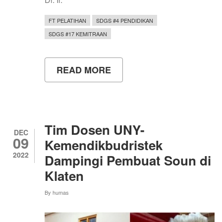
FT PELATIHAN
SDGS #4 PENDIDIKAN
SDGS #17 KEMITRAAN
READ MORE
ABOUT
WORKSHOP
PELATIHAN
ASET
KAMERA
360
PERKUAT
Tim Dosen UNY-
KREATIVITAS
DEC
09
SENIMAN
Kemendikbudristek
MENOREH
2022
Dampingi Pembuat Soun di
DALAM
PAMERAN
Klaten
VIRTUAL
“MOOI(E)NOREH”
By
humas