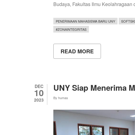
Budaya, Fakultas Ilmu Keolahragaan 
PENERIMAAN MAHASISWA BARU UNY
SOFTSKI
#ZONAINTEGRITAS
READ MORE
ABOUT
PEMBINAAN
SOFT
SKILL
MAHASISWA
BARU
JALUR
UNY Siap Menerima M
DEC
SNBP
10
By
humas
2023