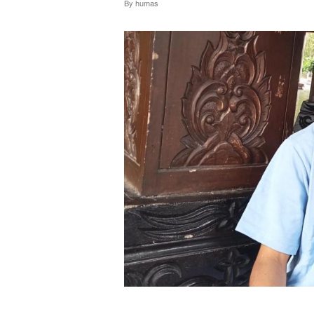
By
humas