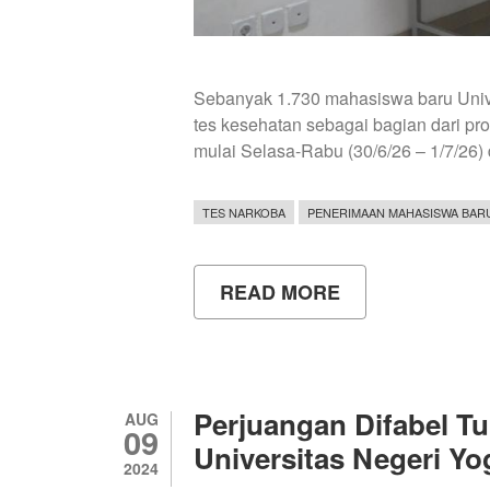
Sebanyak 1.730 mahasiswa baru Unive
tes kesehatan sebagai bagian dari p
mulai Selasa-Rabu (30/6/26 – 1/7/26)
TES NARKOBA
PENERIMAAN MAHASISWA BAR
READ MORE
ABOUT
UNY
GELAR
TES
KESEHATAN
BAGI
MAHASISWA
Perjuangan Difabel Tu
AUG
BARU
09
JALUR
Universitas Negeri Yo
SNBP
2024