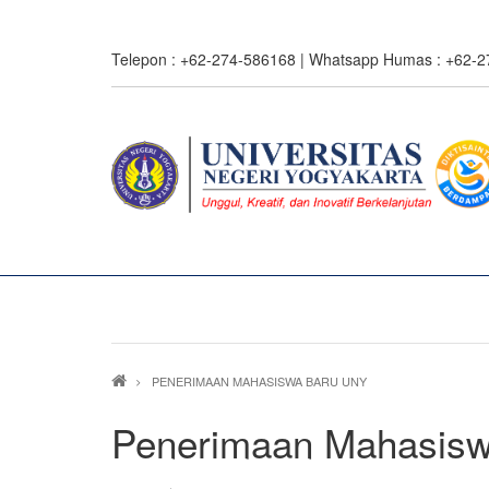
Skip
to
Telepon : +62-274-586168 | Whatsapp Humas : +62-
main
content
Breadcrumb
PENERIMAAN MAHASISWA BARU UNY
Penerimaan Mahasis