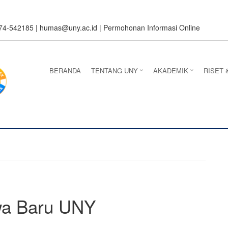
274-542185 |
humas@uny.ac.id
|
Permohonan Informasi Online
BERANDA
TENTANG UNY
AKADEMIK
RISET 
wa Baru UNY