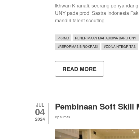
Ikhwan Khanafi, seorang penyandang 
UNY pada prodi Sastra Indonesia Faku
mandiri talent scouting.
PKKMB
PENERIMAAN MAHASISWA BARU UNY
#REFORMASIBIROKRASI
#ZONAINTEGRITAS
READ MORE
ABOUT
PERJUANGAN
DIFABEL
TUNANETRA
MERAIH
MIMPI
DI
Pembinaan Soft Skill
JUL
UNIVERSITAS
04
NEGERI
By
humas
YOGYAKARTA
2024