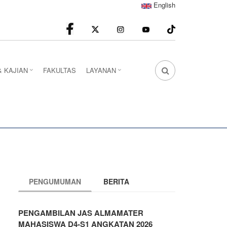
English
facebook
Instagram
youtube
& KAJIAN
FAKULTAS
LAYANAN
FA
FA-
SEARCH
DROPDOWN
TRIGGER
PENGUMUMAN
BERITA
PENGAMBILAN JAS ALMAMATER
MAHASISWA D4-S1 ANGKATAN 2026