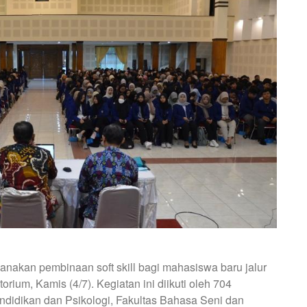
anakan pembinaan soft skill bagi mahasiswa baru jalur
ium, Kamis (4/7). Kegiatan ini diikuti oleh 704
ndidikan dan Psikologi, Fakultas Bahasa Seni dan