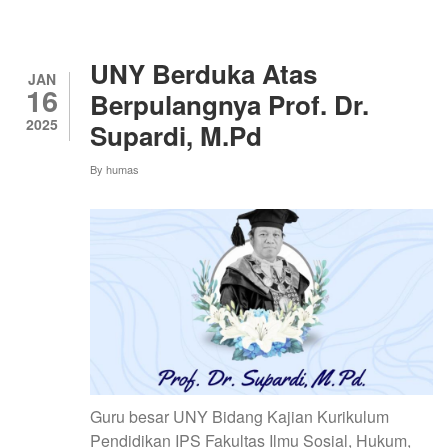
NEGARA:
EURASIA
LECTURER
SERIES
UNY Berduka Atas
#EPISODE3
JAN
16
MENGHADIRKAN
Berpulangnya Prof. Dr.
SEKJEN
2025
Supardi, M.Pd
EURASIA
FOUNDATION
DARI
By
humas
JEPANG
DAN
SENIOR
RESEARCHER
DARI
KYUNGPOOK
NATIONAL
UNIVERSITY,
KOREA
SELATAN
Guru besar UNY Bidang Kajian Kurikulum
Pendidikan IPS Fakultas Ilmu Sosial, Hukum,