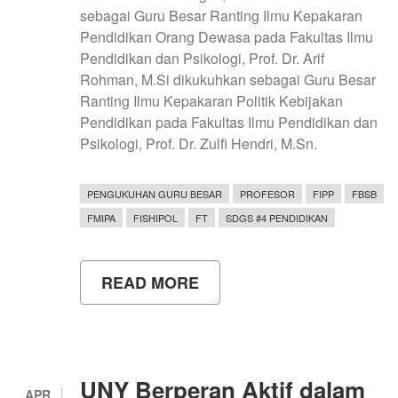
sebagai Guru Besar Ranting Ilmu Kepakaran
Pendidikan Orang Dewasa pada Fakultas Ilmu
Pendidikan dan Psikologi, Prof. Dr. Arif
Rohman, M.Si dikukuhkan sebagai Guru Besar
Ranting Ilmu Kepakaran Politik Kebijakan
Pendidikan pada Fakultas Ilmu Pendidikan dan
Psikologi, Prof. Dr. Zulfi Hendri, M.Sn.
PENGUKUHAN GURU BESAR
PROFESOR
FIPP
FBSB
FMIPA
FISHIPOL
FT
SDGS #4 PENDIDIKAN
READ MORE
ABOUT
PENGUKUHAN
6
GURU
BESAR
UNY
DI
UNY Berperan Aktif dalam
AWAL
APR