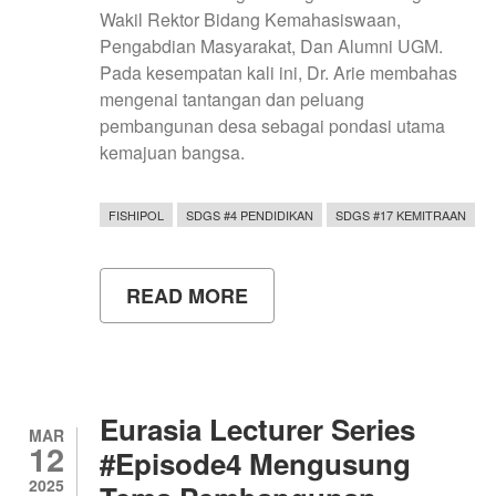
Wakil Rektor Bidang Kemahasiswaan,
Pengabdian Masyarakat, Dan Alumni UGM.
Pada kesempatan kali ini, Dr. Arie membahas
mengenai tantangan dan peluang
pembangunan desa sebagai pondasi utama
kemajuan bangsa.
FISHIPOL
SDGS #4 PENDIDIKAN
SDGS #17 KEMITRAAN
READ MORE
ABOUT
EURASIA
LECTURER
SERIES
#5:
DR.
ARIE
Eurasia Lecturer Series
SUJITO
MAR
12
PAPARKAN
#Episode4 Mengusung
STRATEGI
2025
PEMBANGUNAN