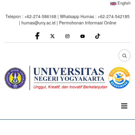
Skip
English
to
Telepon : +62-274-586168 | Whatsapp Humas : +62-274-542185
main
|
humas@uny.ac.id
|
Permohonan Informasi Online
content
facebook
Instagram
youtube
FA
FA-
SEA
DRO
TRI