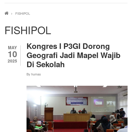
Breadcrumb
FISHIPOL
FISHIPOL
Kongres I P3GI Dorong
MAY
10
Geografi Jadi Mapel Wajib
2025
Di Sekolah
By
humas