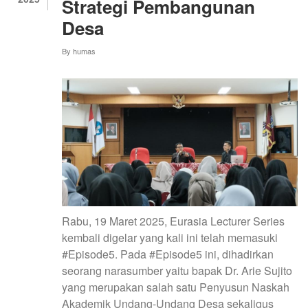
Strategi Pembangunan
SEKOLAH
Desa
By
humas
Rabu, 19 Maret 2025, Eurasia Lecturer Series
kembali digelar yang kali ini telah memasuki
#Episode5. Pada #Episode5 ini, dihadirkan
seorang narasumber yaitu bapak Dr. Arie Sujito
yang merupakan salah satu Penyusun Naskah
Akademik Undang-Undang Desa sekaligus