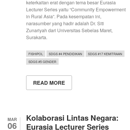
keterkaitan erat dengan tema besar Eurasia
Lecturer Series yaitu “Community Empowerment
in Rural Asia”. Pada kesempatan ini,
narasumber yang hadir adalah Dr. Siti
Zunariyah dari Universitas Sebelas Maret,
Surakarta.
FISHIPOL
SDGS #4 PENDIDIKAN
SDGS #17 KEMITRAAN
SDGS #5 GENDER
READ MORE
ABOUT
EURASIA
LECTURER
SERIES
#EPISODE4
MENGUSUNG
TEMA
Kolaborasi Lintas Negara:
PEMBANGUNAN
MAR
06
BERKELANJUTAN
Eurasia Lecturer Series
YANG