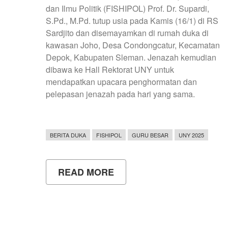
dan Ilmu Politik (FISHIPOL) Prof. Dr. Supardi,
S.Pd., M.Pd. tutup usia pada Kamis (16/1) di RS
Sardjito dan disemayamkan di rumah duka di
kawasan Joho, Desa Condongcatur, Kecamatan
Depok, Kabupaten Sleman. Jenazah kemudian
dibawa ke Hall Rektorat UNY untuk
mendapatkan upacara penghormatan dan
pelepasan jenazah pada hari yang sama.
BERITA DUKA
FISHIPOL
GURU BESAR
UNY 2025
READ MORE
ABOUT
UNY
BERDUKA
ATAS
BERPULANGNYA
PROF.
DR.