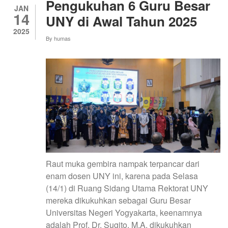
Pengukuhan 6 Guru Besar
SUPARDI,
JAN
14
M.PD
UNY di Awal Tahun 2025
2025
By
humas
Raut muka gembira nampak terpancar dari
enam dosen UNY ini, karena pada Selasa
(14/1) di Ruang Sidang Utama Rektorat UNY
mereka dikukuhkan sebagai Guru Besar
Universitas Negeri Yogyakarta, keenamnya
adalah Prof. Dr. Sugito, M.A. dikukuhkan