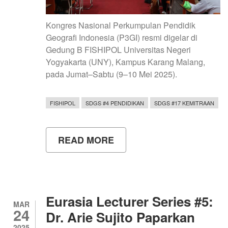
Kongres Nasional Perkumpulan Pendidik
Geografi Indonesia (P3GI) resmi digelar di
Gedung B FISHIPOL Universitas Negeri
Yogyakarta (UNY), Kampus Karang Malang,
pada Jumat–Sabtu (9–10 Mei 2025).
FISHIPOL
SDGS #4 PENDIDIKAN
SDGS #17 KEMITRAAN
READ MORE
ABOUT
KONGRES
I
P3GI
DORONG
GEOGRAFI
JADI
Eurasia Lecturer Series #5:
MAPEL
MAR
24
WAJIB
Dr. Arie Sujito Paparkan
DI
2025