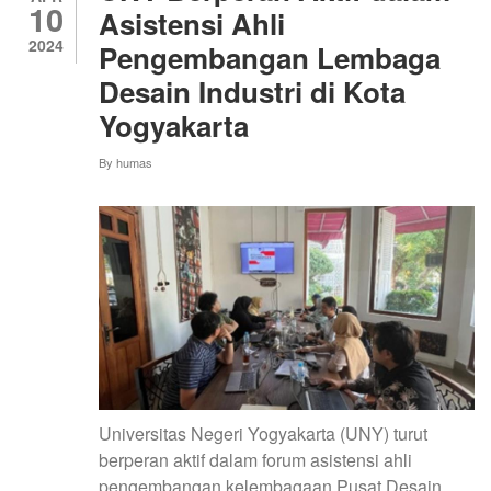
10
TAHUN
Asistensi Ahli
2025
2024
Pengembangan Lembaga
Desain Industri di Kota
Yogyakarta
By
humas
Universitas Negeri Yogyakarta (UNY) turut
berperan aktif dalam forum asistensi ahli
pengembangan kelembagaan Pusat Desain