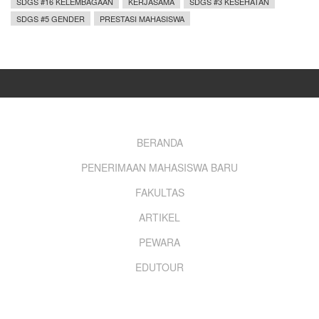
SDGS #16 KELEMBAGAAN
KERJASAMA
SDGS #3 KESEHATAN
SDGS #5 GENDER
PRESTASI MAHASISWA
Footer
BERANDA
PENERIMAAN MAHASISWA BARU
menu
FAKULTAS
ARTIKEL
PEWARA
EDUTOUR