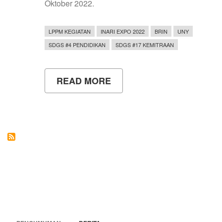
Oktober 2022.
LPPM KEGIATAN
INARI EXPO 2022
BRIN
UNY
SDGS #4 PENDIDIKAN
SDGS #17 KEMITRAAN
READ MORE
ABOUT
PUSAT
INOVASI,
INKUBATOR
BISNIS,
DAN
HAK
KEKAYAAN
INTELEKTUAL
LPPM
UNY
IKUT
BERPARTISIPASI
MENYEMARAKKAN
INARI
EXPO