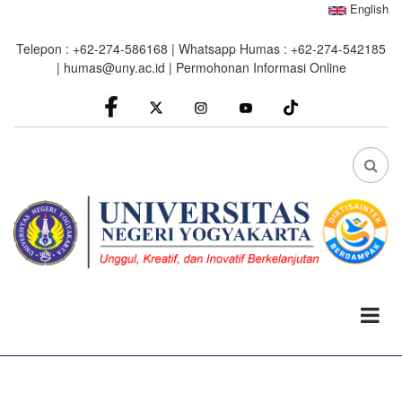
Skip
English
to
Telepon : +62-274-586168 | Whatsapp Humas : +62-274-542185
main
|
humas@uny.ac.id
|
Permohonan Informasi Online
content
facebook
Instagram
youtube
FA
FA-
SEA
DRO
TRI