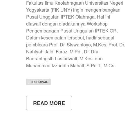
Fakultas Ilmu Keolahragaan Universitas Negeri
Yogyakarta (FIK UNY) ingin mengembangkan
Pusat Unggulan IPTEK Olahraga. Hal ini
diawali dengan diadakannya Workshop
Pengembangan Pusat Unggulan IPTEK OR.
Dalam kesempatan tersebut, hadir sebagai
pembicara Prof. Dr. Siswantoyo, M.Kes, Prof. Dr.
Nahiyah Jaidi Faraz, M.Pd., Dr. Dra.
Badraningsih Lastariwati, M.Kes. dan
Muhammad Izzuddin Mahali, S.Pd.T., M.Cs.
FIK SEMINAR
READ MORE
ABOUT
WORKSHOP
PUSAT
UNGGULAN
IPTEK
OLAHRAGA