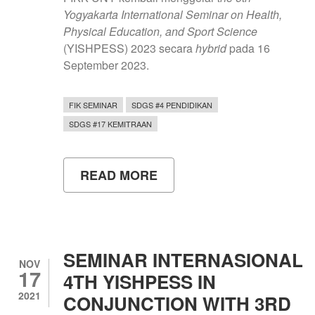
Yogyakarta International Seminar on Health,
Physical Education, and Sport Science
(YISHPESS) 2023 secara
hybrid
pada 16
September 2023.
FIK SEMINAR
SDGS #4 PENDIDIKAN
SDGS #17 KEMITRAAN
READ MORE
ABOUT
YISHPESS
2023:
SUKSES
GELAR
KOLABORASI
SEMINAR
SEMINAR INTERNASIONAL
INTERNASIONAL
NOV
17
3
4TH YISHPESS IN
BENUA
2021
CONJUNCTION WITH 3RD