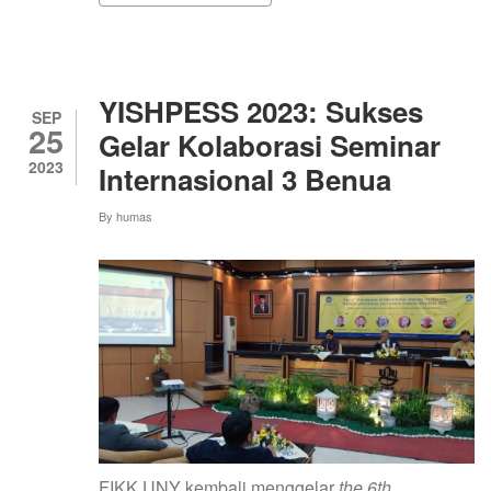
PENELITIAN
TINDAKAN
KELAS
BAGI
MAHASISWA
YISHPESS 2023: Sukses
PROGRAM
SEP
25
KELANJUTAN
Gelar Kolaborasi Seminar
STUDI
2023
Internasional 3 Benua
By
humas
FIKK UNY kembali menggelar
the 6th