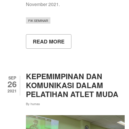
November 2021.
FIK SEMINAR
READ MORE
ABOUT
SEMINAR
INTERNASIONAL
4TH
YISHPESS
IN
CONJUNCTION
KEPEMIMPINAN DAN
WITH
SEP
26
3RD
KOMUNIKASI DALAM
COIS
2021
PELATIHAN ATLET MUDA
2021
By
humas