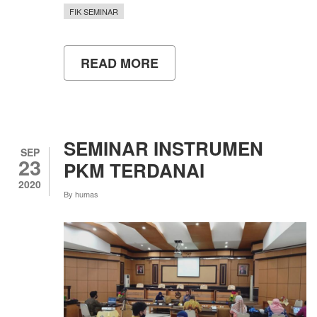
FIK SEMINAR
READ MORE
ABOUT
PENDIDIKAN
JASMANI
YANG
BERKUALITAS
DALAM
WORKSHOP
SEMINAR INSTRUMEN
BAGI
SEP
23
GURU
PKM TERDANAI
PENJAS
2020
ORKES
By
humas
SMA/SMK
SE-
DIY