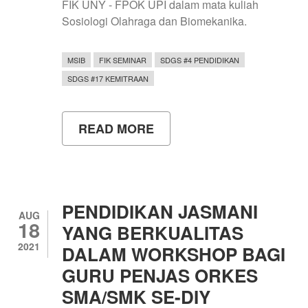
FIK UNY - FPOK UPI dalam mata kuliah
Sosiologi Olahraga dan Biomekanika.
MSIB
FIK SEMINAR
SDGS #4 PENDIDIKAN
SDGS #17 KEMITRAAN
READ MORE
ABOUT
MERDEKA
BELAJAR
KAMPUS
MERDEKA
MEMPERERAT
FIK
PENDIDIKAN JASMANI
UNY
AUG
18
DAN
YANG BERKUALITAS
FPOK
2021
DALAM WORKSHOP BAGI
UPI
GURU PENJAS ORKES
SMA/SMK SE-DIY