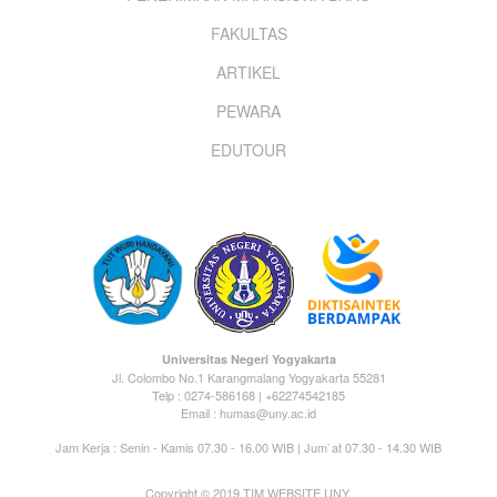
menu
FAKULTAS
ARTIKEL
PEWARA
EDUTOUR
Universitas Negeri Yogyakarta
Jl. Colombo No.1 Karangmalang Yogyakarta 55281
Telp : 0274-586168 | +62274542185
Email : humas@uny.ac.id
Jam Kerja : Senin - Kamis 07.30 - 16.00 WIB | Jum`at 07.30 - 14.30 WIB
Copyright © 2019 TIM WEBSITE UNY.