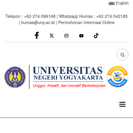
Skip
English
to
Telepon : +62-274-586168 | Whatsapp Humas : +62-274-542185
main
|
humas@uny.ac.id
|
Permohonan Informasi Online
content
facebook
Instagram
youtube
FA
FA-
SEA
DRO
TRI