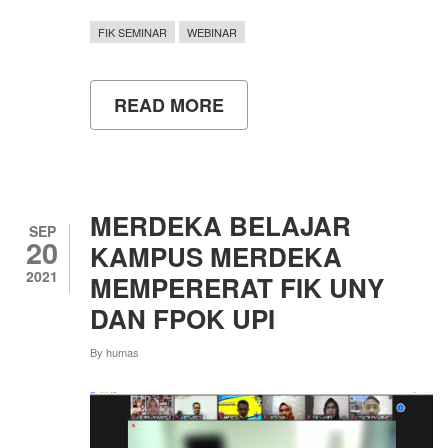
FIK SEMINAR
WEBINAR
READ MORE
ABOUT
KEPEMIMPINAN
DAN
KOMUNIKASI
DALAM
PELATIHAN
ATLET
MERDEKA BELAJAR
MUDA
SEP
20
KAMPUS MERDEKA
2021
MEMPERERAT FIK UNY
DAN FPOK UPI
By
humas