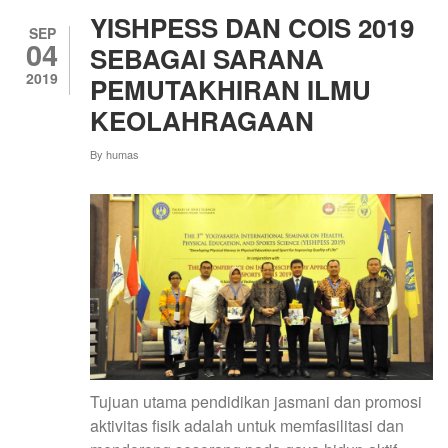
YISHPESS DAN COIS 2019
SEP
04
SEBAGAI SARANA
2019
PEMUTAKHIRAN ILMU
KEOLAHRAGAAN
By
humas
Tujuan utama pendidikan jasmani dan promosi
aktivitas fisik adalah untuk memfasilitasi dan