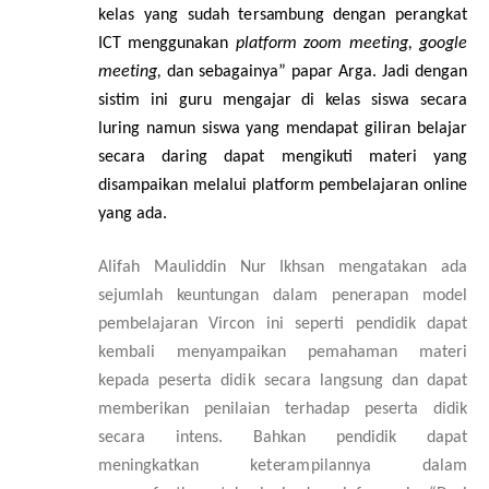
k
e
las y
a
ng sud
a
h t
e
rs
a
mb
u
ng d
e
ng
a
n p
e
r
a
ngk
a
t
I
CT menggun
a
k
a
n
pla
t
form
z
oom m
e
e
t
i
ng, google
m
e
e
t
i
ng,
d
a
n
s
e
b
a
g
a
in
y
a” papar Arga
. Jadi dengan
sistim ini guru mengajar di kelas siswa secara
luring namun siswa yang mendapat giliran belajar
secara daring dapat mengikuti materi yang
disampaikan melalui platform pembelajaran online
yang ada.
Alif
a
h M
a
ul
i
ddin Nur
I
kh
s
a
n mengatakan ada
sejumlah keuntungan dalam penerapan model
pembelajaran Vircon ini seperti
p
e
ndid
i
k d
a
p
a
t
k
e
mbali meny
a
mpaik
a
n p
e
mah
a
man mat
e
ri
k
e
p
a
da p
e
s
e
rta did
i
k
s
ec
a
ra langsung dan d
a
p
a
t
memb
e
rik
a
n p
e
ni
l
a
ian te
r
h
a
d
a
p p
e
s
e
rta did
i
k
s
e
c
a
r
a in
t
e
n
s. Bahkan pendidik dapat
m
e
ningkatk
a
n k
e
t
e
r
a
m
pi
l
a
nnya d
a
lam