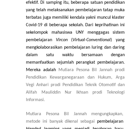
e
f
e
kt
i
f. Di s
a
mp
i
ng
i
tu, b
e
b
e
r
a
pa s
a
tuan p
e
ndid
i
k
a
n
y
a
ng tel
a
h mel
a
ks
a
n
a
k
a
n
p
e
mbel
a
j
a
r
a
n tat
a
p mu
k
a
te
r
b
a
tas juga memi
l
iki k
e
nd
a
la y
a
kni muncul klast
e
r
Covi
d
-
19 di b
e
b
e
r
a
p
a s
e
kolah. Dari keprihatinan ini
sekelompok mahasiswa UNY menggagas sistem
pembelajaran
Vircon
(
Vir
tu
a
l
-
Co
n
ve
n
t
i
o
n
al
)
yang
mengkolaborasikan pembelajaran luring dan daring
dalam satu waktu bersamaan dengan
memanfaatkan sejumlah perangkat pembelajaran.
Mereka adalah
Mut
i
a
ra
P
e
sona Bil J
a
nn
a
h prodi
Pendidikan Kewarganegaraan dan Hukum, A
r
ga
V
e
gi Anh
a
ri prodi Pendidikan Teknik Otomotif dan
Alif
a
h M
a
ul
i
ddin Nur
I
kh
s
a
n prodi Teknologi
Informasi.
Mutiara Pesona Bil Jannah mengungkapkan,
metode ini banyak dikenal sebagai
p
e
mb
e
laj
a
r
a
n
blen
d
e
d learning
yang menj
a
di te
r
obos
a
n
b
a
ru