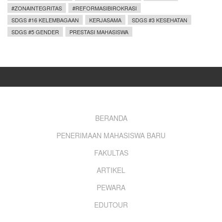
#ZONAINTEGRITAS
#REFORMASIBIROKRASI
SDGS #16 KELEMBAGAAN
KERJASAMA
SDGS #3 KESEHATAN
SDGS #5 GENDER
PRESTASI MAHASISWA
Footer
BERANDA
PENERIMAAN MAHASISWA BARU
menu
FAKULTAS
ARTIKEL
PEWARA
EDUTOUR