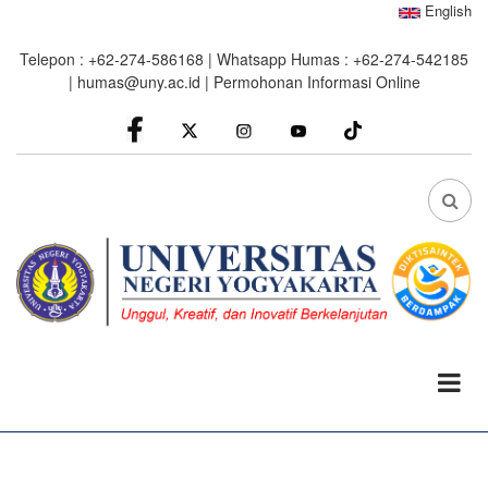
Skip
English
to
Telepon : +62-274-586168 | Whatsapp Humas : +62-274-542185
main
|
humas@uny.ac.id
|
Permohonan Informasi Online
content
facebook
Instagram
youtube
FA
FA-
SEA
DRO
TRI
0%
read