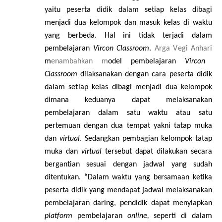
y
a
i
t
u p
e
s
e
rta did
i
k d
a
lam s
e
t
i
a
p k
e
las dibagi
menj
a
di dua k
e
lo
m
pok d
a
n masuk k
e
las di w
a
ktu
y
a
ng b
e
rb
e
d
a
. Hal ini tidak terjadi dalam
pembelajaran
Vi
r
c
on Clas
s
room
.
A
r
ga
V
e
gi Anh
a
ri
m
enambahkan m
o
d
e
l p
e
mbel
a
ja
ra
n
Virc
o
n
Clas
s
room
d
i
l
a
ks
a
n
a
k
a
n d
e
ng
a
n
c
a
ra p
e
s
e
rta did
i
k
d
a
lam s
e
t
iap k
e
las dibagi menj
a
di dua k
e
lo
m
pok
dimana k
e
duanya d
a
p
a
t mel
a
ks
a
n
a
k
a
n
p
e
mbe
l
a
j
a
r
a
n d
a
l
a
m s
a
tu w
a
ktu
a
t
a
u s
a
tu
p
e
rt
e
muan
d
e
ng
a
n dua temp
a
t y
a
kni tat
a
p mu
k
a
d
a
n
v
ir
t
ua
l
.
S
e
d
a
ngk
a
n p
e
mbagi
a
n k
e
lo
m
pok tat
a
p
muka d
a
n
v
ir
t
ual
te
r
s
e
but d
a
p
a
t di
l
a
kuk
a
n s
eca
ra
b
e
rg
a
nt
i
a
n s
e
su
a
i d
e
n
g
a
n jad
wa
l yang sud
a
h
di
t
e
n
t
uk
a
n. “D
a
lam w
a
ktu y
a
ng b
e
rs
a
ma
a
n k
e
t
i
ka
p
e
s
e
rta did
i
k y
a
ng mend
a
p
a
t jad
wa
l mel
a
ks
a
n
a
k
a
n
p
e
mbel
a
ja
r
a
n d
a
ring, p
e
ndid
i
k d
a
p
a
t menyi
a
pk
a
n
pla
t
form
p
e
mbel
a
ja
ra
n
onl
i
n
e
,
s
e
p
e
rti di d
a
lam