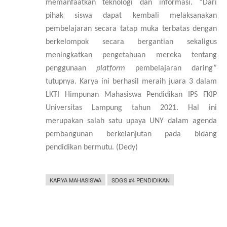
meman
f
a
a
tkan t
e
knologi
d
a
n info
r
masi. “Dari
pihak siswa d
a
p
a
t k
e
mbali mel
a
ks
a
n
a
k
a
n
p
e
mbel
a
ja
r
a
n s
e
c
a
ra tat
a
p muka te
r
b
a
tas d
e
ng
a
n
b
e
r
k
e
lo
m
pok s
ec
a
ra b
e
rg
a
nt
i
a
n sekaligus
meningkatkan pengetahuan mereka tentang
p
e
nggu
n
aa
n
p
la
t
form
p
e
mbel
a
ja
r
a
n d
a
ring”
tutupnya. Karya ini berhasil meraih juara 3 dalam
LKTI Himpunan Mahasiswa Pendidikan IPS FKIP
Universitas Lampung tahun 2021. Hal ini
merupakan salah satu upaya UNY dalam agenda
pembangunan berkelanjutan pada bidang
pendidikan bermutu. (Dedy)
KARYA MAHASISWA
SDGS #4 PENDIDIKAN