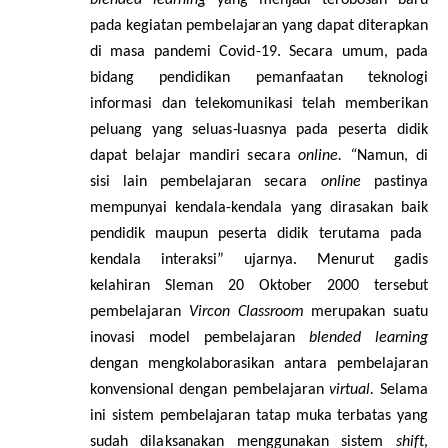
p
a
da k
e
giat
a
n p
e
m
b
e
laj
a
r
a
n y
a
ng d
a
p
a
t di
te
r
a
pk
a
n
di masa p
a
nd
e
mi Cov
i
d
-
19.
S
eca
r
a umu
m
, p
a
da
bidang p
e
ndid
i
k
a
n p
e
man
faa
t
a
n tekn
o
logi
info
r
masi d
a
n tel
e
komu
n
ikasi tel
a
h memb
e
rik
a
n
p
e
luang y
a
ng s
e
lua
s
-
l
u
a
s
nya p
a
da p
e
s
e
rta did
i
k
d
a
p
a
t b
e
laj
a
r mandi
r
i
s
ec
a
ra
onl
i
n
e
.
“
N
a
mun, di
si
s
i lain p
e
mbel
a
ja
r
a
n s
e
ca
r
a
o
nl
i
ne
p
a
st
i
nya
memp
u
ny
a
i k
e
nd
a
l
a
-k
e
n
d
a
la y
a
ng dir
a
s
a
k
a
n b
a
ik
p
e
ndid
i
k maupun p
e
s
e
rta did
i
k t
e
r
utama p
a
d
a
k
e
n
d
a
la in
ter
a
ksi” ujarnya. Menurut gadis
kelahiran Sleman 20 Oktober 2000 tersebut
p
e
m
b
e
laj
a
r
a
n
Vi
r
c
on Clas
s
room
me
r
up
a
k
a
n s
u
a
tu
inovasi model p
e
mbel
a
ja
ra
n
blend
e
d learning
d
e
ng
a
n mengkol
a
bo
r
a
sikan
a
nta
r
a p
e
mbel
a
j
a
r
a
n
k
o
nv
e
nsion
a
l d
e
ng
a
n p
e
m
b
e
laj
a
r
a
n
v
ir
t
ual.
Selama
ini s
i
s
tem p
e
mbel
a
ja
ra
n tat
a
p muka te
r
b
a
tas
y
a
ng
sud
a
h di
la
ks
a
n
a
k
a
n menggu
n
a
k
a
n si
s
tem
shi
ft
,