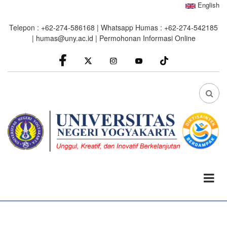
Skip
English
to
Telepon : +62-274-586168 | Whatsapp Humas : +62-274-542185
main
|
humas@uny.ac.id
|
Permohonan Informasi Online
content
facebook
Instagram
youtube
FA
FA-
SEA
DRO
TRI