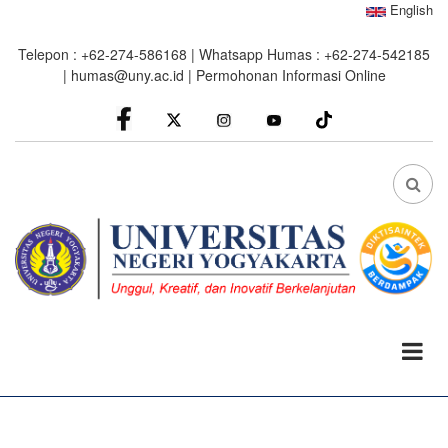
Skip
English
to
Telepon : +62-274-586168 | Whatsapp Humas : +62-274-542185
main
|
humas@uny.ac.id
|
Permohonan Informasi Online
content
facebook
Instagram
youtube
FA
FA-
SEA
DRO
TRI
0%
read