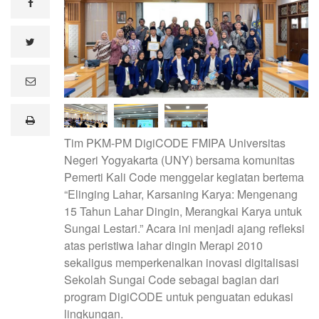
facebook
twitter
e
m
a
i
print
l
Tim PKM-PM DigiCODE FMIPA Universitas
Negeri Yogyakarta (UNY) bersama komunitas
Pemerti Kali Code menggelar kegiatan bertema
“Elinging Lahar, Karsaning Karya: Mengenang
15 Tahun Lahar Dingin, Merangkai Karya untuk
Sungai Lestari.” Acara ini menjadi ajang refleksi
atas peristiwa lahar dingin Merapi 2010
sekaligus memperkenalkan inovasi digitalisasi
Sekolah Sungai Code sebagai bagian dari
program DigiCODE untuk penguatan edukasi
lingkungan.