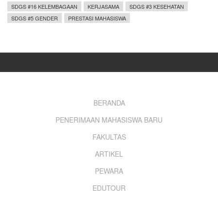
SDGS #16 KELEMBAGAAN
KERJASAMA
SDGS #3 KESEHATAN
SDGS #5 GENDER
PRESTASI MAHASISWA
Footer
BERANDA
PENERIMAAN MAHASISWA BARU
menu
FAKULTAS
ARTIKEL
PEWARA
EDUTOUR