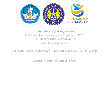
Universitas Negeri Yogyakarta
Jl. Colombo No.1 Karangmalang Yogyakarta 55281
Telp : 0274-586168 | +62274542185
Email : humas@uny.ac.id
Jam Kerja : Senin - Kamis 07.30 - 16.00 WIB | Jum`at 07.30 - 14.30 WIB
Copyright © 2019 TIM WEBSITE UNY.