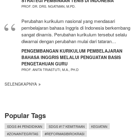
STRATEGI PEMBINAAN TENIS DI INDONESIA
PROF. DR. DRS. NGATMAN, M.PD.
Perubahan kurikulum nasional yang mendasari
pembelajaran bahasa Inggris di Indonesia berkembang
sangat dinamis. Perubahan kurikulum tersebut selalu
diwarnai dengan perubahan mulai dari tataran…
PENGEMBANGAN KURIKULUM PEMBELAJARAN
BAHASA INGGRIS MELALUI PENGUATAN BASIS
PENGETAHUAN GURU
PROF. ANITA TRIASTUTI, M.A., PH.D
SELENGKAPNYA
Popular Tags
SDGS #4 PENDIDIKAN
SDGS #17 KEMITRAAN
KEGIATAN
#ZONAINTEGRITAS
#REFORMASIBIROKRASI