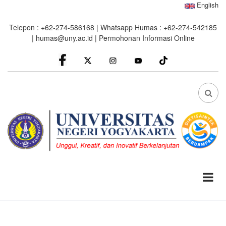
Skip
English
to
Telepon : +62-274-586168 | Whatsapp Humas : +62-274-542185
main
|
humas@uny.ac.id
|
Permohonan Informasi Online
content
facebook
Instagram
youtube
FA
FA-
SEA
DRO
TRI