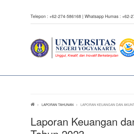
Skip
to
Telepon : +62-274-586168 | Whatsapp Humas : +62-
main
content
Breadcrumb
LAPORAN TAHUNAN
LAPORAN KEUANGAN DAN AKUNTA
Laporan Keuangan dan
Tahun 2023