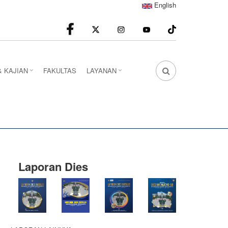
English
facebook
Instagram
youtube
& KAJIAN
FAKULTAS
LAYANAN
FA
FA-
SEARCH
DROPDOWN
TRIGGER
Laporan Dies