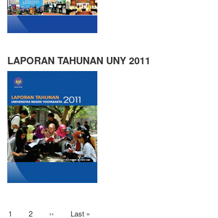
LAPORAN TAHUNAN UNY 2011
Pagination
Current
1
Page
2
Next
››
Last
Last »