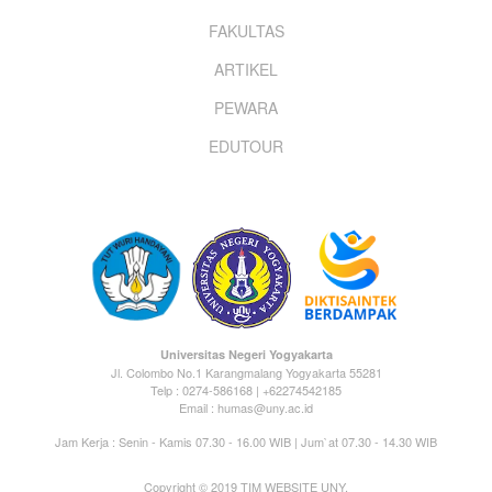
menu
FAKULTAS
ARTIKEL
PEWARA
EDUTOUR
Universitas Negeri Yogyakarta
Jl. Colombo No.1 Karangmalang Yogyakarta 55281
Telp : 0274-586168 | +62274542185
Email : humas@uny.ac.id
Jam Kerja : Senin - Kamis 07.30 - 16.00 WIB | Jum`at 07.30 - 14.30 WIB
Copyright © 2019 TIM WEBSITE UNY.