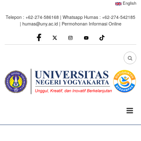
Skip
English
to
Telepon : +62-274-586168 | Whatsapp Humas : +62-274-542185
main
|
humas@uny.ac.id
|
Permohonan Informasi Online
content
facebook
Instagram
youtube
FA
FA-
SEA
DRO
TRI