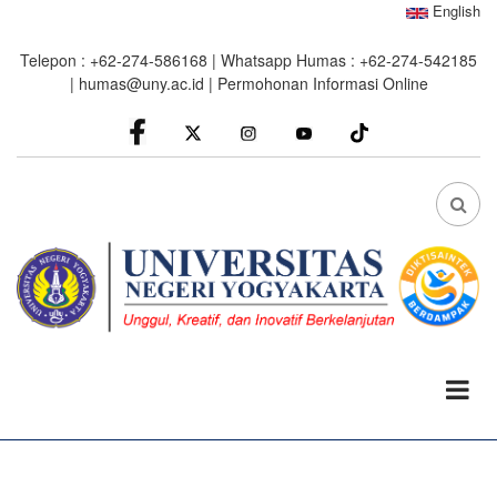
Skip
English
to
Telepon : +62-274-586168 | Whatsapp Humas : +62-274-542185
main
|
humas@uny.ac.id
|
Permohonan Informasi Online
content
facebook
Instagram
youtube
FA
FA-
SEA
DRO
TRI