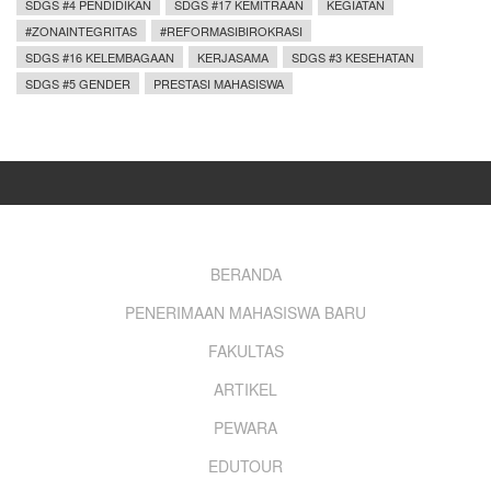
SDGS #4 PENDIDIKAN
SDGS #17 KEMITRAAN
KEGIATAN
#ZONAINTEGRITAS
#REFORMASIBIROKRASI
SDGS #16 KELEMBAGAAN
KERJASAMA
SDGS #3 KESEHATAN
SDGS #5 GENDER
PRESTASI MAHASISWA
Footer
BERANDA
PENERIMAAN MAHASISWA BARU
menu
FAKULTAS
ARTIKEL
PEWARA
EDUTOUR