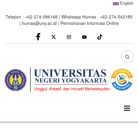
Skip
English
to
Telepon : +62-274-586168 | Whatsapp Humas : +62-274-542185
main
|
humas@uny.ac.id
|
Permohonan Informasi Online
content
facebook
Instagram
youtube
FA
FA-
SEA
DRO
TRI