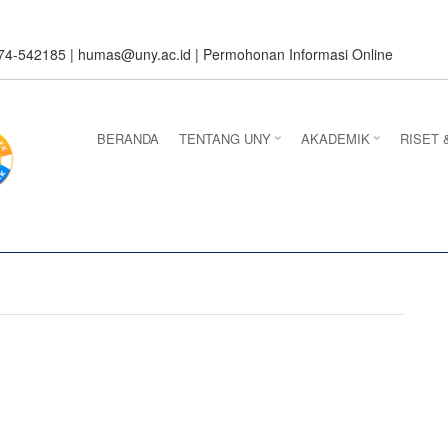
274-542185 |
humas@uny.ac.id
|
Permohonan Informasi Online
BERANDA
TENTANG UNY
AKADEMIK
RISET 