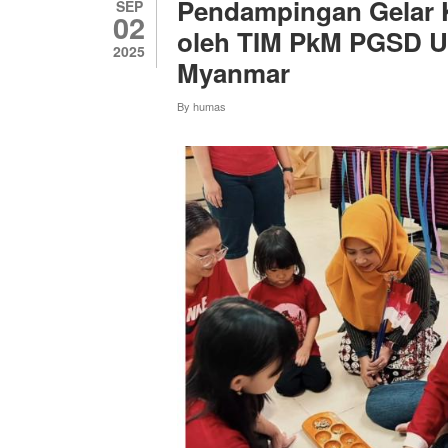
Pendampingan Gelar K
SEP
02
oleh TIM PkM PGSD UN
2025
Myanmar
By
humas