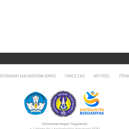
ERIMAAN MAHASISWA BARU
FAKULTAS
ARTIKEL
PEW
Universitas Negeri Yogyakarta
Jl. Colombo No.1 Karangmalang Yogyakarta 55281