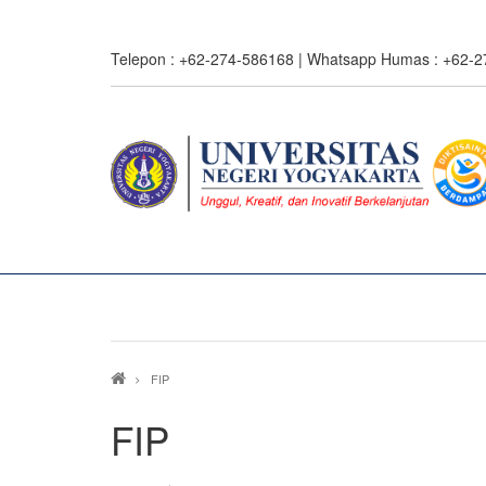
Skip
to
Telepon : +62-274-586168 | Whatsapp Humas : +62-
main
content
Breadcrumb
FIP
FIP