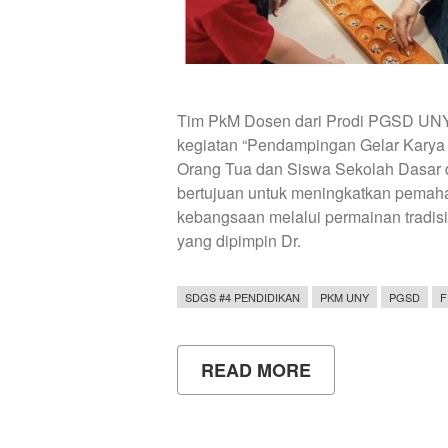
Tim PkM Dosen dari Prodi PGSD UN
kegiatan “Pendampingan Gelar Karya 
Orang Tua dan Siswa Sekolah Dasar 
bertujuan untuk meningkatkan pemaham
kebangsaan melalui permainan tradis
yang dipimpin Dr.
SDGS #4 PENDIDIKAN
PKM UNY
PGSD
F
READ MORE
ABOUT
PENDAMPINGA
GELAR
KARYA
PERMAINAN