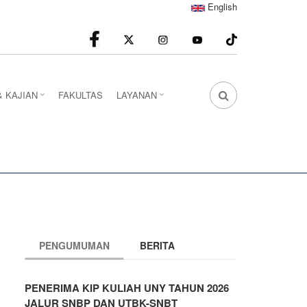
English
facebook
Instagram
youtube
& KAJIAN
FAKULTAS
LAYANAN
FA
FA-
SEARCH
DROPDOWN
TRIGGER
PENGUMUMAN
BERITA
PENERIMA KIP KULIAH UNY TAHUN 2026
JALUR SNBP DAN UTBK-SNBT