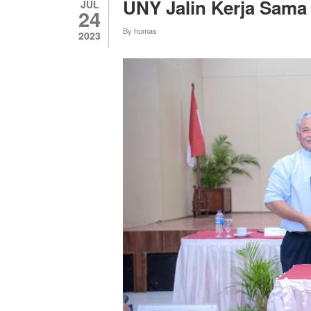
UNY Jalin Kerja Sam
JUL
24
By
humas
2023