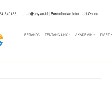
274-542185 |
humas@uny.ac.id
|
Permohonan Informasi Online
BERANDA
TENTANG UNY
AKADEMIK
RISET 