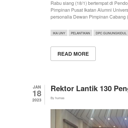
Rabu siang (18/1) bertempat di Pe
Pimpinan Pusat Ikatan Alumni Univer
personalia Dewan Pimpinan Cabang 
IKA UNY
PELANTIKAN
DPC GUNUNGKIDUL
READ MORE
ABOUT
PELANTIKAN
PERSONALIA
DPC
IKA
UNY
KABUPATEN
Rektor Lantik 130 Pe
JAN
GUNUNGKIDUL
18
PERIODE
By
humas
2023-
2023
2027