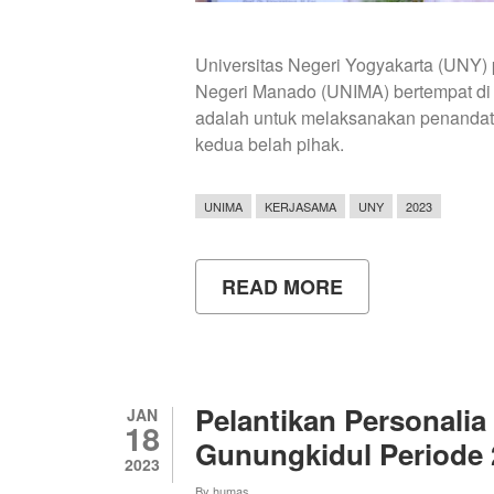
Universitas Negeri Yogyakarta (UNY) 
Negeri Manado (UNIMA) bertempat di 
adalah untuk melaksanakan penanda
kedua belah pihak.
UNIMA
KERJASAMA
UNY
2023
READ MORE
ABOUT
UNY
JALIN
KERJA
SAMA
DENGAN
UNIMA
Pelantikan Personali
JAN
18
Gunungkidul Periode 
2023
By
humas