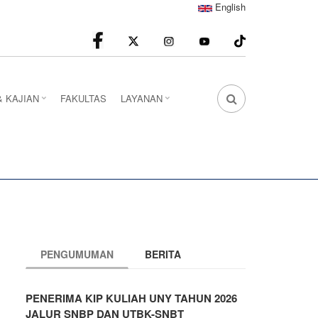
English
facebook
Instagram
youtube
& KAJIAN
FAKULTAS
LAYANAN
FA
FA-
SEARCH
DROPDOWN
TRIGGER
PENGUMUMAN
BERITA
PENERIMA KIP KULIAH UNY TAHUN 2026
JALUR SNBP DAN UTBK-SNBT