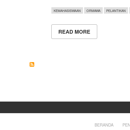
KEMAHASISWAAN
ORMAWA
PELANTIKAN
READ MORE
ABOUT
REKTOR
LANTIK
130
PENGURUS
ORMAWA
UNY
PERIODE
2023
BERANDA
PEN