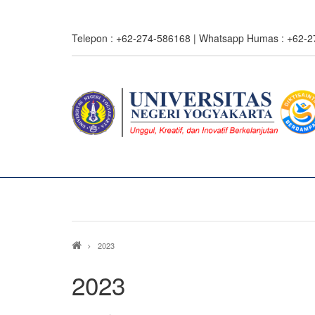
Skip
to
Telepon : +62-274-586168 | Whatsapp Humas : +62-
main
content
Breadcrumb
2023
2023