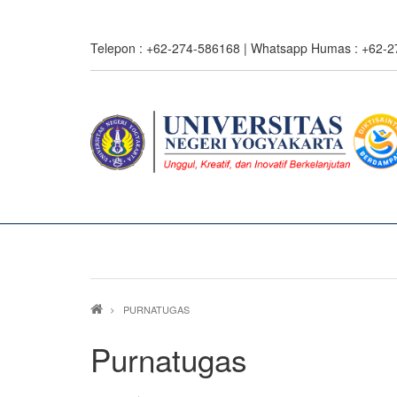
Skip
to
Telepon : +62-274-586168 | Whatsapp Humas : +62-
main
content
Breadcrumb
PURNATUGAS
Purnatugas