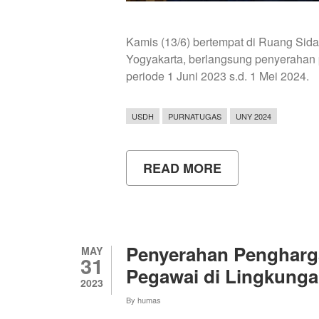
Kamis (13/6) bertempat di Ruang Sida
Yogyakarta, berlangsung penyerahan
periode 1 Juni 2023 s.d. 1 Mei 2024.
USDH
PURNATUGAS
UNY 2024
READ MORE
ABOUT
PENYERAHAN
PENGHARGAA
KEPADA
78
PURNA
TUGAS
Penyerahan Pengharg
MAY
UNY
31
Pegawai di Lingkung
2023
By
humas