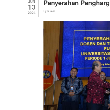
Penyerahan Pengharg
JUN
13
By
humas
2024