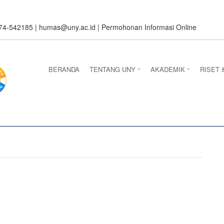
274-542185 |
humas@uny.ac.id
|
Permohonan Informasi Online
BERANDA
TENTANG UNY
AKADEMIK
RISET 