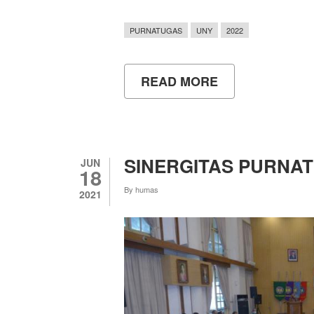
PURNATUGAS
UNY
2022
READ MORE
ABOUT
PURNATUGAS
MENSYUKURI
BONUS
DENGAN
BERBAGI
HAL
SINERGITAS PURNA
JUN
BAIK
18
BAGI
By
humas
SEKITAR
2021