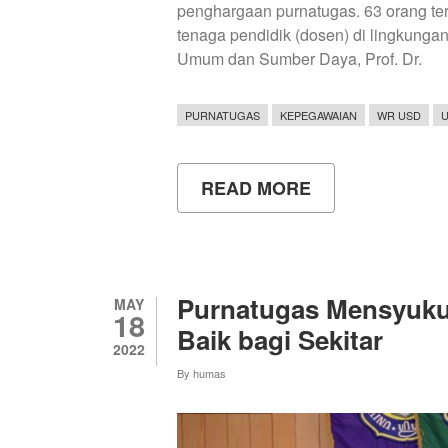
penghargaan purnatugas. 63 orang ter
tenaga pendidik (dosen) di lingkungan
Umum dan Sumber Daya, Prof. Dr.
PURNATUGAS
KEPEGAWAIAN
WR USD
U
READ MORE
ABOUT
PENYERAHAN
PENGHARGAA
PURNATUGAS
KEPADA
63
PEGAWAI
Purnatugas Mensyuku
MAY
DI
18
LINGKUNGAN
Baik bagi Sekitar
UNY
2022
By
humas