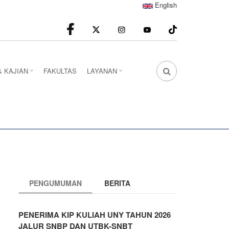
English
facebook
Instagram
youtube
& KAJIAN
FAKULTAS
LAYANAN
FA
FA-
SEARCH
DROPDOWN
TRIGGER
PENGUMUMAN
BERITA
PENERIMA KIP KULIAH UNY TAHUN 2026
JALUR SNBP DAN UTBK-SNBT