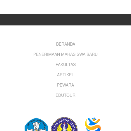
Footer
BERANDA
PENERIMAAN MAHASISWA BARU
menu
FAKULTAS
ARTIKEL
PEWARA
EDUTOUR