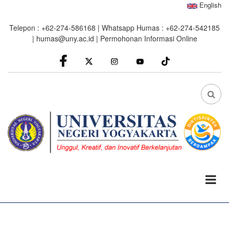
Skip
English
to
Telepon : +62-274-586168 | Whatsapp Humas : +62-274-542185
main
|
humas@uny.ac.id
|
Permohonan Informasi Online
content
facebook
Instagram
youtube
FA
FA-
SEA
DRO
TRI