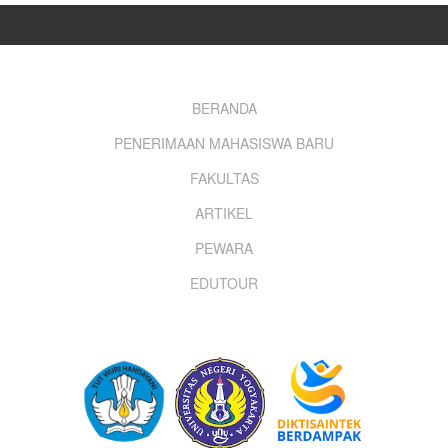
Footer
BERANDA
PENERIMAAN MAHASISWA BARU
menu
FAKULTAS
ARTIKEL
PEWARA
EDUTOUR