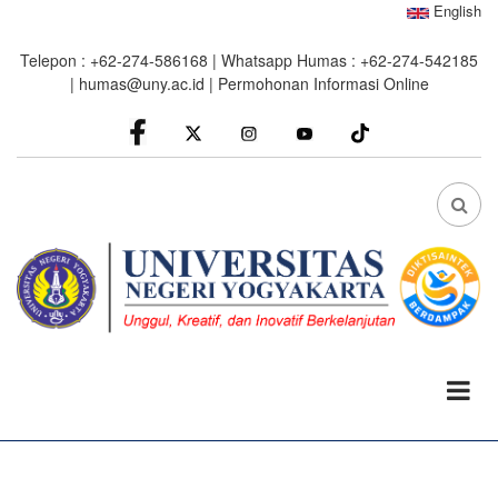
Skip
English
to
Telepon : +62-274-586168 | Whatsapp Humas : +62-274-542185
main
|
humas@uny.ac.id
|
Permohonan Informasi Online
content
facebook
Instagram
youtube
FA
FA-
SEA
DRO
TRI