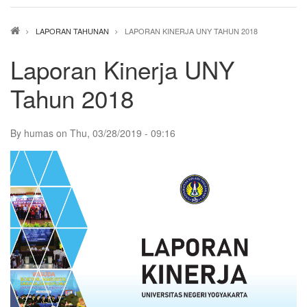
Breadcrumb
LAPORAN TAHUNAN
LAPORAN KINERJA UNY TAHUN 2018
Laporan Kinerja UNY
Tahun 2018
By
humas
on
Thu, 03/28/2019 - 09:16