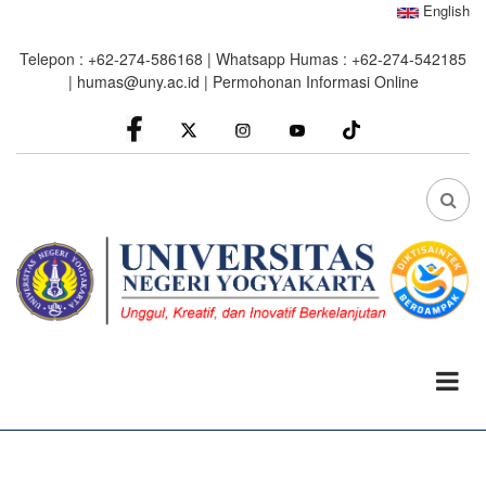
Skip
English
to
Telepon : +62-274-586168 | Whatsapp Humas : +62-274-542185
main
|
humas@uny.ac.id
|
Permohonan Informasi Online
content
facebook
Instagram
youtube
FA
FA-
SEA
DRO
TRI