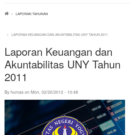
Breadcrumb
LAPORAN TAHUNAN
LAPORAN KEUANGAN DAN AKUNTABILITAS UNY TAHUN 2011
Laporan Keuangan dan
Akuntabilitas UNY Tahun
2011
By
humas
on
Mon, 02/20/2012 - 10:48