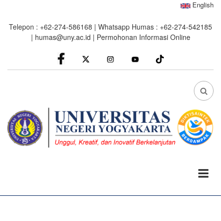
Skip
English
to
Telepon : +62-274-586168 | Whatsapp Humas : +62-274-542185
main
|
humas@uny.ac.id
|
Permohonan Informasi Online
content
facebook
Instagram
youtube
FA
FA-
SEA
DRO
TRI