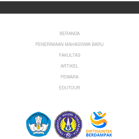
Footer
BERANDA
PENERIMAAN MAHASISWA BARU
menu
FAKULTAS
ARTIKEL
PEWARA
EDUTOUR