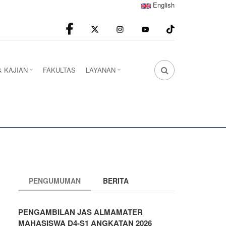
English
facebook
Instagram
youtube
& KAJIAN
FAKULTAS
LAYANAN
FA
FA-
SEARCH
DROPDOWN
TRIGGER
PENGUMUMAN
BERITA
PENGAMBILAN JAS ALMAMATER
MAHASISWA D4-S1 ANGKATAN 2026