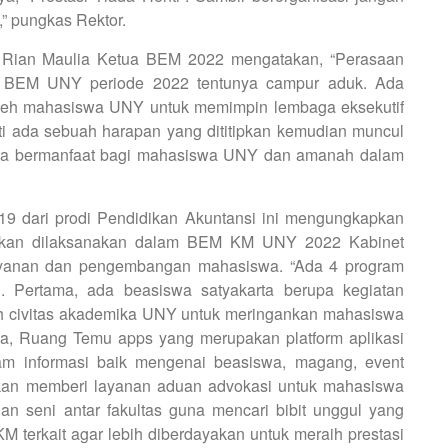
,” pungkas Rektor.
r, Rian Maulia Ketua BEM 2022 mengatakan, “Perasaan
tua BEM UNY periode 2022 tentunya campur aduk. Ada
oleh mahasiswa UNY untuk memimpin lembaga eksekutif
erarti ada sebuah harapan yang dititipkan kemudian muncul
asa bermanfaat bagi mahasiswa UNY dan amanah dalam
9 dari prodi Pendidikan Akuntansi ini mengungkapkan
 akan dilaksanakan dalam BEM KM UNY 2022 Kabinet
ayanan dan pengembangan mahasiswa. “Ada 4 program
. Pertama, ada beasiswa satyakarta berupa kegiatan
h civitas akademika UNY untuk meringankan mahasiswa
a, Ruang Temu apps yang merupakan platform aplikasi
gam informasi baik mengenai beasiswa, magang, event
a akan memberi layanan aduan advokasi untuk mahasiswa
an seni antar fakultas guna mencari bibit unggul yang
 terkait agar lebih diberdayakan untuk meraih prestasi