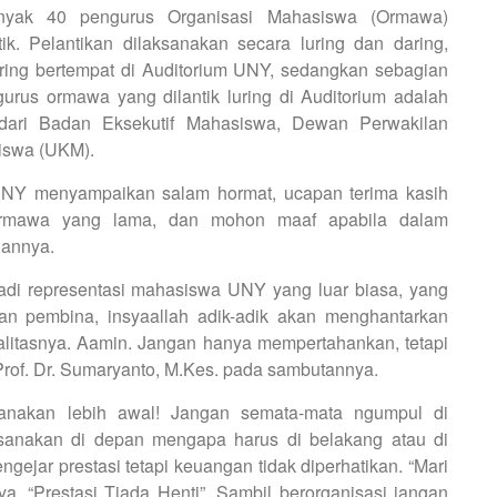
nyak 40 pengurus Organisasi Mahasiswa (Ormawa)
tik. Pelantikan dilaksanakan secara luring dan daring,
luring bertempat di Auditorium UNY, sedangkan sebagian
rus ormawa yang dilantik luring di Auditorium adalah
 dari Badan Eksekutif Mahasiswa, Dewan Perwakilan
iswa (UKM).
UNY menyampaikan salam hormat, ucapan terima kasih
Ormawa yang lama, dan mohon maaf apabila dalam
gannya.
jadi representasi mahasiswa UNY yang luar biasa, yang
n pembina, insyaallah adik-adik akan menghantarkan
alitasnya. Aamin. Jangan hanya mempertahankan, tetapi
 Prof. Dr. Sumaryanto, M.Kes. pada sambutannya.
ncanakan lebih awal! Jangan semata-mata ngumpul di
ksanakan di depan mengapa harus di belakang atau di
ngejar prestasi tetapi keuangan tidak diperhatikan. “Mari
a, “Prestasi Tiada Henti”. Sambil berorganisasi jangan