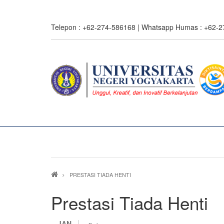
Skip
to
Telepon : +62-274-586168 | Whatsapp Humas : +62-
main
content
0%
read
Breadcrumb
PRESTASI TIADA HENTI
Prestasi Tiada Henti
JAN