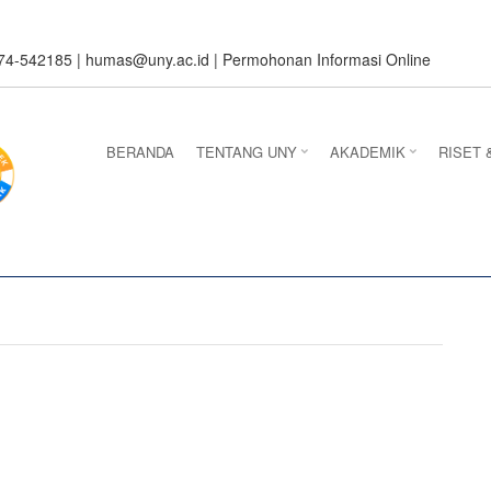
274-542185 |
humas@uny.ac.id
|
Permohonan Informasi Online
BERANDA
TENTANG UNY
AKADEMIK
RISET 