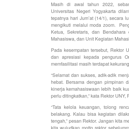
Masih di awal tahun 2022, seba
Universitas Negeri Yogyakarta dilan
tepatnya hari Jum’at (14/1), secara 
mengikuti melalui moda zoom. Pengu
Ketua, Sekretaris, dan Bendahara
Mahasiswa, dan Unit Kegiatan Mahas
Pada kesempatan tersebut, Rektor 
dan apresiasi kepada pengurus 
memfasilitasi masih terdapat kekuran
“Selamat dan sukses, adik-adik men
hebat. Bersama dengan pimpinan da
kinerja kemahasiswaan lebih baik ku
perlu ditingkatkan,” kata Rektor UNY,
“Tata kelola keuangan, tolong re
belakang. Kalau bisa kegiatan dila
tengah,” pesan Rektor. Jangan kita me
kita wujudkan motto rektor sebelumny