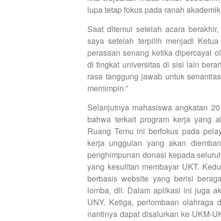
lupa tetap fokus pada ranah akademik
Saat ditemui setelah acara berakhi
saya setelah terpilih menjadi Ke
perasaan senang ketika dipercayai 
di tingkat universitas di sisi lain b
rasa tanggung jawab untuk senanti
memimpin.”
Selanjutnya mahasiswa angkatan 201
bahwa terkait program kerja yang
Ruang Temu ini berfokus pada pel
kerja unggulan yang akan diemban
penghimpunan donasi kepada seluru
yang kesulitan membayar UKT. Kedu
berbasis website yang berisi bera
lomba, dll. Dalam aplikasi ini jug
UNY. Ketiga, perlombaan olahraga d
nantinya dapat disalurkan ke UKM-UKM