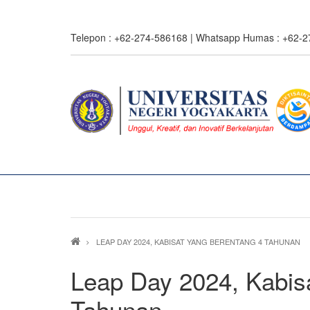
Skip
to
Telepon : +62-274-586168 | Whatsapp Humas : +62-
main
content
Breadcrumb
LEAP DAY 2024, KABISAT YANG BERENTANG 4 TAHUNAN
Leap Day 2024, Kabis
Tahunan