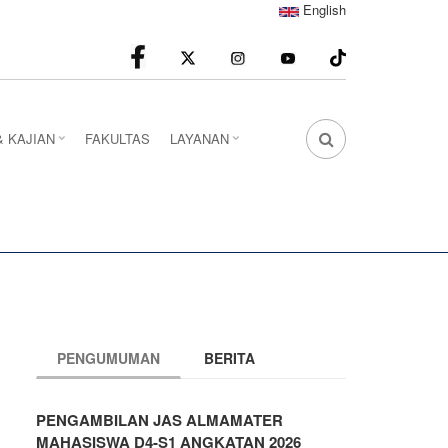
English
facebook
Instagram
youtube
& KAJIAN
FAKULTAS
LAYANAN
FA
FA-
SEARCH
DROPDOWN
TRIGGER
PENGUMUMAN
BERITA
PENGAMBILAN JAS ALMAMATER
MAHASISWA D4-S1 ANGKATAN 2026