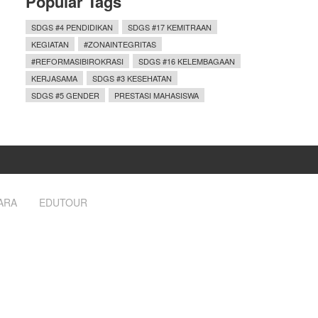
Popular Tags
SDGS #4 PENDIDIKAN
SDGS #17 KEMITRAAN
KEGIATAN
#ZONAINTEGRITAS
#REFORMASIBIROKRASI
SDGS #16 KELEMBAGAAN
KERJASAMA
SDGS #3 KESEHATAN
SDGS #5 GENDER
PRESTASI MAHASISWA
ARA
EDUTOUR