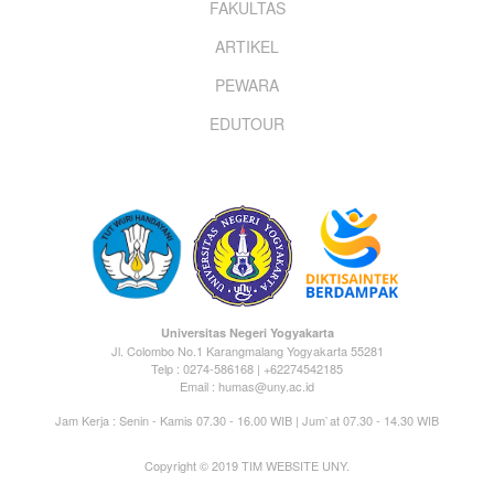
FAKULTAS
ARTIKEL
PEWARA
EDUTOUR
Universitas Negeri Yogyakarta
Jl. Colombo No.1 Karangmalang Yogyakarta 55281
Telp : 0274-586168 | +62274542185
Email : humas@uny.ac.id
Jam Kerja : Senin - Kamis 07.30 - 16.00 WIB | Jum`at 07.30 - 14.30 WIB
Copyright © 2019 TIM WEBSITE UNY.