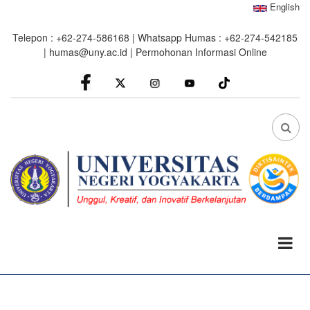
Skip
English
to
Telepon : +62-274-586168 | Whatsapp Humas : +62-274-542185
main
|
humas@uny.ac.id
|
Permohonan Informasi Online
content
facebook
Instagram
youtube
FA
FA-
SEA
DRO
TRI