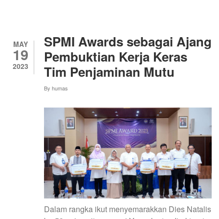
PEKERTI
BAGI
DOSEN
UNY
TAHUN
SPMI Awards sebagai Ajang
2023
MAY
19
Pembuktian Kerja Keras
2023
Tim Penjaminan Mutu
By
humas
Dalam rangka ikut menyemarakkan Dies Natalis