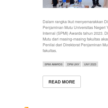
Dalam rangka ikut menyemarakkan Dies
Penjaminan Mutu Universitas Negeri
Internal (SPMI) Awards tahun 2023. D
Mutu dari masing-masing fakultas aka
Penilai dari Direktorat Penjaminan Mu
fakultas.
SPMI AWARDS
DPM UNY
UNY 2023
READ MORE
ABOUT
SPMI
AWARDS
SEBAGAI
AJANG
PEMBUKTIAN
KERJA