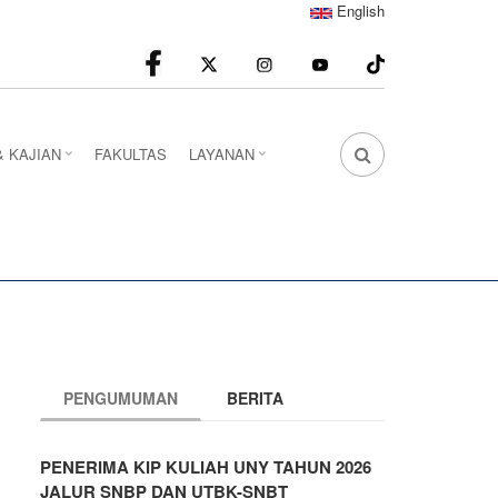
English
facebook
Instagram
youtube
& KAJIAN
FAKULTAS
LAYANAN
FA
FA-
SEARCH
DROPDOWN
TRIGGER
PENGUMUMAN
BERITA
PENERIMA KIP KULIAH UNY TAHUN 2026
JALUR SNBP DAN UTBK-SNBT