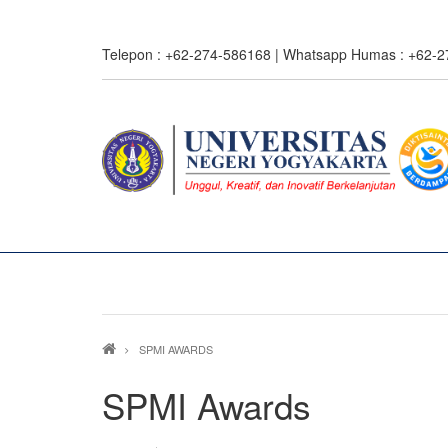
Skip
to
Telepon : +62-274-586168 | Whatsapp Humas : +62-
main
content
Breadcrumb
SPMI AWARDS
SPMI Awards