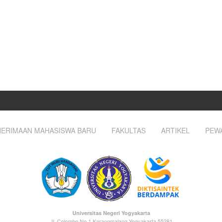
ERIMAAN MAHASISWA BARU
FAKULTAS
ARTIKEL
PEW
Universitas Negeri Yogyakarta
Jl. Colombo No.1 Karangmalang Yogyakarta 55281