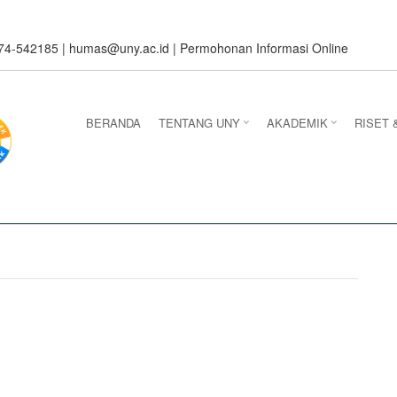
274-542185 |
humas@uny.ac.id
|
Permohonan Informasi Online
BERANDA
TENTANG UNY
AKADEMIK
RISET 