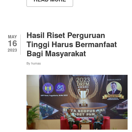
INTERNATIONAL
CONFERENCE
ON
EDUCATIONAL
RESEARCH
AND
Hasil Riset Perguruan
INNOVATION
MAY
16
(ICERI)
Tinggi Harus Bermanfaat
2024
2023
Bagi Masyarakat
By
humas