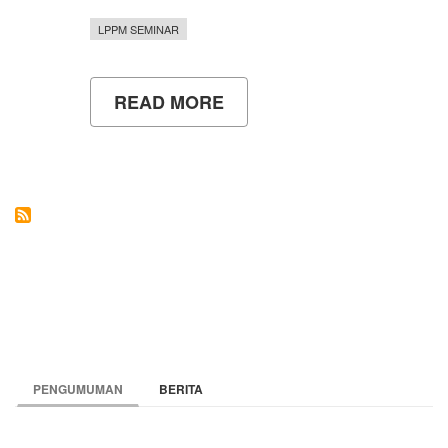
LPPM SEMINAR
READ MORE
ABOUT
LPPM
UNY
BERKIPRAH
DI
DUNIA
INTERNASIONAL
PENGUMUMAN
BERITA