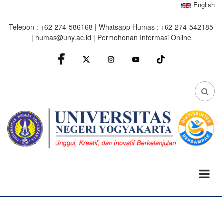
Skip
English
to
Telepon : +62-274-586168 | Whatsapp Humas : +62-274-542185
main
|
humas@uny.ac.id
|
Permohonan Informasi Online
content
facebook
Instagram
youtube
FA
FA-
SEA
DRO
TRI