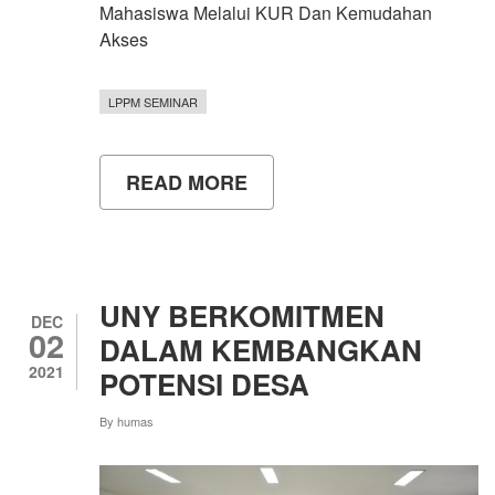
Mahasiswa Melalui KUR Dan Kemudahan
Akses
LPPM SEMINAR
READ MORE
ABOUT
UPAYA
PENINGKATAN
SEMANGAT
KEWIRAUSAHAAN
MAHASISWA
MELALUI
UNY BERKOMITMEN
KUR
DEC
02
DAN
DALAM KEMBANGKAN
KEMUDAHAN
2021
POTENSI DESA
AKSES
PERMODALAN
By
humas