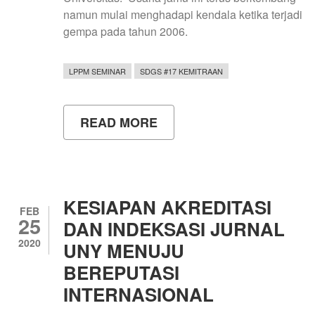
namun mulai menghadapi kendala ketika terjadi
gempa pada tahun 2006.
LPPM SEMINAR
SDGS #17 KEMITRAAN
READ MORE
ABOUT
UNY
BERKOMITMEN
DALAM
KEMBANGKAN
POTENSI
DESA
KESIAPAN AKREDITASI
FEB
25
DAN INDEKSASI JURNAL
2020
UNY MENUJU
BEREPUTASI
INTERNASIONAL