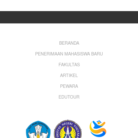
Footer
BERANDA
PENERIMAAN MAHASISWA BARU
menu
FAKULTAS
ARTIKEL
PEWARA
EDUTOUR