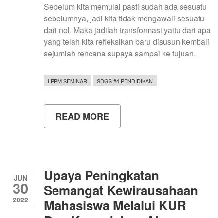
Sebelum kita memulai pasti sudah ada sesuatu
sebelumnya, jadi kita tidak mengawali sesuatu
dari nol. Maka jadilah transformasi yaitu dari apa
yang telah kita refleksikan baru disusun kembali
sejumlah rencana supaya sampai ke tujuan.
LPPM SEMINAR
SDGS #4 PENDIDIKAN
READ MORE
ABOUT
HASIL
RISET
PERGURUAN
TINGGI
HARUS
BERMANFAAT
Upaya Peningkatan
BAGI
JUN
30
MASYARAKAT
Semangat Kewirausahaan
2022
Mahasiswa Melalui KUR