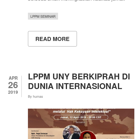
LPPM SEMINAR
READ MORE
ABOUT
KESIAPAN
AKREDITASI
DAN
INDEKSASI
JURNAL
UNY
LPPM UNY BERKIPRAH DI
MENUJU
APR
26
BEREPUTASI
DUNIA INTERNASIONAL
INTERNASIONAL
2019
By
humas