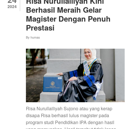
Risa Nurullailiyah Kini
PERAN
2024
Berhasil Meraih Gelar
KECERDASAN
BUATAN
Magister Dengan Penuh
DALAM
PENDIDIKAN
Prestasi
KIMIA
BERKELANJUTAN
By
humas
Risa Nurullailiyah Sujono atau yang kerap
disapa Risa berhasil lulus magister pada
program studi Pendidikan IPA dengan hasil