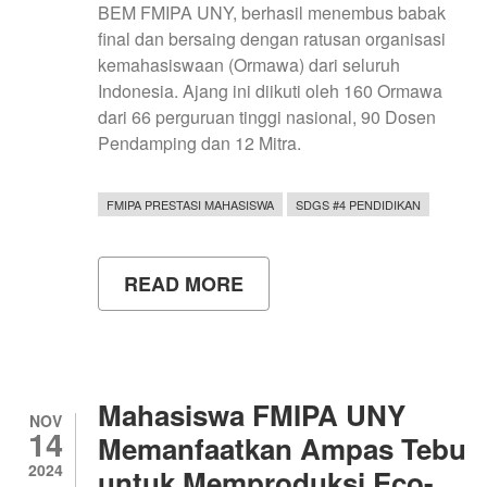
BEM FMIPA UNY, berhasil menembus babak
final dan bersaing dengan ratusan organisasi
kemahasiswaan (Ormawa) dari seluruh
Indonesia. Ajang ini diikuti oleh 160 Ormawa
dari 66 perguruan tinggi nasional, 90 Dosen
Pendamping dan 12 Mitra.
FMIPA PRESTASI MAHASISWA
SDGS #4 PENDIDIKAN
READ MORE
ABOUT
INOVASI
MAHASISWA
FMIPA
UNY
BERBUAH
PRESTASI
Mahasiswa FMIPA UNY
DI
NOV
14
ABDIDAYA
Memanfaatkan Ampas Tebu
ORMAWA
2024
untuk Memproduksi Eco-
2024