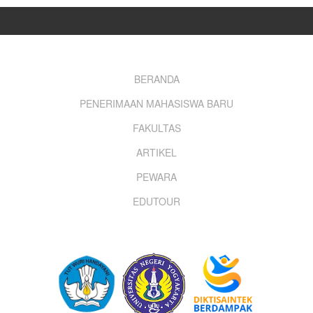
Footer
BERANDA
PENERIMAAN MAHASISWA BARU
menu
FAKULTAS
ARTIKEL
PEWARA
EDUTOUR