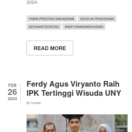
2024.
FMIPA PRESTASI MAHASISWA
SDGS #4 PENDIDIKAN
#ZONAINTEGRITAS
#REFORMASIBIROKRASI
READ MORE
ABOUT
BERKILAU
DI
PANGGUNG
KREATIVITAS:
MAHASISWA
FMIPA
Ferdy Agus Viryanto Raih
UNY
FEB
26
BORONG
IPK Tertinggi Wisuda UNY
JUARA
2024
1
By
humas
DI
LIKMI
#3
TAHUN
2024