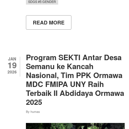
SDGS #5 GENDER
READ MORE
ABOUT
DARI
ORGANISASI
HINGGA
KAMPUS
MENGAJAR,
PERJALANAN
Program SEKTI Antar Desa
DESI
JAN
19
SAFITRI
Semanu ke Kancah
MENUJU
2026
Nasional, Tim PPK Ormawa
LULUSAN
TERBAIK
MDC FMIPA UNY Raih
UNY
Terbaik II Abdidaya Ormawa
2025
By
humas