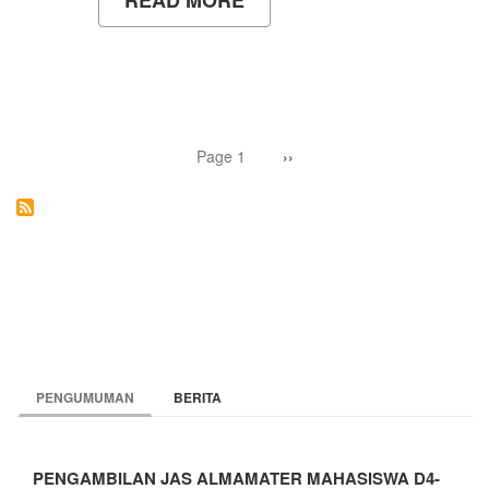
FERDY
AGUS
VIRYANTO
RAIH
IPK
TERTINGGI
WISUDA
Pagination
UNY
Page 1
Next
››
page
PENGUMUMAN
BERITA
PENGAMBILAN JAS ALMAMATER MAHASISWA D4-