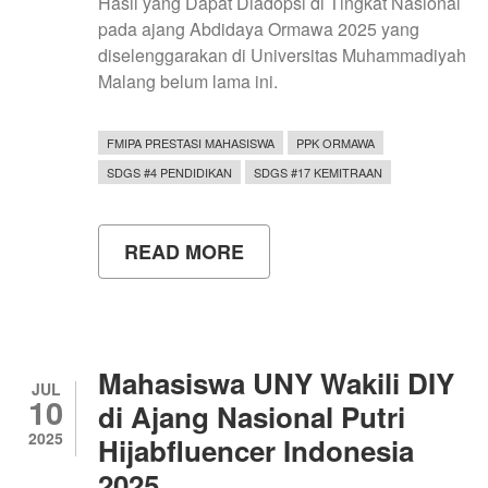
Hasil yang Dapat Diadopsi di Tingkat Nasional
pada ajang Abdidaya Ormawa 2025 yang
diselenggarakan di Universitas Muhammadiyah
Malang belum lama ini.
FMIPA PRESTASI MAHASISWA
PPK ORMAWA
SDGS #4 PENDIDIKAN
SDGS #17 KEMITRAAN
READ MORE
ABOUT
PROGRAM
SEKTI
ANTAR
DESA
SEMANU
KE
Mahasiswa UNY Wakili DIY
KANCAH
JUL
10
NASIONAL,
di Ajang Nasional Putri
TIM
2025
Hijabfluencer Indonesia
PPK
ORMAWA
2025
MDC