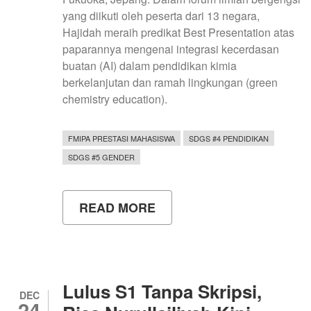
yang diikuti oleh peserta dari 13 negara,
Hajidah meraih predikat Best Presentation atas
paparannya mengenai integrasi kecerdasan
buatan (AI) dalam pendidikan kimia
berkelanjutan dan ramah lingkungan (green
chemistry education).
FMIPA PRESTASI MAHASISWA
SDGS #4 PENDIDIKAN
SDGS #5 GENDER
READ MORE
ABOUT
MAHASISWA
UNY
RAIH
BEST
PRESENTATION
DI
Lulus S1 Tanpa Skripsi,
JEPANG:
DEC
24
BAHAS