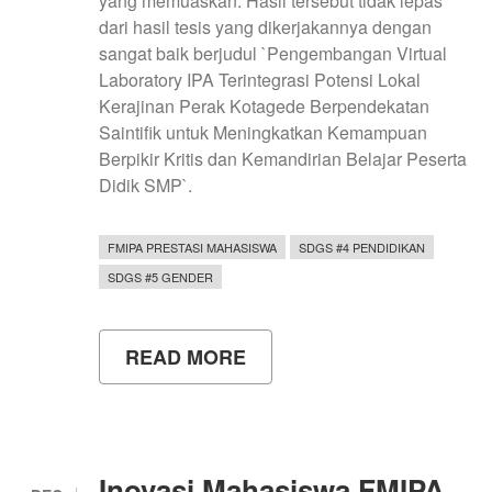
yang memuaskan. Hasil tersebut tidak lepas
dari hasil tesis yang dikerjakannya dengan
sangat baik berjudul `Pengembangan Virtual
Laboratory IPA Terintegrasi Potensi Lokal
Kerajinan Perak Kotagede Berpendekatan
Saintifik untuk Meningkatkan Kemampuan
Berpikir Kritis dan Kemandirian Belajar Peserta
Didik SMP`.
FMIPA PRESTASI MAHASISWA
SDGS #4 PENDIDIKAN
SDGS #5 GENDER
READ MORE
ABOUT
LULUS
S1
TANPA
SKRIPSI,
RISA
NURULLAILIYAH
Inovasi Mahasiswa FMIPA