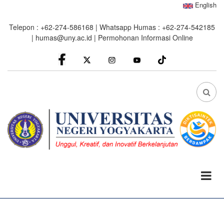
Skip
English
to
Telepon : +62-274-586168 | Whatsapp Humas : +62-274-542185
main
|
humas@uny.ac.id
|
Permohonan Informasi Online
content
facebook
Instagram
youtube
FA
FA-
SEA
DRO
TRI