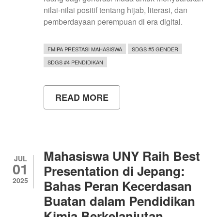
nilai-nilai positif tentang hijab, literasi, dan
pemberdayaan perempuan di era digital.
FMIPA PRESTASI MAHASISWA
SDGS #5 GENDER
SDGS #4 PENDIDIKAN
READ MORE
ABOUT
MAHASISWA
UNY
WAKILI
DIY
DI
AJANG
Mahasiswa UNY Raih Best
NASIONAL
JUL
01
PUTRI
Presentation di Jepang:
HIJABFLUENCER
2025
Bahas Peran Kecerdasan
INDONESIA
2025
Buatan dalam Pendidikan
Kimia Berkelanjutan