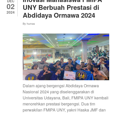
KINI
DEC
02
BERHASIL
UNY Berbuah Prestasi di
MERAIH
2024
Abdidaya Ormawa 2024
GELAR
MAGISTER
DENGAN
By
humas
PENUH
PRESTASI
Dalam ajang bergengsi Abdidaya Ormawa
Nasional 2024 yang diselenggarakan di
Universitas Udayana, Bali, FMIPA UNY kembali
menorehkan prestasi bergengsi. Dua tim
perwakilan FMIPA UNY, yakni Haska JMF dan