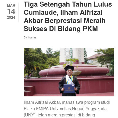
TEBU
Tiga Setengah Tahun Lulus
UNTUK
MAR
14
MEMPRODUKSI
Cumlaude, Ilham Alfrizal
ECO-
2024
Akbar Berprestasi Meraih
BALLS:
INOVASI
Sukses Di Bidang PKM
PRODUK
KEMAS
By
humas
PENGGANTI
BUBBLEWRAP
Ilham Alfrizal Akbar, mahasiswa program studi
Fisika FMIPA Universitas Negeri Yogyakarta
(UNY), telah meraih prestasi di bidang