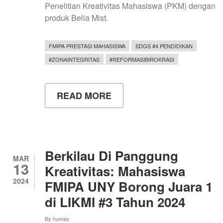
Penelitian Kreativitas Mahasiswa (PKM) dengan
produk Belia Mist.
FMIPA PRESTASI MAHASISWA
SDGS #4 PENDIDIKAN
#ZONAINTEGRITAS
#REFORMASIBIROKRASI
READ MORE
ABOUT
TIGA
SETENGAH
TAHUN
LULUS
CUMLAUDE,
ILHAM
Berkilau Di Panggung
ALFRIZAL
MAR
13
AKBAR
Kreativitas: Mahasiswa
BERPRESTASI
2024
FMIPA UNY Borong Juara 1
MERAIH
SUKSES
di LIKMI #3 Tahun 2024
DI
BIDANG
By
humas
PKM