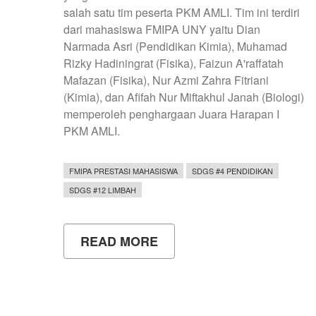
salah satu tim peserta PKM AMLI. Tim ini terdiri
dari mahasiswa FMIPA UNY yaitu Dian
Narmada Asri (Pendidikan Kimia), Muhamad
Rizky Hadiningrat (Fisika), Faizun A'raffatah
Mafazan (Fisika), Nur Azmi Zahra Fitriani
(Kimia), dan Afifah Nur Miftakhul Janah (Biologi)
memperoleh penghargaan Juara Harapan I
PKM AMLI.
FMIPA PRESTASI MAHASISWA
SDGS #4 PENDIDIKAN
SDGS #12 LIMBAH
READ MORE
ABOUT
MAHASISWA
FMIPA
UNY
MEMANFAATKAN
AMPAS