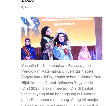
FMIPA
By
humas
UNY
RAIH
TERBAIK
II
ABDIDAYA
ORMAWA
2025
Yusnalia Kadir, mahasiswa Pascasarjana
Pendidikan Matematika Universitas Negeri
Yogyakarta (UNY), terpilih sebagai Winner Putri
Hijabfluencer Daerah Istimewa Yogyakarta
(DIY) 2025. Ia akan mewakili DIY di tingkat
nasional yang akan berlangsung di Bandung
pada September mendatang. Ajang ini menjadi
ruang bagi generasi muda untuk menyuarakan