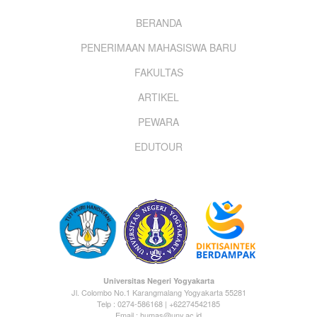
Footer
BERANDA
PENERIMAAN MAHASISWA BARU
menu
FAKULTAS
ARTIKEL
PEWARA
EDUTOUR
Universitas Negeri Yogyakarta
Jl. Colombo No.1 Karangmalang Yogyakarta 55281
Telp : 0274-586168 | +62274542185
Email : humas@uny.ac.id