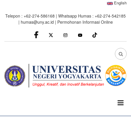
Skip
English
to
Telepon : +62-274-586168 | Whatsapp Humas : +62-274-542185
main
|
humas@uny.ac.id
|
Permohonan Informasi Online
content
facebook
Instagram
youtube
FA
FA-
SEA
DRO
TRI
0%
read