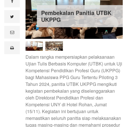
facebook
Pembekalan Panitia UTBK
twitter
UKPPG
e
m
a
i
print
l
Dalam rangka mempersiapkan pelaksanaan
Ujian Tulis Berbasis Komputer (UTBK) untuk Uji
Kompetensi Pendidikan Profesi Guru (UKPPG)
bagi Mahasiswa PPG Guru Tertentu Piloting 3
Tahun 2024, panitia UTBK UKPPG mengikuti
kegiatan pembekalan yang diselenggarakan
oleh Direktorat Pendidikan Profesi dan
Kompetensi UNY di Hotel Rohan, Jumat
(15/11). Kegiatan ini bertujuan untuk
memastikan seluruh panitia siap melaksanakan
tugas masing-masing dan memahami prosedur