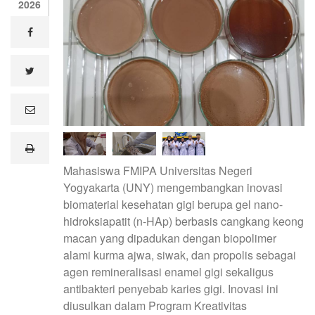
2026
facebook
twitter
e
m
a
i
print
l
Mahasiswa FMIPA Universitas Negeri
Yogyakarta (UNY) mengembangkan inovasi
biomaterial kesehatan gigi berupa gel nano-
hidroksiapatit (n-HAp) berbasis cangkang keong
macan yang dipadukan dengan biopolimer
alami kurma ajwa, siwak, dan propolis sebagai
agen remineralisasi enamel gigi sekaligus
antibakteri penyebab karies gigi. Inovasi ini
diusulkan dalam Program Kreativitas