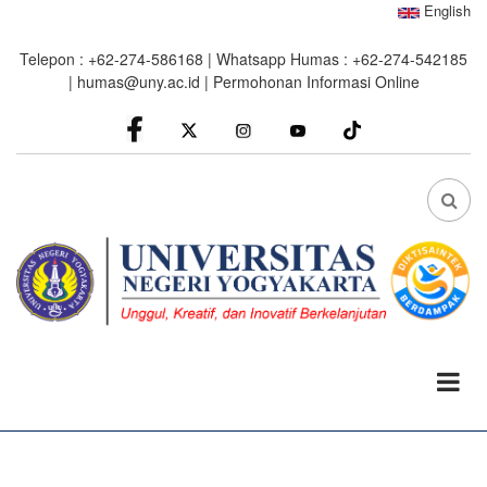
Skip
English
to
Telepon : +62-274-586168 | Whatsapp Humas : +62-274-542185
main
|
humas@uny.ac.id
|
Permohonan Informasi Online
content
facebook
Instagram
youtube
FA
FA-
SEA
DRO
TRI
0%
read