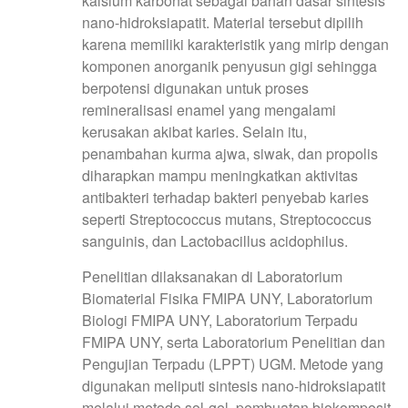
kalsium karbonat sebagai bahan dasar sintesis
nano-hidroksiapatit. Material tersebut dipilih
karena memiliki karakteristik yang mirip dengan
komponen anorganik penyusun gigi sehingga
berpotensi digunakan untuk proses
remineralisasi enamel yang mengalami
kerusakan akibat karies. Selain itu,
penambahan kurma ajwa, siwak, dan propolis
diharapkan mampu meningkatkan aktivitas
antibakteri terhadap bakteri penyebab karies
seperti Streptococcus mutans, Streptococcus
sanguinis, dan Lactobacillus acidophilus.
Penelitian dilaksanakan di Laboratorium
Biomaterial Fisika FMIPA UNY, Laboratorium
Biologi FMIPA UNY, Laboratorium Terpadu
FMIPA UNY, serta Laboratorium Penelitian dan
Pengujian Terpadu (LPPT) UGM. Metode yang
digunakan meliputi sintesis nano-hidroksiapatit
melalui metode sol-gel, pembuatan biokomposit