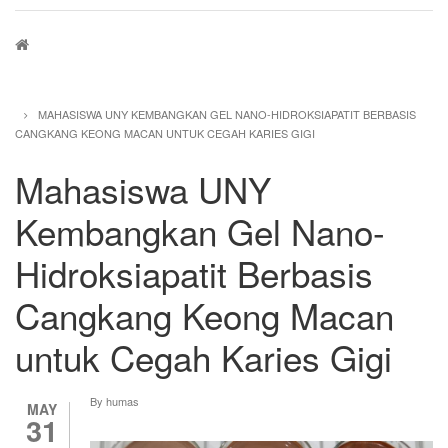
Breadcrumb
MAHASISWA UNY KEMBANGKAN GEL NANO-HIDROKSIAPATIT BERBASIS
CANGKANG KEONG MACAN UNTUK CEGAH KARIES GIGI
Mahasiswa UNY
Kembangkan Gel Nano-
Hidroksiapatit Berbasis
Cangkang Keong Macan
untuk Cegah Karies Gigi
By
humas
MAY
31