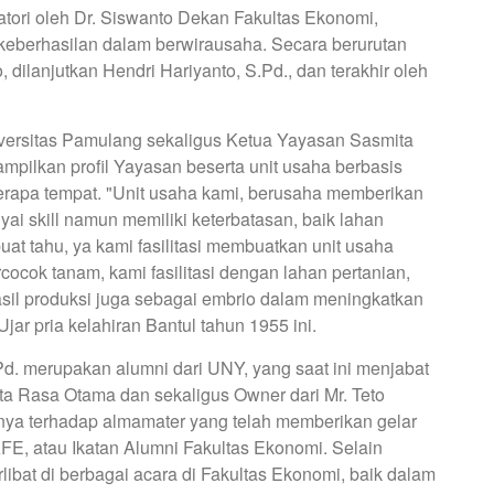
ori oleh Dr. Siswanto Dekan Fakultas Ekonomi,
keberhasilan dalam berwirausaha. Secara berurutan
, dilanjutkan Hendri Hariyanto, S.Pd., dan terakhir oleh
niversitas Pamulang sekaligus Ketua Yayasan Sasmita
mpilkan profil Yayasan beserta unit usaha berbasis
erapa tempat. "Unit usaha kami, berusaha memberikan
i skill namun memiliki keterbatasan, baik lahan
at tahu, ya kami fasilitasi membuatkan unit usaha
rcocok tanam, kami fasilitasi dengan lahan pertanian,
asil produksi juga sebagai embrio dalam meningkatkan
ar pria kelahiran Bantul tahun 1955 ini.
Pd. merupakan alumni dari UNY, yang saat ini menjabat
ta Rasa Otama dan sekaligus Owner dari Mr. Teto
ya terhadap almamater yang telah memberikan gelar
AFE, atau Ikatan Alumni Fakultas Ekonomi. Selain
rlibat di berbagai acara di Fakultas Ekonomi, baik dalam