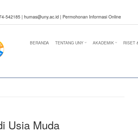
274-542185 |
humas@uny.ac.id
|
Permohonan Informasi Online
BERANDA
TENTANG UNY
AKADEMIK
RISET 
di Usia Muda