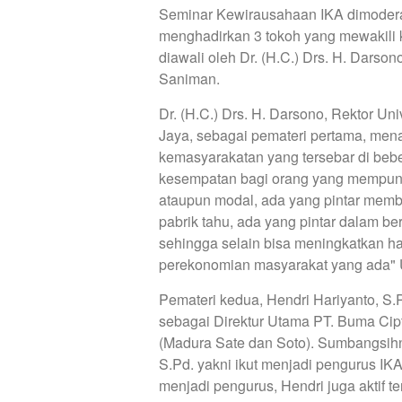
Seminar Kewirausahaan IKA dimoderat
menghadirkan 3 tokoh yang mewakili 
diawali oleh Dr. (H.C.) Drs. H. Darsono
Saniman.
Dr. (H.C.) Drs. H. Darsono, Rektor U
Jaya, sebagai pemateri pertama, mena
kemasyarakatan yang tersebar di beb
kesempatan bagi orang yang mempunya
ataupun modal, ada yang pintar membu
pabrik tahu, ada yang pintar dalam be
sehingga selain bisa meningkatkan h
perekonomian masyarakat yang ada" Uj
Pemateri kedua, Hendri Hariyanto, S.
sebagai Direktur Utama PT. Buma Cip
(Madura Sate dan Soto). Sumbangsihn
S.Pd. yakni ikut menjadi pengurus IK
menjadi pengurus, Hendri juga aktif te