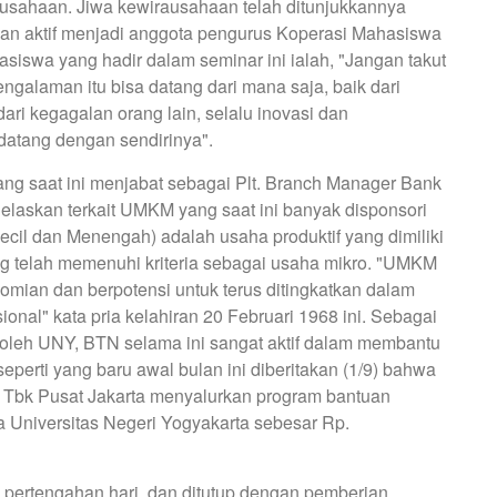
usahaan. Jiwa kewirausahaan telah ditunjukkannya
an aktif menjadi anggota pengurus Koperasi Mahasiswa
swa yang hadir dalam seminar ini ialah, "Jangan takut
pengalaman itu bisa datang dari mana saja, baik dari
ri kegagalan orang lain, selalu inovasi dan
atang dengan sendirinya".
ang saat ini menjabat sebagai Plt. Branch Manager Bank
laskan terkait UMKM yang saat ini banyak disponsori
cil dan Menengah) adalah usaha produktif yang dimiliki
 telah memenuhi kriteria sebagai usaha mikro. "UMKM
omian dan berpotensi untuk terus ditingkatkan dalam
al" kata pria kelahiran 20 Februari 1968 ini. Sebagai
 oleh UNY, BTN selama ini sangat aktif dalam membantu
perti yang baru awal bulan ini diberitakan (1/9) bahwa
 Tbk Pusat Jakarta menyalurkan program bantuan
Universitas Negeri Yogyakarta sebesar Rp.
pertengahan hari, dan ditutup dengan pemberian