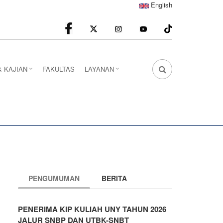
English
facebook
Instagram
youtube
& KAJIAN
FAKULTAS
LAYANAN
FA
FA-
SEARCH
DROPDOWN
TRIGGER
PENGUMUMAN
BERITA
PENERIMA KIP KULIAH UNY TAHUN 2026
JALUR SNBP DAN UTBK-SNBT