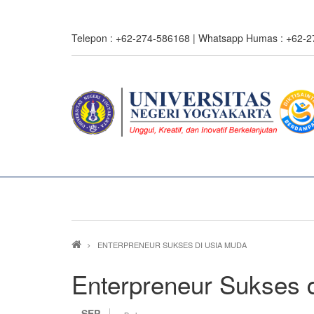
Skip
to
Telepon : +62-274-586168 | Whatsapp Humas : +62-
main
content
Breadcrumb
ENTERPRENEUR SUKSES DI USIA MUDA
Enterpreneur Sukses 
SEP