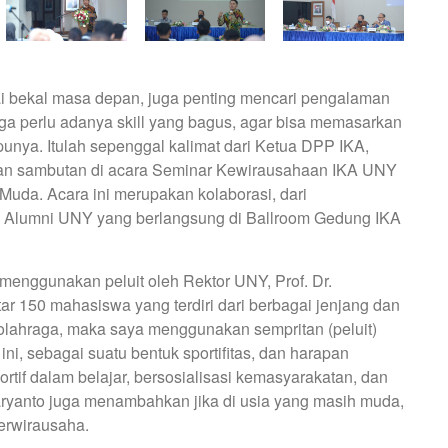
i bekal masa depan, juga penting mencari pengalaman
ga perlu adanya skill yang bagus, agar bisa memasarkan
punya. Itulah sepenggal kalimat dari Ketua DPP IKA,
kan sambutan di acara Seminar Kewirausahaan IKA UNY
Muda. Acara ini merupakan kolaborasi, dari
Alumni UNY yang berlangsung di Ballroom Gedung IKA
menggunakan peluit oleh Rektor UNY, Prof. Dr.
tar 150 mahasiswa yang terdiri dari berbagai jenjang dan
i olahraga, maka saya menggunakan sempritan (peluit)
i, sebagai suatu bentuk sportifitas, dan harapan
tif dalam belajar, bersosialisasi kemasyarakatan, dan
ryanto juga menambahkan jika di usia yang masih muda,
berwirausaha.