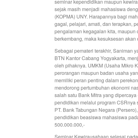
seminar kependidikan maupun kewira
sejak masih menjadi mahasiswa deng
(KOPMA) UNY. Harapannya bagi mahasi
gagal, pelajari, amati, dan terapkan, 
pengalaman kegagalan kita, maupun da
berkembang, maka kesuksesan akan d
Sebagai pemateri terakhir, Saniman y
BTN Kantor Cabang Yogyakarta, menje
oleh pihaknya. UMKM (Usaha Mikro Ke
perorangan maupun badan usaha yang
memiliki peran penting dalam perekon
mendorong pertumbuhan ekonomi nasion
salah satu Bank Mitra yang dipercaya
pendidikan melalui program CSRnya se
PT. Bank Tabungan Negara (Persero),
pendidikan beasiswa mahasiswa pada 
500.000.000,-
Seminar Kewirausahaan selesai pada 