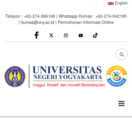
Skip
English
to
Telepon : +62-274-586168 | Whatsapp Humas : +62-274-542185
main
|
humas@uny.ac.id
|
Permohonan Informasi Online
content
facebook
Instagram
youtube
FA
FA-
SEA
DRO
TRI
0%
read