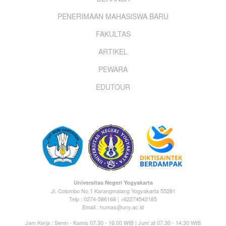
Footer
PENERIMAAN MAHASISWA BARU
menu
FAKULTAS
ARTIKEL
PEWARA
EDUTOUR
Universitas Negeri Yogyakarta
Jl. Colombo No.1 Karangmalang Yogyakarta 55281
Telp : 0274-586168 | +62274542185
Email : humas@uny.ac.id
Jam Kerja : Senin - Kamis 07.30 - 16.00 WIB | Jum`at 07.30 - 14.30 WIB