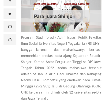
facebook
twitter
Para juara Shinjori
e
m
a
i
Program Studi (prodi) Administrasi Publik Fakultas
print
l
Ilmu Sosial Universitas Negeri Yogyakarta (FIS UNY),
bangga karena dua mahasiswanya berhasil
menorehkan prestasi pada ajang Kejuaraan Beladiri
Shinjori Kempo Antar Perguruan Tinggi se-DIY Jawa
Tengah Tahun 2022. Kedua mahasiswa tersebut
adalah Salsabilla Arin Hadi Dharma dan Rahajeng
Naomi Hasri. Kompetisi yang diadakan pada Jumat-
Minggu (25-27/03) lalu di Gedung Olahraga (GOR)
UNY. kejuaraan ini diikuti oleh 12 universitas se-DIY
dan Jawa Tengah.