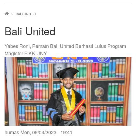
Breadcrumb
BALI UNITED
Bali United
Yabes Roni, Pemain Bali United Berhasil Lulus Program
Magister FIKK UNY
humas
Mon, 09/04/2023 - 19:41