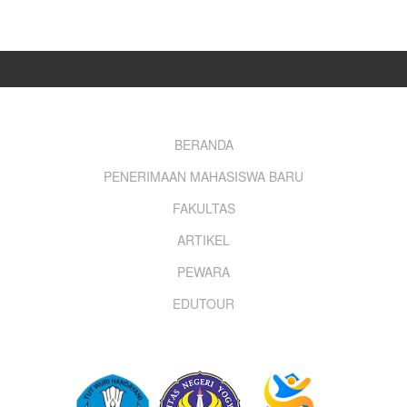
Footer
BERANDA
PENERIMAAN MAHASISWA BARU
menu
FAKULTAS
ARTIKEL
PEWARA
EDUTOUR