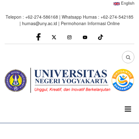
Skip
English
to
Telepon : +62-274-586168 | Whatsapp Humas : +62-274-542185
main
|
humas@uny.ac.id
|
Permohonan Informasi Online
content
facebook
Instagram
youtube
FA
FA-
SEA
DRO
TRI