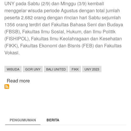
UNY pada Sabtu (2/9) dan Minggu (3/9) kembali
menggelar wisuda periode Agustus dengan total jumlah
peserta 2.682 orang dengan rincian hari Sabtu sejumlah
1356 orang terdiri dari Fakultas Bahasa Seni dan Budaya
(FBSB), Fakultas Ilmu Sosial, Hukum, dan Ilmu Politik
(FISHIPOL), Fakultas Ilmu Keolahragaan dan Kesehatan
(FIKK), Fakultas Ekonomi dan Bisnis (FEB) dan Fakultas
Vokasi.
WISUDA
GOR UNY
BALI UNITED
FIKK
UNY 2023
Read more
about
Yabes
Roni,
Pemain
Bali
United
PENGUMUMAN
BERITA
Berhasil
Lulus