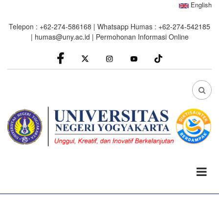
Skip
English
to
Telepon : +62-274-586168 | Whatsapp Humas : +62-274-542185
main
|
humas@uny.ac.id
|
Permohonan Informasi Online
content
facebook
Instagram
youtube
FA
FA-
SEA
DRO
TRI
0%
read