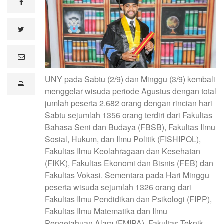
facebook
twitter
e
m
a
UNY pada Sabtu (2/9) dan Minggu (3/9) kembali
i
print
l
menggelar wisuda periode Agustus dengan total
jumlah peserta 2.682 orang dengan rincian hari
Sabtu sejumlah 1356 orang terdiri dari Fakultas
Bahasa Seni dan Budaya (FBSB), Fakultas Ilmu
Sosial, Hukum, dan Ilmu Politik (FISHIPOL),
Fakultas Ilmu Keolahragaan dan Kesehatan
(FIKK), Fakultas Ekonomi dan Bisnis (FEB) dan
Fakultas Vokasi. Sementara pada Hari Minggu
peserta wisuda sejumlah 1326 orang dari
Fakultas Ilmu Pendidikan dan Psikologi (FIPP),
Fakultas Ilmu Matematika dan Ilmu
Pengetahuan Alam (FMIPA), Fakultas Teknik