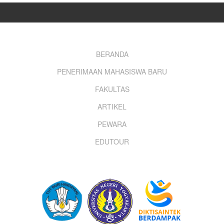
Footer
BERANDA
PENERIMAAN MAHASISWA BARU
menu
FAKULTAS
ARTIKEL
PEWARA
EDUTOUR