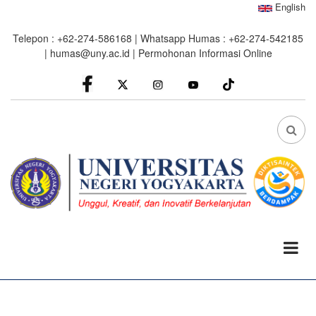
Skip
English
to
Telepon : +62-274-586168 | Whatsapp Humas : +62-274-542185
main
|
humas@uny.ac.id
|
Permohonan Informasi Online
content
facebook
Instagram
youtube
FA
FA-
SEA
DRO
TRI