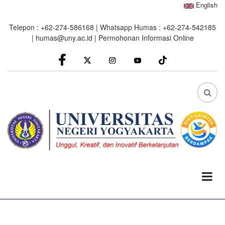
Skip
English
to
Telepon : +62-274-586168 | Whatsapp Humas : +62-274-542185
main
|
humas@uny.ac.id
|
Permohonan Informasi Online
content
facebook
Instagram
youtube
FA
FA-
SEA
DRO
TRI