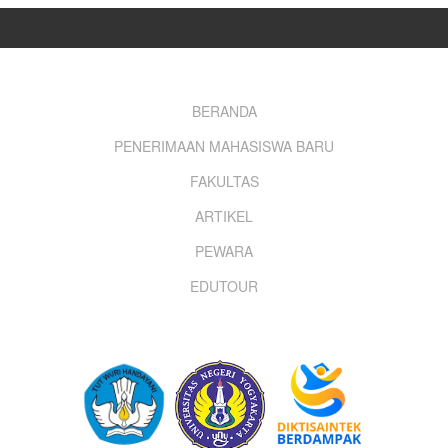
Footer
BERANDA
PENERIMAAN MAHASISWA BARU
menu
FAKULTAS
ARTIKEL
PEWARA
EDUTOUR