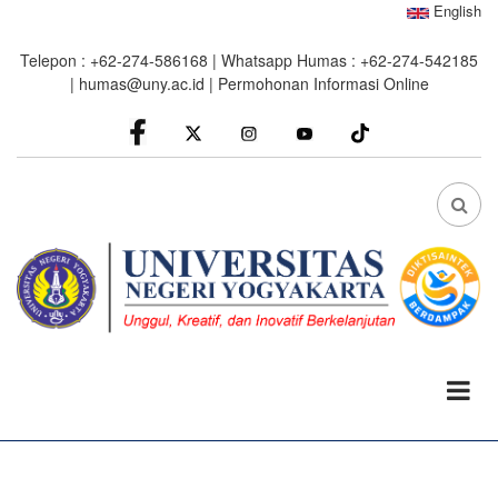
Skip
English
to
Telepon : +62-274-586168 | Whatsapp Humas : +62-274-542185
main
|
humas@uny.ac.id
|
Permohonan Informasi Online
content
facebook
Instagram
youtube
FA
FA-
SEA
DRO
TRI