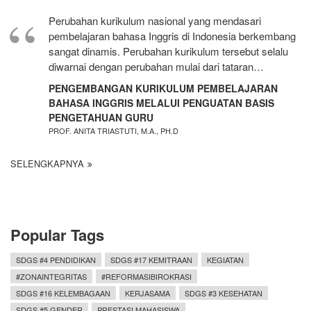
Perubahan kurikulum nasional yang mendasari
pembelajaran bahasa Inggris di Indonesia berkembang
sangat dinamis. Perubahan kurikulum tersebut selalu
diwarnai dengan perubahan mulai dari tataran…
PENGEMBANGAN KURIKULUM PEMBELAJARAN
BAHASA INGGRIS MELALUI PENGUATAN BASIS
PENGETAHUAN GURU
PROF. ANITA TRIASTUTI, M.A., PH.D
SELENGKAPNYA
Popular Tags
SDGS #4 PENDIDIKAN
SDGS #17 KEMITRAAN
KEGIATAN
#ZONAINTEGRITAS
#REFORMASIBIROKRASI
SDGS #16 KELEMBAGAAN
KERJASAMA
SDGS #3 KESEHATAN
SDGS #5 GENDER
PRESTASI MAHASISWA