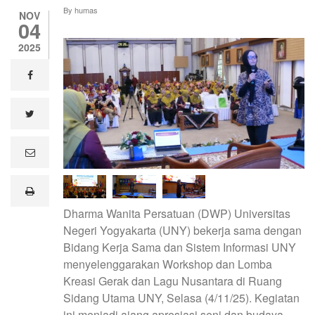
By
humas
NOV
04
2025
facebook
twitter
e
m
a
i
print
l
Dharma Wanita Persatuan (DWP) Universitas
Negeri Yogyakarta (UNY) bekerja sama dengan
Bidang Kerja Sama dan Sistem Informasi UNY
menyelenggarakan Workshop dan Lomba
Kreasi Gerak dan Lagu Nusantara di Ruang
Sidang Utama UNY, Selasa (4/11/25). Kegiatan
ini menjadi ajang apresiasi seni dan budaya