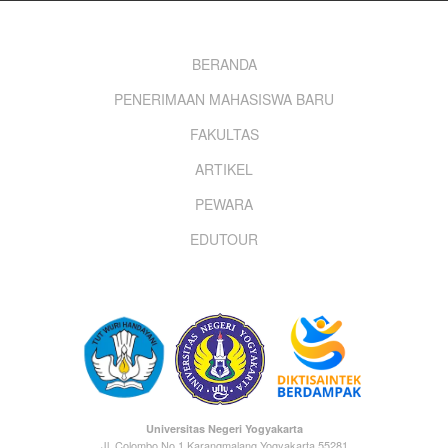
Footer
BERANDA
PENERIMAAN MAHASISWA BARU
menu
FAKULTAS
ARTIKEL
PEWARA
EDUTOUR
Universitas Negeri Yogyakarta
Jl. Colombo No.1 Karangmalang Yogyakarta 55281