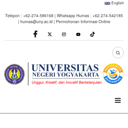
Skip
English
to
Telepon : +62-274-586168 | Whatsapp Humas : +62-274-542185
main
|
humas@uny.ac.id
|
Permohonan Informasi Online
content
facebook
Instagram
youtube
FA
FA-
SEA
DRO
TRI
0%
read